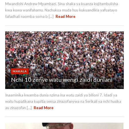
Mwandishi Andrew Mpambazi. Sina shaka ya kuanza kujitambulisha
kwa kuwa wanifahamu. Nachukua muda huu kukuandikia yafuatayo
tafadhali naomba soma b [...]
Read More
MAKALA
Nchi 10 zenye watu wengi zaidi duniani
Inaaminika kwamba dunia nzima ina watu zaidi ya bilioni 7. Idadi ya
watu hupatikana kupitia sensa zinazofanywa na Serikali ya nchi husika
au zinazofan [...]
Read More