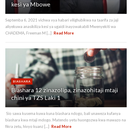
kesi ya Mbowe
Septemba 6, 2021 vichwa vya habari vilighubikwa na taarifa za jaji
aliyekuwa anasikiliza kesi ya ugaidi inayowakabili Mwenyekiti wa
CHADEMA, Freeman M [...]
Read More
BIASHARA
Biashara 12 zinazolipa, zinazohitaji mtaji
chini ya TZS Laki 1
Sio sawa kusema kuwa kuna biashara ndogo, bali unaweza kufanya
biashara kwa mtaji mdogo. Matendo yetu huongozwa kwa mawazo na
fikra zetu, hivyo kuanz [...]
Read More