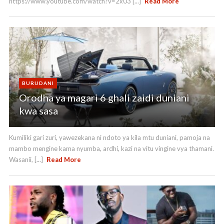
https://www.youtube.com/watch?v=2x03 [...]
Read More
el
BURUDANI
Orodha ya magari 6 ghali zaidi duniani
kwa sasa
Kumiliki gari zuri, yawezekana ni ndoto ya kila mtu duniani, pamoja na
mambo mengine kama nyumba, ardhi, kazi na vitu vingine vya thamani.
Wasanii, [...]
Read More