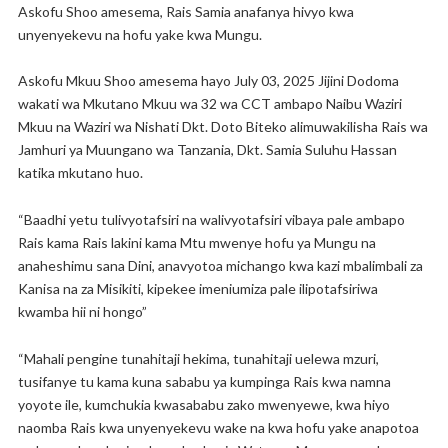
Askofu Shoo amesema, Rais Samia anafanya hivyo kwa
unyenyekevu na hofu yake kwa Mungu.
Askofu Mkuu Shoo amesema hayo July 03, 2025 Jijini Dodoma
wakati wa Mkutano Mkuu wa 32 wa CCT ambapo Naibu Waziri
Mkuu na Waziri wa Nishati Dkt. Doto Biteko alimuwakilisha Rais wa
Jamhuri ya Muungano wa Tanzania, Dkt. Samia Suluhu Hassan
katika mkutano huo.
“Baadhi yetu tulivyotafsiri na walivyotafsiri vibaya pale ambapo
Rais kama Rais lakini kama Mtu mwenye hofu ya Mungu na
anaheshimu sana Dini, anavyotoa michango kwa kazi mbalimbali za
Kanisa na za Misikiti, kipekee imeniumiza pale ilipotafsiriwa
kwamba hii ni hongo”
“Mahali pengine tunahitaji hekima, tunahitaji uelewa mzuri,
tusifanye tu kama kuna sababu ya kumpinga Rais kwa namna
yoyote ile, kumchukia kwasababu zako mwenyewe, kwa hiyo
naomba Rais kwa unyenyekevu wake na kwa hofu yake anapotoa