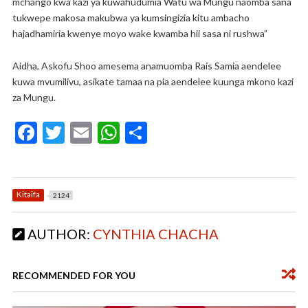
mchango kwa kazi ya kuwahudumia Watu wa Mungu naomba sana
tukwepe makosa makubwa ya kumsingizia kitu ambacho
hajadhamiria kwenye moyo wake kwamba hii sasa ni rushwa”
Aidha, Askofu Shoo amesema anamuomba Rais Samia aendelee
kuwa mvumilivu, asikate tamaa na pia aendelee kuunga mkono kazi
za Mungu.
F
T
E
W
S
ac
w
m
h
h
e
itt
ai
at
ar
b
er
l
s
e
Kitaifa
2124
o
A
AUTHOR:
CYNTHIA CHACHA
o
p
k
p
RECOMMENDED FOR YOU