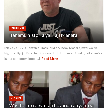
MICHEZO
Ifahamu historia ya Haji Manara
Miaka ya 1970, Tanzania ilimshuhudia Sunday Manara, mzaliwa wa
Kigoma aliyejaaliwa ufundi wa kusakata kabumbu. Sunday alifahamika
kama 'computer' kuto [...]
Read More
KITAIFA
Wasifu mfupi wa Jaji Luvanda aliyejitoa