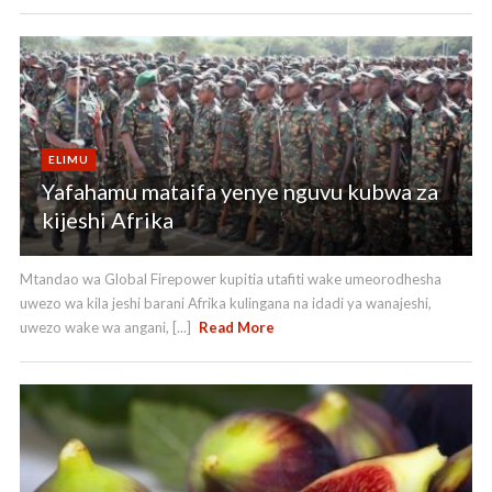
ELIMU
Yafahamu mataifa yenye nguvu kubwa za
kijeshi Afrika
Mtandao wa Global Firepower kupitia utafiti wake umeorodhesha
uwezo wa kila jeshi barani Afrika kulingana na idadi ya wanajeshi,
uwezo wake wa angani, [...]
Read More