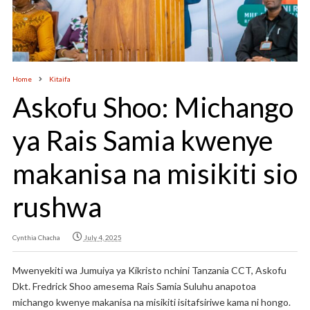
Home
Kitaifa
Askofu Shoo: Michango
ya Rais Samia kwenye
makanisa na misikiti sio
rushwa
Cynthia Chacha
July 4, 2025
Mwenyekiti wa Jumuiya ya Kikristo nchini Tanzania CCT, Askofu
Dkt. Fredrick Shoo amesema Rais Samia Suluhu anapotoa
michango kwenye makanisa na misikiti isitafsiriwe kama ni hongo.