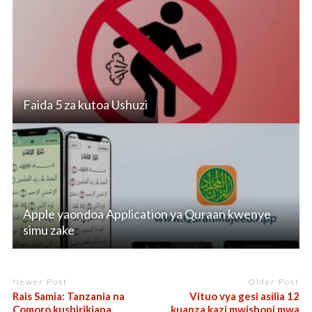
Faida 5 za kutoa Ushuzi
Apple yaondoa Application ya Quraan kwenye
simu zake
Newer Post
Older Post
Rais Samia: Tanzania na
Vituo vya gesi asilia 12
Comoro kushirikiana
kuanza kazi mwishoni mwa