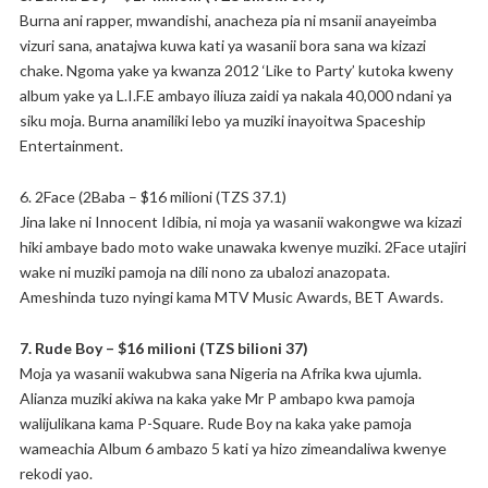
Burna ani rapper, mwandishi, anacheza pia ni msanii anayeimba
vizuri sana, anatajwa kuwa kati ya wasanii bora sana wa kizazi
chake. Ngoma yake ya kwanza 2012 ‘Like to Party’ kutoka kweny
album yake ya L.I.F.E ambayo iliuza zaidi ya nakala 40,000 ndani ya
siku moja. Burna anamiliki lebo ya muziki inayoitwa Spaceship
Entertainment.
6. 2Face (2Baba – $16 milioni (TZS 37.1)
Jina lake ni Innocent Idibia, ni moja ya wasanii wakongwe wa kizazi
hiki ambaye bado moto wake unawaka kwenye muziki. 2Face utajiri
wake ni muziki pamoja na dili nono za ubalozi anazopata.
Ameshinda tuzo nyingi kama MTV Music Awards, BET Awards.
7. Rude Boy – $16 milioni (TZS bilioni 37)
Moja ya wasanii wakubwa sana Nigeria na Afrika kwa ujumla.
Alianza muziki akiwa na kaka yake Mr P ambapo kwa pamoja
walijulikana kama P-Square. Rude Boy na kaka yake pamoja
wameachia Album 6 ambazo 5 kati ya hizo zimeandaliwa kwenye
rekodi yao.