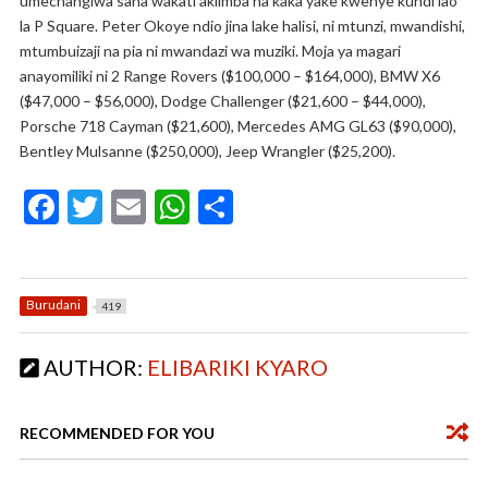
umechangiwa sana wakati akiimba na kaka yake kwenye kundi lao
la P Square. Peter Okoye ndio jina lake halisi, ni mtunzi, mwandishi,
mtumbuizaji na pia ni mwandazi wa muziki. Moja ya magari
anayomiliki ni 2 Range Rovers ($100,000 – $164,000), BMW X6
($47,000 – $56,000), Dodge Challenger ($21,600 – $44,000),
Porsche 718 Cayman ($21,600), Mercedes AMG GL63 ($90,000),
Bentley Mulsanne ($250,000), Jeep Wrangler ($25,200).
F
T
E
W
S
ac
w
m
h
h
e
itt
ai
at
ar
b
er
l
s
e
Burudani
419
o
A
AUTHOR:
ELIBARIKI KYARO
o
p
k
p
RECOMMENDED FOR YOU