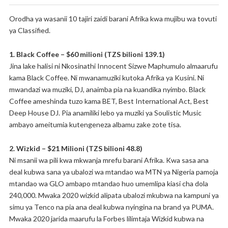
Orodha ya wasanii 10 tajiri zaidi barani Afrika kwa mujibu wa tovuti
ya Classified.
1. Black Coffee – $60 milioni (TZS bilioni 139.1)
Jina lake halisi ni Nkosinathi Innocent Sizwe Maphumulo almaarufu
kama Black Coffee. Ni mwanamuziki kutoka Afrika ya Kusini. Ni
mwandazi wa muziki, DJ, anaimba pia na kuandika nyimbo. Black
Coffee ameshinda tuzo kama BET, Best International Act, Best
Deep House DJ. Pia anamiliki lebo ya muziki ya Soulistic Music
ambayo ameitumia kutengeneza albamu zake zote tisa.
2. Wizkid – $21 Milioni (TZS bilioni 48.8)
Ni msanii wa pili kwa mkwanja mrefu barani Afrika. Kwa sasa ana
deal kubwa sana ya ubalozi wa mtandao wa MTN ya Nigeria pamoja
mtandao wa GLO ambapo mtandao huo umemlipa kiasi cha dola
240,000. Mwaka 2020 wizkid alipata ubalozi mkubwa na kampuni ya
simu ya Tenco na pia ana deal kubwa nyingina na brand ya PUMA.
Mwaka 2020 jarida maarufu la Forbes lilimtaja Wizkid kubwa na