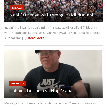
MAKALA
Nchi 10 zenye watu wengi zaidi duniani
Inaaminika kwamba dunia nzima ina watu zaidi ya bilioni 7. Idadi ya
watu hupatikana kupitia sensa zinazofanywa na Serikali ya nchi husika
au zinazofan [...]
Read More
MICHEZO
Ifahamu historia ya Haji Manara
Miaka ya 1970, Tanzania ilimshuhudia Sunday Manara, mzaliwa wa