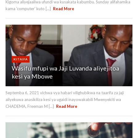
Kigoma aliyejaaliwa ufundi wa kusakata kabumbu. Sunday alifahamika
kama 'computer' kuto [...]
Read More
KITAIFA
Wasifu mfupi wa Jaji Luvanda aliyejitoa
kesi ya Mbowe
Septemba 6, 2021 vichwa vya habari vilighubikwa na taarifa za jaji
aliyekuwa anasikiliza kesi ya ugaidi inayowakabili Mwenyekiti wa
CHADEMA, Freeman M [...]
Read More