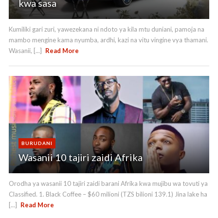
kwa sasa
Kumiliki gari zuri, yawezekana ni ndoto ya kila mtu duniani, pamoja na
mambo mengine kama nyumba, ardhi, kazi na vitu vingine vya thamani.
Wasanii, [...]
Read More
BURUDANI
Wasanii 10 tajiri zaidi Afrika
Orodha ya wasanii 10 tajiri zaidi barani Afrika kwa mujibu wa tovuti ya
Classified. 1. Black Coffee – $60 milioni (TZS bilioni 139.1) Jina lake ha
[...]
Read More