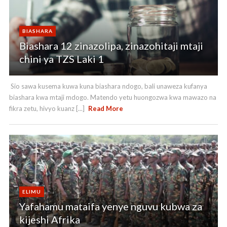
BIASHARA
Biashara 12 zinazolipa, zinazohitaji mtaji
chini ya TZS Laki 1
Sio sawa kusema kuwa kuna biashara ndogo, bali unaweza kufanya
biashara kwa mtaji mdogo. Matendo yetu huongozwa kwa mawazo na
fikra zetu, hivyo kuanz [...]
Read More
ELIMU
Yafahamu mataifa yenye nguvu kubwa za
kijeshi Afrika