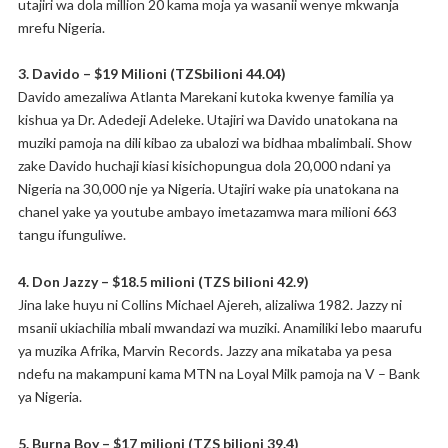
utajiri wa dola million 20 kama moja ya wasanii wenye mkwanja
mrefu Nigeria.
3. Davido – $19 Milioni (TZSbilioni 44.04)
Davido amezaliwa Atlanta Marekani kutoka kwenye familia ya
kishua ya Dr. Adedeji Adeleke. Utajiri wa Davido unatokana na
muziki pamoja na dili kibao za ubalozi wa bidhaa mbalimbali. Show
zake Davido huchaji kiasi kisichopungua dola 20,000 ndani ya
Nigeria na 30,000 nje ya Nigeria. Utajiri wake pia unatokana na
chanel yake ya youtube ambayo imetazamwa mara milioni 663
tangu ifunguliwe.
4. Don Jazzy – $18.5 milioni (TZS bilioni 42.9)
Jina lake huyu ni Collins Michael Ajereh, alizaliwa 1982. Jazzy ni
msanii ukiachilia mbali mwandazi wa muziki. Anamiliki lebo maarufu
ya muzika Afrika, Marvin Records. Jazzy ana mikataba ya pesa
ndefu na makampuni kama MTN na Loyal Milk pamoja na V – Bank
ya Nigeria.
5. Burna Boy – $17 milioni (TZS bilioni 39.4)