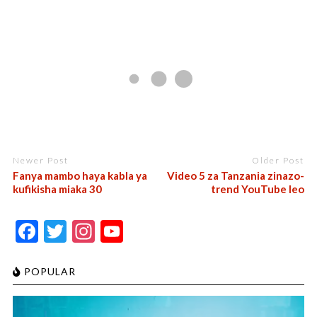
Newer Post
Older Post
Fanya mambo haya kabla ya
Video 5 za Tanzania zinazo-
kufikisha miaka 30
trend YouTube leo
F
T
In
Y
ac
w
st
o
e
itt
a
u
POPULAR
b
er
gr
T