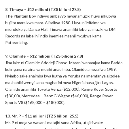
8. Timaya – $12 milioni (TZS bilioni 27.8)
The Plantain Boy, ndivyo ambavyo mwanamuziki huyu mkubwa
hujiita mara kwa mara. Alizaliwa 1980. Huyu ni Mfalme wa
miondoko ya Dance Hall. Timaya anamiliki lebo ya muziki ya DM
Records na label hii ndio imemlea msanii mkubwa kama
Patoranking.
9. Olamide – $12 milioni (TZS bilioni 27.8)
Jina lake ni Olamide Adedeji Chose. Mtaani wanamjua kama Baddo
kulingana na aina ya muziki anaoimba. Olamide amezaliwa 1989.
Nyimbo zake anaimba kwa lugha ya Yoruba na imemfanya ajizolee
mashabiki wengi sana magharibi mwa Nigeria hasa jijini Lagos.
Olamide anamiliki Toyota Venza ($12,000), Range Rover Sports
($30,00), Mercedes – Benz G Wagon ($46,000), Range Rover
Sports V8 ($168,000 – $180,000).
10. Mr. P – $11 milioni (TZS bilioni 25.5)
Mr. P ni moja ya wasanii matajiri sana Afrika, utajiri wake