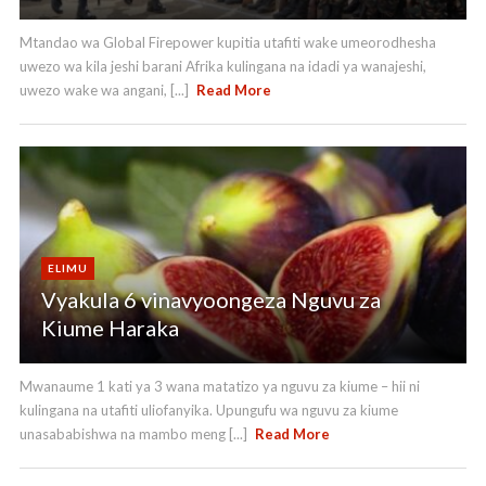
Mtandao wa Global Firepower kupitia utafiti wake umeorodhesha
uwezo wa kila jeshi barani Afrika kulingana na idadi ya wanajeshi,
uwezo wake wa angani, [...]
Read More
ELIMU
Vyakula 6 vinavyoongeza Nguvu za
Kiume Haraka
Mwanaume 1 kati ya 3 wana matatizo ya nguvu za kiume – hii ni
kulingana na utafiti uliofanyika. Upungufu wa nguvu za kiume
unasababishwa na mambo meng [...]
Read More