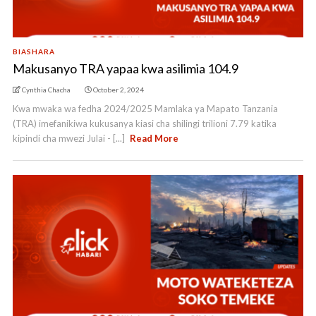
BIASHARA
Makusanyo TRA yapaa kwa asilimia 104.9
Cynthia Chacha
October 2, 2024
Kwa mwaka wa fedha 2024/2025 Mamlaka ya Mapato Tanzania
(TRA) imefanikiwa kukusanya kiasi cha shilingi trilioni 7.79 katika
kipindi cha mwezi Julai - [...]
Read More