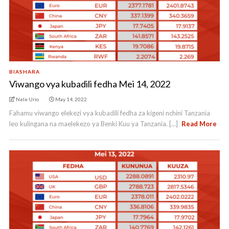
BIASHARA
Viwango vya kubadili fedha Mei 14, 2022
Nele Urio
May 14, 2022
Fahamu viwango elekezi vya kubadili fedha za kigeni nchini Tanzania
leo kulingana na maelekezo ya Benki Kuu ya Tanzania. [...]
Read More