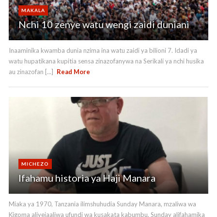
MAKALA
Nchi 10 zenye watu wengi zaidi duniani
Inaaminika kwamba dunia nzima ina watu zaidi ya bilioni 7. Idadi ya
watu hupatikana kupitia sensa zinazofanywa na Serikali ya nchi husika
au zinazofan [...]
Read More
MICHEZO
Ifahamu historia ya Haji Manara
Miaka ya 1970, Tanzania ilimshuhudia Sunday Manara, mzaliwa wa
Kigoma aliyejaaliwa ufundi wa kusakata kabumbu. Sunday alifahamika