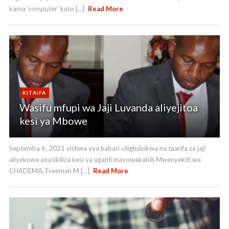
kama 'computer' kuto [...]
Read More
KITAIFA
Wasifu mfupi wa Jaji Luvanda aliyejitoa
kesi ya Mbowe
Septemba 6, 2021 vichwa vya habari vilighubikwa na taarifa za jaji
aliyekuwa anasikiliza kesi ya ugaidi inayowakabili Mwenyekiti wa
CHADEMA, Freeman M [...]
Read More