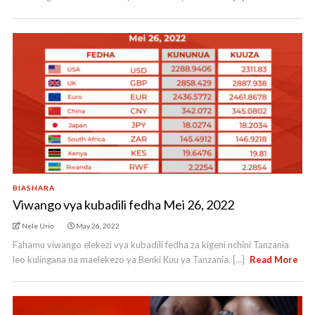
BIASHARA
Viwango vya kubadili fedha Mei 26, 2022
Nele Urio
May 26, 2022
Fahamu viwango elekezi vya kubadili fedha za kigeni nchini Tanzania
leo kulingana na maelekezo ya Benki Kuu ya Tanzania. [...]
Read More