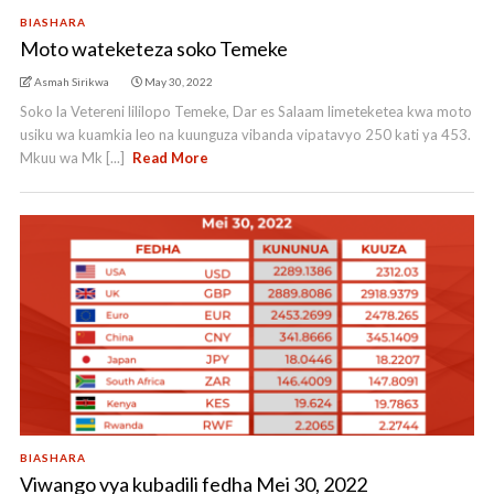
BIASHARA
Moto wateketeza soko Temeke
Asmah Sirikwa
May 30, 2022
Soko la Vetereni lililopo Temeke, Dar es Salaam limeteketea kwa moto
usiku wa kuamkia leo na kuunguza vibanda vipatavyo 250 kati ya 453.
Mkuu wa Mk [...]
Read More
BIASHARA
Viwango vya kubadili fedha Mei 30, 2022