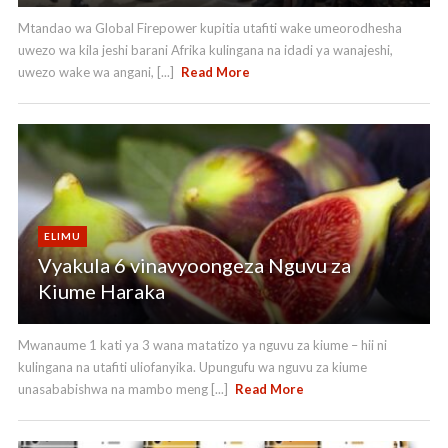
Mtandao wa Global Firepower kupitia utafiti wake umeorodhesha
uwezo wa kila jeshi barani Afrika kulingana na idadi ya wanajeshi,
uwezo wake wa angani, [...]
Read More
ELIMU
Vyakula 6 vinavyoongeza Nguvu za
Kiume Haraka
Mwanaume 1 kati ya 3 wana matatizo ya nguvu za kiume – hii ni
kulingana na utafiti uliofanyika. Upungufu wa nguvu za kiume
unasababishwa na mambo meng [...]
Read More