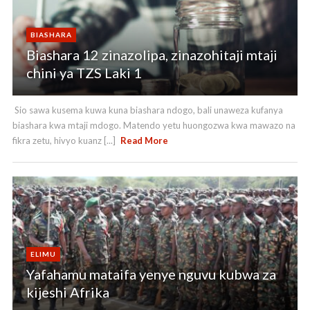
BIASHARA
Biashara 12 zinazolipa, zinazohitaji mtaji
chini ya TZS Laki 1
Sio sawa kusema kuwa kuna biashara ndogo, bali unaweza kufanya
biashara kwa mtaji mdogo. Matendo yetu huongozwa kwa mawazo na
fikra zetu, hivyo kuanz [...]
Read More
ELIMU
Yafahamu mataifa yenye nguvu kubwa za
kijeshi Afrika