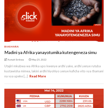
BIASHARA
Madini ya Afrika yanayotumika kutengeneza simu
Asmah Sirikwa
May 25, 2022
Utajiri mkubwa wa Afrika upo kwenye ardhi yake, ardhi yenye rutuba
kustawisha mimea, lakini ardhi hiyohiyo yenye kuficha vito vya thamani
na vya upeke [...]
Read More