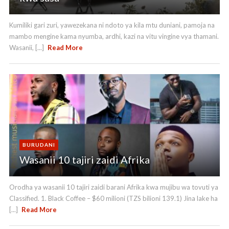
Kumiliki gari zuri, yawezekana ni ndoto ya kila mtu duniani, pamoja na
mambo mengine kama nyumba, ardhi, kazi na vitu vingine vya thamani.
Wasanii, [...]
Read More
BURUDANI
Wasanii 10 tajiri zaidi Afrika
Orodha ya wasanii 10 tajiri zaidi barani Afrika kwa mujibu wa tovuti ya
Classified. 1. Black Coffee – $60 milioni (TZS bilioni 139.1) Jina lake ha
[...]
Read More