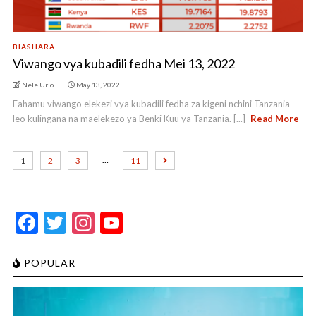
BIASHARA
Viwango vya kubadili fedha Mei 13, 2022
Nele Urio
May 13, 2022
Fahamu viwango elekezi vya kubadili fedha za kigeni nchini Tanzania
leo kulingana na maelekezo ya Benki Kuu ya Tanzania. [...]
Read More
…
1
2
3
11
F
T
In
Y
ac
w
st
o
e
itt
a
u
POPULAR
b
er
gr
T
o
a
u