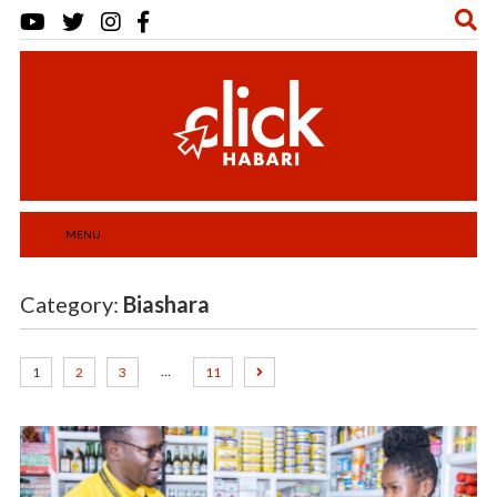
MENU
Category:
Biashara
…
1
2
3
11