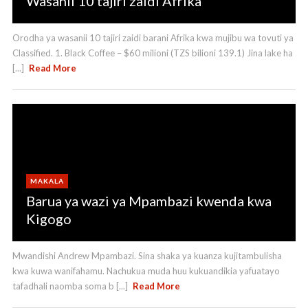
Wasanii 10 tajiri zaidi Afrika
Orodha ya wasanii 10 tajiri zaidi barani Afrika kwa mujibu wa tovuti ya
Classified. 1. Black Coffee – $60 milioni (TZS bilioni 139.1) Jina lake ha
[...]
Read More
MAKALA
Barua ya wazi ya Mpambazi kwenda kwa
Kigogo
Mwandishi Andrew Mpambazi. Sina shaka ya kuanza kujitambulisha
kwa kuwa wanifahamu. Nachukua muda huu kukuandikia yafuatayo
tafadhali naomba soma b [...]
Read More