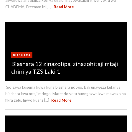
aliyekuwa anasikiliza kesi ya ugaidi inayowakabili Mwenyekiti wa
CHADEMA, Freeman M [...]
Read More
BIASHARA
Biashara 12 zinazolipa, zinazohitaji mtaji
chini ya TZS Laki 1
Sio sawa kusema kuwa kuna biashara ndogo, bali unaweza kufanya
biashara kwa mtaji mdogo. Matendo yetu huongozwa kwa mawazo na
fikra zetu, hivyo kuanz [...]
Read More