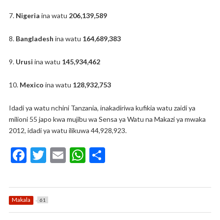
7.
Nigeria
ina watu
206,139,589
8.
Bangladesh
ina watu
164,689,383
9.
Urusi
ina watu
145,934,462
10.
Mexico
ina watu
128,932,753
Idadi ya watu nchini Tanzania, inakadiriwa kufikia watu zaidi ya
milioni 55 japo kwa mujibu wa Sensa ya Watu na Makazi ya mwaka
2012, idadi ya watu ilikuwa 44,928,923.
F
T
E
W
S
ac
w
m
h
h
e
itt
ai
at
ar
b
er
l
s
e
Makala
61
o
A