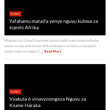
ELIMU
Yafahamu mataifa yenye nguvu kubwa za
kijeshi Afrika
Mtandao wa Global Firepower kupitia utafiti wake umeorodhesha
uwezo wa kila jeshi barani Afrika kulingana na idadi ya wanajeshi,
uwezo wake wa angani, [...]
Read More
ELIMU
Vyakula 6 vinavyoongeza Nguvu za
Kiume Haraka