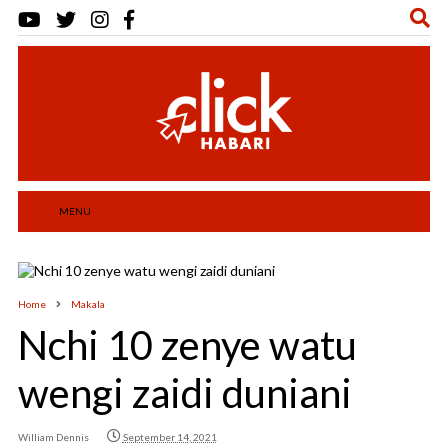
MENU
Home
Makala
Nchi 10 zenye watu
wengi zaidi duniani
William Dennis
September 14, 2021