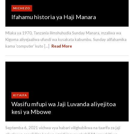
MICHEZO
Ifahamu historia ya Haji Manara
Miaka ya 1970, Tanzania ilimshuhudia Sunday Manara, mzaliwa wa
Kigoma aliyejaaliwa ufundi wa kusakata kabumbu. Sunday alifahamika
kama 'computer' kuto [...]
Read More
KITAIFA
Wasifu mfupi wa Jaji Luvanda aliyejitoa
kesi ya Mbowe
Septemba 6, 2021 vichwa vya habari vilighubikwa na taarifa za jaji