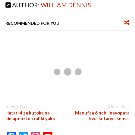
AUTHOR:
WILLIAM DENNIS
o
p
k
p
RECOMMENDED FOR YOU
Newer Post
Older Post
Hatari 4 za kutoka na
Manufaa 6 nchi inayopata
kimapenzi na rafiki yako
kwa kufanya sensa.