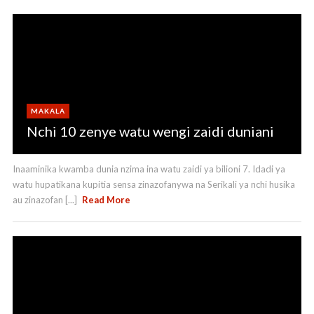
MAKALA
Nchi 10 zenye watu wengi zaidi duniani
Inaaminika kwamba dunia nzima ina watu zaidi ya bilioni 7. Idadi ya
watu hupatikana kupitia sensa zinazofanywa na Serikali ya nchi husika
au zinazofan [...]
Read More