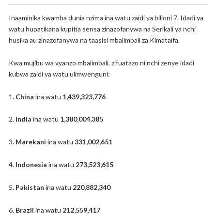
Inaaminika kwamba dunia nzima ina watu zaidi ya bilioni 7. Idadi ya
watu hupatikana kupitia sensa zinazofanywa na Serikali ya nchi
husika au zinazofanywa na taasisi mbalimbali za Kimataifa.
Kwa mujibu wa vyanzo mbalimbali, zifuatazo ni nchi zenye idadi
kubwa zaidi ya watu ulimwenguni:
1
. China
ina watu
1,439,323,776
2
. India
ina watu
1,380,004,385
3
. Marekani
ina watu
331,002,651
4.
Indonesia
ina watu
273,523,615
5.
Pakistan
ina watu
220,882,340
6.
Brazil
ina watu
212,559,417