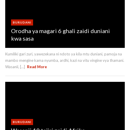
BURUDANI
Orodha ya magari 6 ghali zaidi duniani
kwa sasa
Kumiliki gari zuri, yawezekana ni ndoto ya kila mtu duniani, pamoja na
mambo mengine kama nyumba, ardhi, kazi na vitu vingine vya thamani.
Wasanii, [...]
Read More
BURUDANI