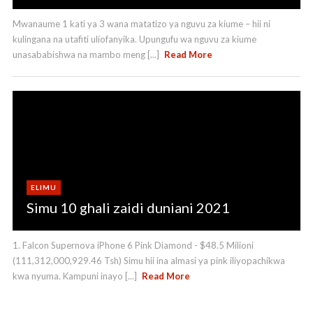
Mwanaume 1 kati ya 3 wana matatizo ya nguvu za kiume – hii ni
kulingana na utafiti uliofanyika. Upungufu wa nguvu za kiume
unasababishwa na mambo meng [...]
Read More
ELIMU
Simu 10 ghali zaidi duniani 2021
1. Falcon Supernova iPhone 6 Pink Diamond - $48.5 Milioni
(111,312,000,929.46 Tsh) Simu hii ina almasi ya pink iliyopachikwa
kwa nyuma. Kampuni inayo [...]
Read More