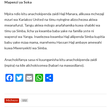
Mapenzi ya Soka
Mpira ndio kitu anachokipenda zaidi Haji Manara, alikuwa mchezaji
mzuri wa Kariakoo United na timu nyingine alizochezea akiwa
mwanafunzi. Tangu akiwa mdogo anafahamika kuwa shabiki wa
timu ya Simba, licha ya kwamba baba yake na familia yote ni
wapenzi wa Yanga. Inaelezwa kwamba Haji aliipenda Simba kupitia
babu yake mzaa mama, marehemu Hassan Haji ambaye amewahi
kuwa Mwenyekiti wa Simba.
Anachokifanya sasa ni kuunganisha kitu anachokipenda zaidi
(mpira) na kile alichokisomea (habari na mawasiliano).
F
T
E
W
S
ac
w
m
h
h
e
itt
ai
at
ar
b
er
l
s
e
Michezo
152
o
A