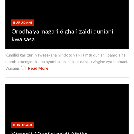
BURUDANI
Orodha ya magari 6 ghali zaidi duniani
kwa sasa
Kumiliki gari zuri, yawezekana ni ndoto ya kila mtu duniani, pamoja na
mambo mengine kama nyumba, ardhi, kazi na vitu vingine vya thamani.
Wasanii, [...]
Read More
BURUDANI
Wasanii 10 tajiri zaidi Afrika