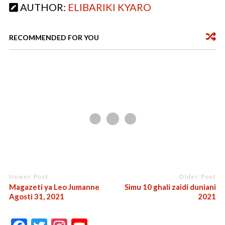
AUTHOR:
ELIBARIKI KYARO
o
p
k
p
RECOMMENDED FOR YOU
Newer Post
Older Post
Magazeti ya Leo Jumanne
Simu 10 ghali zaidi duniani
Agosti 31, 2021
2021
F
T
In
Y