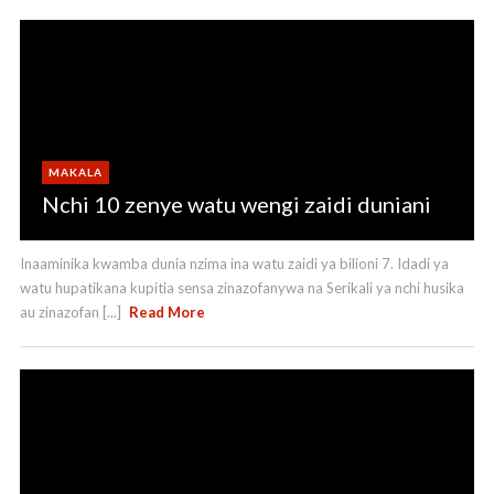
MAKALA
Nchi 10 zenye watu wengi zaidi duniani
Inaaminika kwamba dunia nzima ina watu zaidi ya bilioni 7. Idadi ya
watu hupatikana kupitia sensa zinazofanywa na Serikali ya nchi husika
au zinazofan [...]
Read More