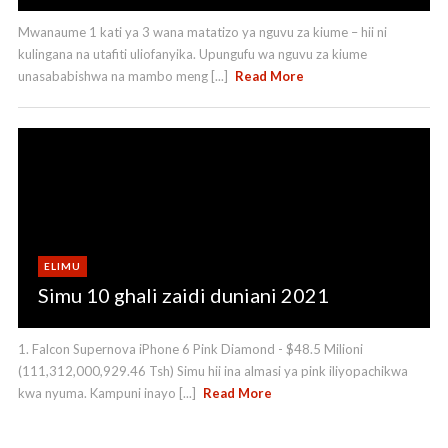
Mwanaume 1 kati ya 3 wana matatizo ya nguvu za kiume – hii ni
kulingana na utafiti uliofanyika. Upungufu wa nguvu za kiume
unasababishwa na mambo meng [...]
Read More
ELIMU
Simu 10 ghali zaidi duniani 2021
1. Falcon Supernova iPhone 6 Pink Diamond - $48.5 Milioni
(111,312,000,929.46 Tsh) Simu hii ina almasi ya pink iliyopachikwa
kwa nyuma. Kampuni inayo [...]
Read More