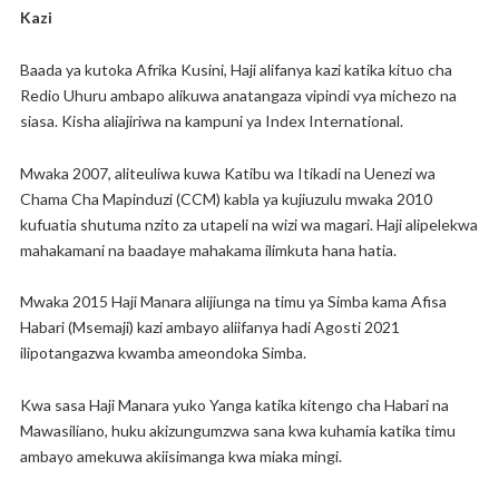
Kazi
Baada ya kutoka Afrika Kusini, Haji alifanya kazi katika kituo cha
Redio Uhuru ambapo alikuwa anatangaza vipindi vya michezo na
siasa. Kisha aliajiriwa na kampuni ya Index International.
Mwaka 2007, aliteuliwa kuwa Katibu wa Itikadi na Uenezi wa
Chama Cha Mapinduzi (CCM) kabla ya kujiuzulu mwaka 2010
kufuatia shutuma nzito za utapeli na wizi wa magari. Haji alipelekwa
mahakamani na baadaye mahakama ilimkuta hana hatia.
Mwaka 2015 Haji Manara alijiunga na timu ya Simba kama Afisa
Habari (Msemaji) kazi ambayo aliifanya hadi Agosti 2021
ilipotangazwa kwamba ameondoka Simba.
Kwa sasa Haji Manara yuko Yanga katika kitengo cha Habari na
Mawasiliano, huku akizungumzwa sana kwa kuhamia katika timu
ambayo amekuwa akiisimanga kwa miaka mingi.