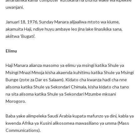
uwanjani.
Januari 18, 1976, Sunday Manara alijaaliwa mtoto wa kiume,
akamuita Haji, ndiye huyu ambaye leo jina lake linasikika sana,
akiitwa ‘Bugati’.
Elimu
Haji Manara alianza masomo ya elimu ya msingi katika Shule ya
Msingi Mnazi Mmoja kisha akaenda kuhitimu katika Shule ya Msingi
Bunge (zote za Dar es Salaam). Kidato cha kwanza hadi cha nne
alisoma katika Shule ya Sekondari Chimala, kisha kidato cha tano
na sita alisoma katika Shule ya Sekondari Mzumbe mkoani
Morogoro.
Baba yake alimpeleka Saudi Arabia kupata mafunzo ya dini, kabla ya
kwenda Afrika ya Kusini alikosomea mawasiliano ya umma (Mass
Communications).