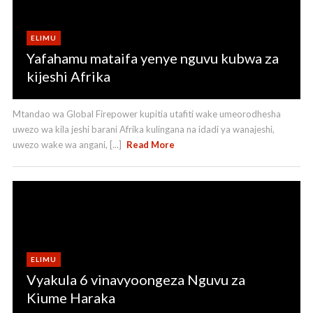
ELIMU
Yafahamu mataifa yenye nguvu kubwa za
kijeshi Afrika
Mtandao wa Global Firepower kupitia utafiti wake umeorodhesha
uwezo wa kila jeshi barani Afrika kulingana na idadi ya wanajeshi,
uwezo wake wa angani, [...]
Read More
ELIMU
Vyakula 6 vinavyoongeza Nguvu za
Kiume Haraka