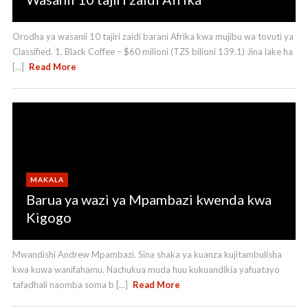
Orodha ya wasanii 10 tajiri zaidi barani Afrika kwa mujibu wa tovuti ya
Classified. 1. Black Coffee – $60 milioni (TZS bilioni 139.1) Jina lake ha
[...]
Read More
MAKALA
Barua ya wazi ya Mpambazi kwenda kwa
Kigogo
Mwandishi Andrew Mpambazi. Sina shaka ya kuanza kujitambulisha
kwa kuwa wanifahamu. Nachukua muda huu kukuandikia yafuatayo
tafadhali naomba soma b [...]
Read More