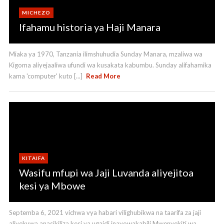
MICHEZO
Ifahamu historia ya Haji Manara
Miaka ya 1970, Tanzania ilimshuhudia Sunday Manara, mzaliwa wa
Kigoma aliyejaaliwa ufundi wa kusakata kabumbu. Sunday alifahamika
kama 'computer' kuto [...]
Read More
KITAIFA
Wasifu mfupi wa Jaji Luvanda aliyejitoa
kesi ya Mbowe
Septemba 6, 2021 vichwa vya habari vilighubikwa na taarifa za jaji
aliyekuwa anasikiliza kesi ya ugaidi inayowakabili Mwenyekiti wa