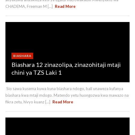
CHADEMA, Freeman M [...]
Read More
BIASHARA
Biashara 12 zinazolipa, zinazohitaji mtaji
chini ya TZS Laki 1
Sio sawa kusema kuwa kuna biashara ndogo, bali unaweza kufanya
biashara kwa mtaji mdogo. Matendo yetu huongozwa kwa mawazo na
fikra zetu, hivyo kuanz [...]
Read More