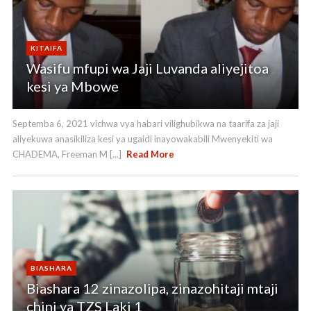
KITAIFA
Wasifu mfupi wa Jaji Luvanda aliyejitoa
kesi ya Mbowe
Septemba 6, 2021 vichwa vya habari vilighubikwa na taarifa za jaji
aliyekuwa anasikiliza kesi ya ugaidi inayowakabili Mwenyekiti wa
CHADEMA, Freeman M [...]
Read More
BIASHARA
Biashara 12 zinazolipa, zinazohitaji mtaji
chini ya TZS Laki 1