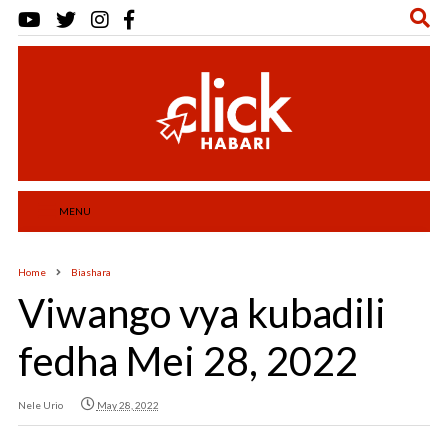
MENU
Home
Biashara
Viwango vya kubadili
fedha Mei 28, 2022
Nele Urio
May 28, 2022