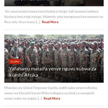
Sio sawa kusema kuwa kuna biashara ndogo, bali unaweza kufanya
biashara kwa mtaji mdogo. Matendo yetu huongozwa kwa mawazo na
fikra zetu, hivyo kuanz [...]
Read More
ELIMU
Yafahamu mataifa yenye nguvu kubwa za
kijeshi Afrika
Mtandao wa Global Firepower kupitia utafiti wake umeorodhesha
uwezo wa kila jeshi barani Afrika kulingana na idadi ya wanajeshi,
uwezo wake wa angani, [...]
Read More