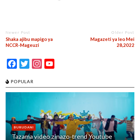
Newer Post
Older Post
Shaka ajibu mapigo ya
Magazeti ya leo Mei
NCCR-Mageuzi
28,2022
F
T
In
Y
ac
w
st
o
e
itt
a
u
POPULAR
b
er
gr
T
o
a
u
o
m
b
k
e
BURUDANI
C
Tazama video zinazo-trend Youtube