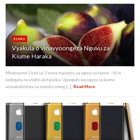
ELIMU
Vyakula 6 vinavyoongeza Nguvu za
Kiume Haraka
Mwanaume 1 kati ya 3 wana matatizo ya nguvu za kiume – hii ni
kulingana na utafiti uliofanyika. Upungufu wa nguvu za kiume
unasababishwa na mambo meng [...]
Read More