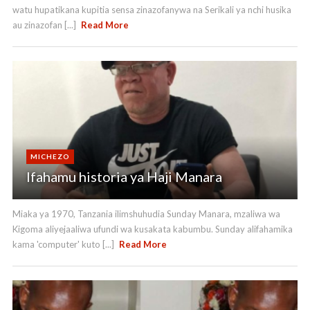
watu hupatikana kupitia sensa zinazofanywa na Serikali ya nchi husika
au zinazofan [...]
Read More
MICHEZO
Ifahamu historia ya Haji Manara
Miaka ya 1970, Tanzania ilimshuhudia Sunday Manara, mzaliwa wa
Kigoma aliyejaaliwa ufundi wa kusakata kabumbu. Sunday alifahamika
kama 'computer' kuto [...]
Read More