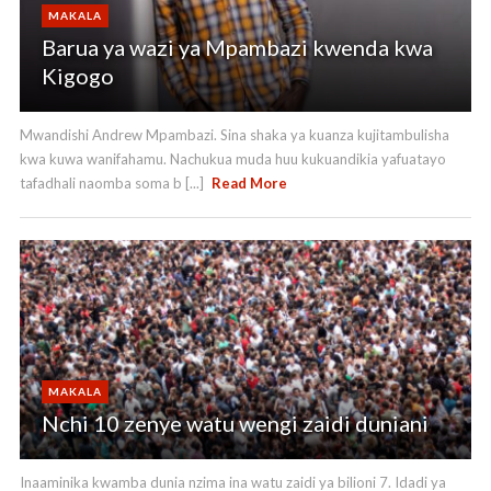
MAKALA
Barua ya wazi ya Mpambazi kwenda kwa
Kigogo
Mwandishi Andrew Mpambazi. Sina shaka ya kuanza kujitambulisha
kwa kuwa wanifahamu. Nachukua muda huu kukuandikia yafuatayo
tafadhali naomba soma b [...]
Read More
MAKALA
Nchi 10 zenye watu wengi zaidi duniani
Inaaminika kwamba dunia nzima ina watu zaidi ya bilioni 7. Idadi ya