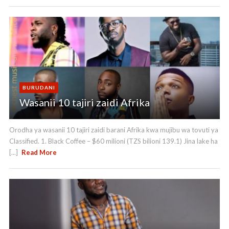
BURUDANI
Wasanii 10 tajiri zaidi Afrika
Orodha ya wasanii 10 tajiri zaidi barani Afrika kwa mujibu wa tovuti ya
Classified. 1. Black Coffee – $60 milioni (TZS bilioni 139.1) Jina lake ha
[...]
Read More