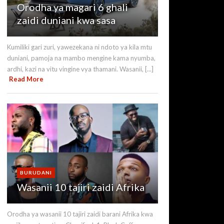
Orodha ya magari 6 ghali
zaidi duniani kwa sasa
Kumiliki gari zuri, yawezekana ni ndoto ya kila mtu
duniani, pamoja na mambo mengine kama nyumba,
ardhi, kazi na vitu vingine vya thamani. Wasanii, [...]
Read More
BURUDANI
Wasanii 10 tajiri zaidi Afrika
Orodha ya wasanii 10 tajiri zaidi barani Afrika kwa