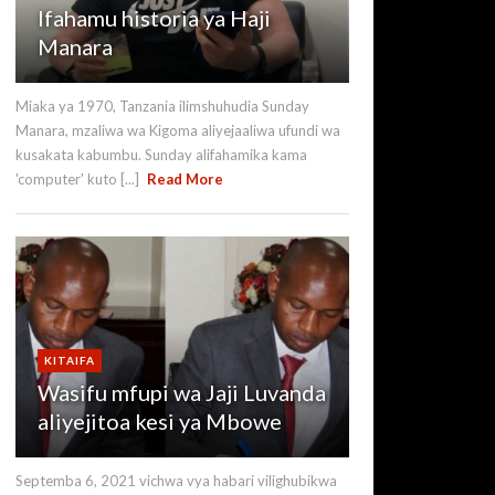
Ifahamu historia ya Haji
Manara
Miaka ya 1970, Tanzania ilimshuhudia Sunday
Manara, mzaliwa wa Kigoma aliyejaaliwa ufundi wa
kusakata kabumbu. Sunday alifahamika kama
'computer' kuto [...]
Read More
KITAIFA
Wasifu mfupi wa Jaji Luvanda
aliyejitoa kesi ya Mbowe
Septemba 6, 2021 vichwa vya habari vilighubikwa