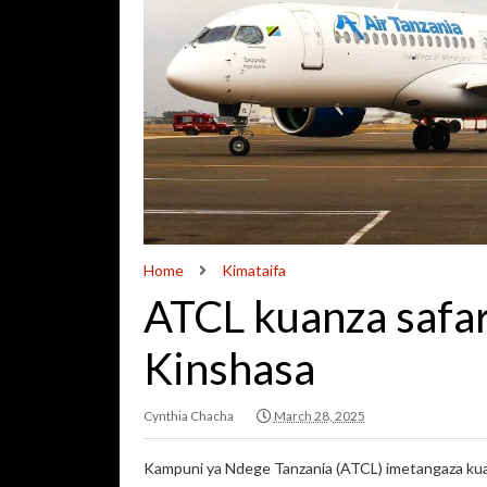
Home
Kimataifa
ATCL kuanza safar
Kinshasa
Cynthia Chacha
March 28, 2025
Kampuni ya Ndege Tanzania (ATCL) imetangaza kuanz