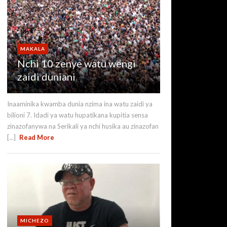
MAKALA
Nchi 10 zenye watu wengi
zaidi duniani
Inaaminika kwamba dunia nzima ina watu zaidi ya
bilioni 7. Idadi ya watu hupatikana kupitia sensa
zinazofanywa na Serikali ya nchi husika au zinazofan
[...]
Read More
MICHEZO