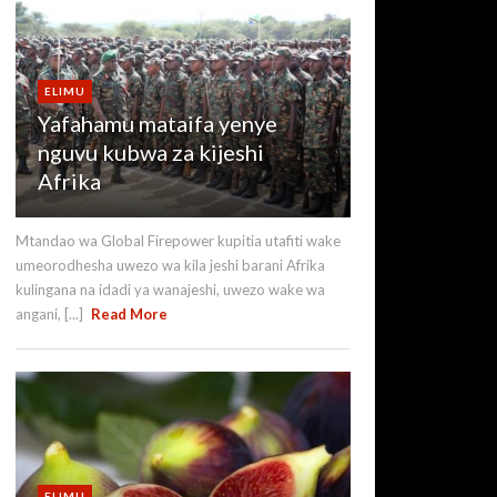
ELIMU
Yafahamu mataifa yenye
nguvu kubwa za kijeshi
Afrika
Mtandao wa Global Firepower kupitia utafiti wake
umeorodhesha uwezo wa kila jeshi barani Afrika
kulingana na idadi ya wanajeshi, uwezo wake wa
angani, [...]
Read More
ELIMU