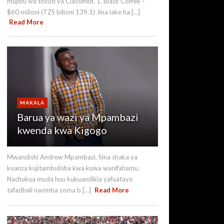
mujibu wa tovuti ya Classified. 1. Black Coffee –
$60 milioni (TZS bilioni 139.1) Jina lake ha [...]
Read More
MAKALA
Barua ya wazi ya Mpambazi
kwenda kwa Kigogo
Mwandishi Andrew Mpambazi. Sina shaka ya
kuanza kujitambulisha kwa kuwa wanifahamu.
Nachukua muda huu kukuandikia yafuatayo
tafadhali naomba soma b [...]
Read More