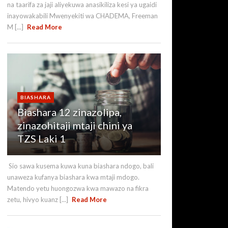
na taarifa za jaji aliyekuwa anasikiliza kesi ya ugaidi
inayowakabili Mwenyekiti wa CHADEMA, Freeman
M [...]
Read More
BIASHARA
Biashara 12 zinazolipa,
zinazohitaji mtaji chini ya
TZS Laki 1
Sio sawa kusema kuwa kuna biashara ndogo, bali
unaweza kufanya biashara kwa mtaji mdogo.
Matendo yetu huongozwa kwa mawazo na fikra
zetu, hivyo kuanz [...]
Read More