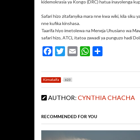
kidemokrasia ya Kongo (DRC) hatua inayolenga kup
Safari hizo zitafanyika mara nne kwa wiki, kila siku
nne kufika kinshasa.
Taarifa hiyo imetolewa na Meneja Uhusiano wa Maw
safari hizo, ATCL itatoa zawadi ya punguzo hadi Dol
F
T
E
W
S
ac
w
m
h
h
e
itt
ai
at
ar
b
er
l
s
e
Kimataifa
623
o
A
AUTHOR:
CYNTHIA CHACHA
o
p
k
p
RECOMMENDED FOR YOU