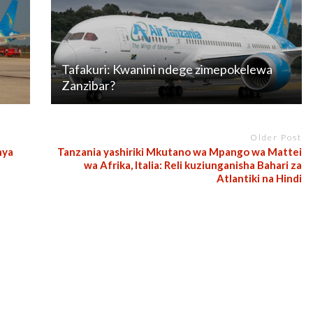
Tafakuri: Kwanini ndege zimepokelewa
Zanzibar?
Older Post
nya
Tanzania yashiriki Mkutano wa Mpango wa Mattei
wa Afrika, Italia: Reli kuziunganisha Bahari za
Atlantiki na Hindi