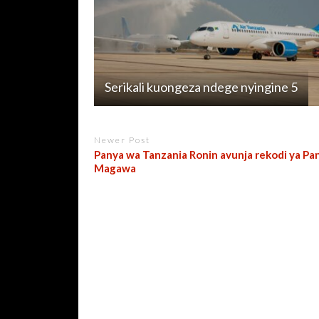
Serikali kuongeza ndege nyingine 5
Newer Post
Panya wa Tanzania Ronin avunja rekodi ya Pa
Magawa