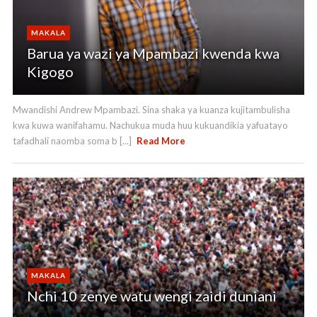
MAKALA
Barua ya wazi ya Mpambazi kwenda kwa
Kigogo
Mwandishi Andrew Mpambazi. Sina shaka ya kuanza kujitambulisha
kwa kuwa wanifahamu. Nachukua muda huu kukuandikia yafuatayo
tafadhali naomba soma b [...]
Read More
MAKALA
Nchi 10 zenye watu wengi zaidi duniani