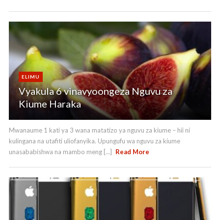
ELIMU
Vyakula 6 vinavyoongeza Nguvu za
Kiume Haraka
Mwanaume 1 kati ya 3 wana matatizo ya nguvu za kiume – hii ni
kulingana na utafiti uliofanyika. Upungufu wa nguvu za kiume
unasababishwa na mambo meng [...]
Read More