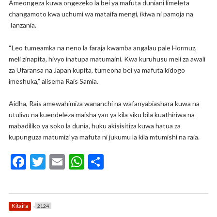
Ameongeza kuwa ongezeko la bei ya mafuta duniani limeleta
changamoto kwa uchumi wa mataifa mengi, ikiwa ni pamoja na
Tanzania.
“Leo tumeamka na neno la faraja kwamba angalau pale Hormuz,
meli zinapita, hivyo inatupa matumaini. Kwa kuruhusu meli za awali
za Ufaransa na Japan kupita, tumeona bei ya mafuta kidogo
imeshuka,” alisema Rais Samia.
Aidha, Rais amewahimiza wananchi na wafanyabiashara kuwa na
utulivu na kuendeleza maisha yao ya kila siku bila kuathiriwa na
mabadiliko ya soko la dunia, huku akisisitiza kuwa hatua za
kupunguza matumizi ya mafuta ni jukumu la kila mtumishi na raia.
F
T
E
W
S
ac
w
m
h
h
e
itt
ai
at
ar
b
er
l
s
e
Kitaifa
2124