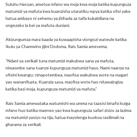
Suluhu Hassan, ametoa mfano wa moja kwa moja katika kupunguza
matumizi ya mafuta kwa kuanzisha utaratibu mpya katika ofisi yake
hatua ambayo ni sehemu ya jitihada za taifa kukabiliana na
ongezeko la bei ya mafuta duniani.
Akizungumza mara baada ya kuwaapisha viongozi wateule katika
Ikulu ya Chamwino jijini Dodoma, Rais Samia amesema,
“Ndani ya serikali tuna matumizi makubwa sana ya mafuta,
niwaombe sana tuanze kupunguza matumizi hayo. Nami naanza na
ofisini kwangu; ninapotembea, maofisa wakubwa wote na magari
yao wananifuata. Kuanzia sasa, maofisa wote hao nitawaingiza
katika basi moja, kupunguza matumizi ya mafuta.”
Rais Samia amewataka watumishi wa umma na taasisi binafsi kuiga
mfano huo katika maeneo yao kwa kupunguza safari zisizo za lazima
na matumizi yasiyo na tija, hatua inayolenga kuokoa rasilimali na
gharama za serikali.