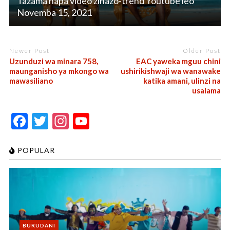
Tazama hapa video zinazo-trend Youtube leo
Novemba 15, 2021
Newer Post
Older Post
Uzunduzi wa minara 758,
EAC yaweka mguu chini
maunganisho ya mkongo wa
ushirikishwaji wa wanawake
mawasiliano
katika amani, ulinzi na
usalama
F
T
In
Y
ac
w
st
o
e
itt
a
u
POPULAR
b
er
gr
T
o
a
u
o
m
b
k
e
BURUDANI