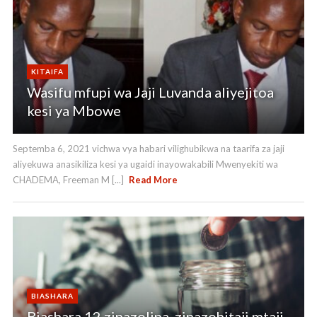
KITAIFA
Wasifu mfupi wa Jaji Luvanda aliyejitoa
kesi ya Mbowe
Septemba 6, 2021 vichwa vya habari vilighubikwa na taarifa za jaji
aliyekuwa anasikiliza kesi ya ugaidi inayowakabili Mwenyekiti wa
CHADEMA, Freeman M [...]
Read More
BIASHARA
Biashara 12 zinazolipa, zinazohitaji mtaji