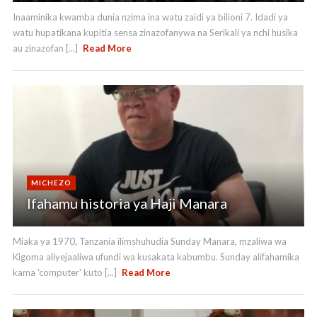
Inaaminika kwamba dunia nzima ina watu zaidi ya bilioni 7. Idadi ya
watu hupatikana kupitia sensa zinazofanywa na Serikali ya nchi husika
au zinazofan [...]
Read More
MICHEZO
Ifahamu historia ya Haji Manara
Miaka ya 1970, Tanzania ilimshuhudia Sunday Manara, mzaliwa wa
Kigoma aliyejaaliwa ufundi wa kusakata kabumbu. Sunday alifahamika
kama 'computer' kuto [...]
Read More