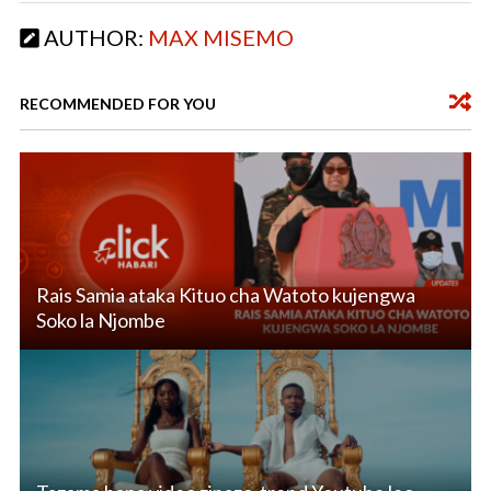
o
A
AUTHOR:
MAX MISEMO
o
p
k
p
RECOMMENDED FOR YOU
Rais Samia ataka Kituo cha Watoto kujengwa
Soko la Njombe