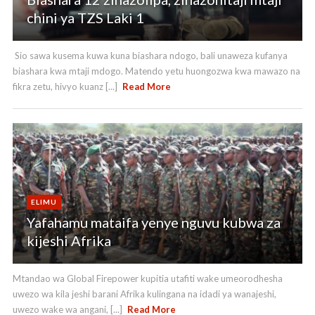
chini ya TZS Laki 1
Sio sawa kusema kuwa kuna biashara ndogo, bali unaweza kufanya
biashara kwa mtaji mdogo. Matendo yetu huongozwa kwa mawazo na
fikra zetu, hivyo kuanz [...]
Read More
ELIMU
Yafahamu mataifa yenye nguvu kubwa za
kijeshi Afrika
Mtandao wa Global Firepower kupitia utafiti wake umeorodhesha
uwezo wa kila jeshi barani Afrika kulingana na idadi ya wanajeshi,
uwezo wake wa angani, [...]
Read More