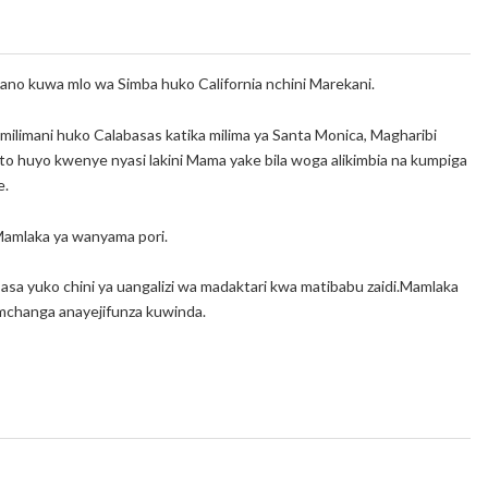
 kuwa mlo wa Simba huko California nchini Marekani.
ilimani huko Calabasas katika milima ya Santa Monica, Magharibi
o huyo kwenye nyasi lakini Mama yake bila woga alikimbia na kumpiga
e.
 Mamlaka ya wanyama pori.
asa yuko chini ya uangalizi wa madaktari kwa matibabu zaidi.Mamlaka
mchanga anayejifunza kuwinda.