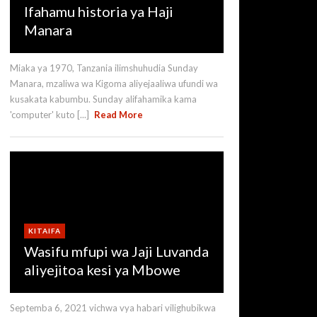
Ifahamu historia ya Haji
Manara
Miaka ya 1970, Tanzania ilimshuhudia Sunday
Manara, mzaliwa wa Kigoma aliyejaaliwa ufundi wa
kusakata kabumbu. Sunday alifahamika kama
'computer' kuto [...]
Read More
KITAIFA
Wasifu mfupi wa Jaji Luvanda
aliyejitoa kesi ya Mbowe
Septemba 6, 2021 vichwa vya habari vilighubikwa