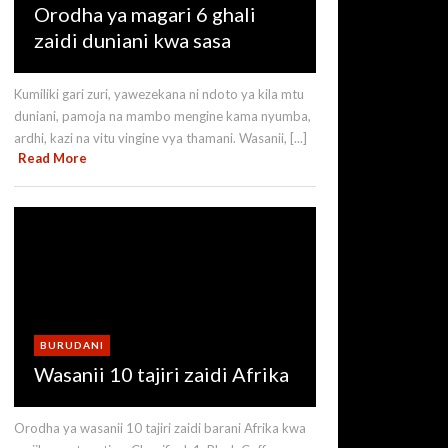
Orodha ya magari 6 ghali
zaidi duniani kwa sasa
Kumiliki gari zuri, yawezekana ni ndoto ya kila mtu
duniani, pamoja na mambo mengine kama nyumba,
ardhi, kazi na vitu vingine vya thamani. Wasanii, [...]
Read More
BURUDANI
Wasanii 10 tajiri zaidi Afrika
Orodha ya wasanii 10 tajiri zaidi barani Afrika kwa