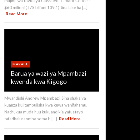
mujibu wa tovuti ya Classified. 1. Black Coffee –
$60 milioni (TZS bilioni 139.1) Jina lake ha [...]
Read More
MAKALA
Barua ya wazi ya Mpambazi
kwenda kwa Kigogo
Mwandishi Andrew Mpambazi. Sina shaka ya
kuanza kujitambulisha kwa kuwa wanifahamu.
Nachukua muda huu kukuandikia yafuatayo
tafadhali naomba soma b [...]
Read More