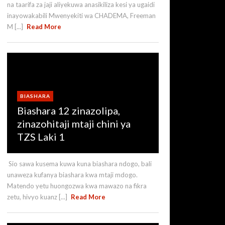
na taarifa za jaji aliyekuwa anasikiliza kesi ya ugaidi
inayowakabili Mwenyekiti wa CHADEMA, Freeman
M [...]
Read More
BIASHARA
Biashara 12 zinazolipa,
zinazohitaji mtaji chini ya
TZS Laki 1
Sio sawa kusema kuwa kuna biashara ndogo, bali
unaweza kufanya biashara kwa mtaji mdogo.
Matendo yetu huongozwa kwa mawazo na fikra
zetu, hivyo kuanz [...]
Read More