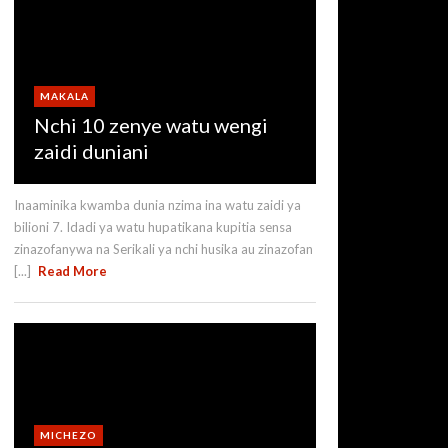
MAKALA
Nchi 10 zenye watu wengi
zaidi duniani
Inaaminika kwamba dunia nzima ina watu zaidi ya
bilioni 7. Idadi ya watu hupatikana kupitia sensa
zinazofanywa na Serikali ya nchi husika au zinazofan
[...]
Read More
MICHEZO