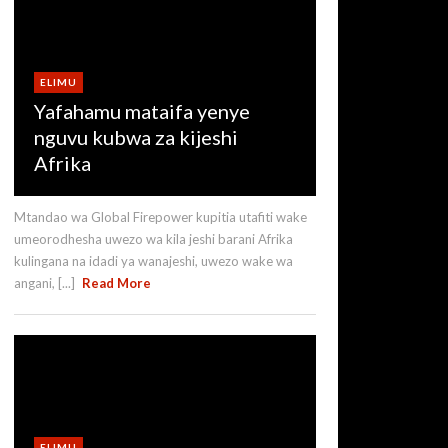
ELIMU
Yafahamu mataifa yenye
nguvu kubwa za kijeshi
Afrika
Mtandao wa Global Firepower kupitia utafiti wake
umeorodhesha uwezo wa kila jeshi barani Afrika
kulingana na idadi ya wanajeshi, uwezo wake wa
angani, [...]
Read More
ELIMU