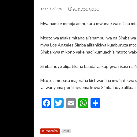
Thani Chikira
August 30, 2021
Mwanamke mmoja amnusuru mwanae wa miaka mitano
Mtoto wa miaka mitano alishambuliwa na Simba wa m
mwa Los Angeles.Simba alifanikiwa kumburuza mtot
Simba kwa mikono yake hadi kumuachia mtoto wak
Simba huyo alipatikana baada ya kupigwa risasi na
Mtoto amepata majeraha kichwani na mwilini, kwa s
ya wanyama pori imesema kuwa Simba huyo alikua 
F
T
E
W
S
ac
w
m
h
h
e
itt
ai
at
ar
b
er
l
s
e
Kimataifa
623