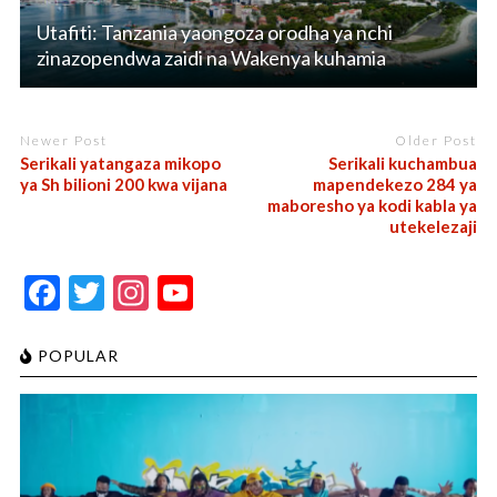
Utafiti: Tanzania yaongoza orodha ya nchi
zinazopendwa zaidi na Wakenya kuhamia
Newer Post
Older Post
Serikali yatangaza mikopo
Serikali kuchambua
ya Sh bilioni 200 kwa vijana
mapendekezo 284 ya
maboresho ya kodi kabla ya
utekelezaji
F
T
In
Y
ac
w
st
o
e
itt
a
u
POPULAR
b
er
gr
T
o
a
u
o
m
b