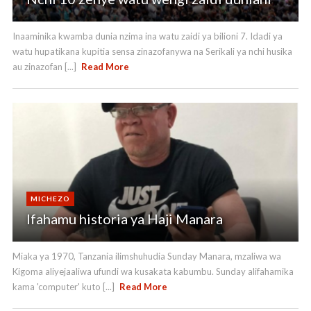
Inaaminika kwamba dunia nzima ina watu zaidi ya bilioni 7. Idadi ya
watu hupatikana kupitia sensa zinazofanywa na Serikali ya nchi husika
au zinazofan [...]
Read More
MICHEZO
Ifahamu historia ya Haji Manara
Miaka ya 1970, Tanzania ilimshuhudia Sunday Manara, mzaliwa wa
Kigoma aliyejaaliwa ufundi wa kusakata kabumbu. Sunday alifahamika
kama 'computer' kuto [...]
Read More