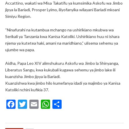
Accattino, wakati wa Misa Takatifu ya kumsimika Askofu wa Jimbo
jipya la Bariadi, Prosper Lyimo, iliyofanyika wilayani Bariadi mkoani
Simiyu Region.
“Ninafurahi na kutambua mchango na ushirikiano mkubwa wa
Serikali ya Tanzania kwa Kanisa Katoliki. Ushirikiano huu ni ishara
njema ya kutetea haki, amani na maridhiano,” ulisema sehemu ya
ujumbe wa papa.
Aidha, Papa Leo XIV alimshukuru Askofu wa Jimbo la Shinyanga,
Liberatus Sangu, kwa kukubali kugawa sehemu ya jimbo lake ili
kuanzisha Jimbo jipya la Bariadi.
Kuanzishwa kwa jimbo hilo kumefanya idadi ya majimbo ya Kanisa
Katoliki nchini kufikia 37.
F
T
E
W
S
ac
w
m
h
h
e
itt
ai
at
ar