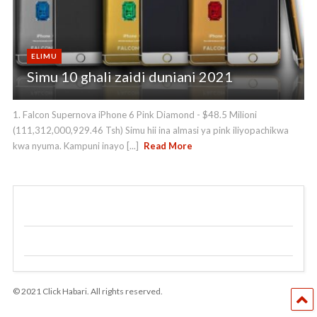
ELIMU
Simu 10 ghali zaidi duniani 2021
1. Falcon Supernova iPhone 6 Pink Diamond - $48.5 Milioni
(111,312,000,929.46 Tsh) Simu hii ina almasi ya pink iliyopachikwa
kwa nyuma. Kampuni inayo [...]
Read More
© 2021 Click Habari. All rights reserved.