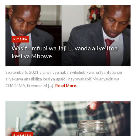
KITAIFA
Wasifu mfupi wa Jaji Luvanda aliyejitoa
kesi ya Mbowe
Septemba 6, 2021 vichwa vya habari vilighubikwa na taarifa za jaji
aliyekuwa anasikiliza kesi ya ugaidi inayowakabili Mwenyekiti wa
CHADEMA, Freeman M [...]
Read More
BIASHARA