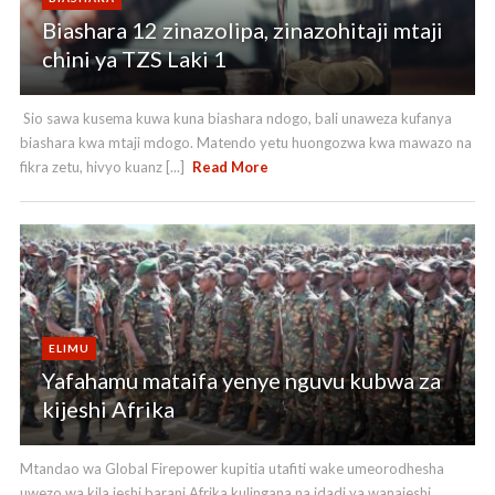
Biashara 12 zinazolipa, zinazohitaji mtaji
chini ya TZS Laki 1
Sio sawa kusema kuwa kuna biashara ndogo, bali unaweza kufanya
biashara kwa mtaji mdogo. Matendo yetu huongozwa kwa mawazo na
fikra zetu, hivyo kuanz [...]
Read More
ELIMU
Yafahamu mataifa yenye nguvu kubwa za
kijeshi Afrika
Mtandao wa Global Firepower kupitia utafiti wake umeorodhesha
uwezo wa kila jeshi barani Afrika kulingana na idadi ya wanajeshi,