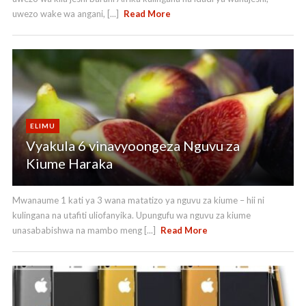
uwezo wake wa angani, [...]
Read More
ELIMU
Vyakula 6 vinavyoongeza Nguvu za
Kiume Haraka
Mwanaume 1 kati ya 3 wana matatizo ya nguvu za kiume – hii ni
kulingana na utafiti uliofanyika. Upungufu wa nguvu za kiume
unasababishwa na mambo meng [...]
Read More