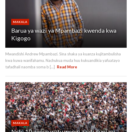
MAKALA
Barua ya wazi ya Mpambazi kwenda kwa
Kigogo
Mwandishi Andrew Mpambazi. Sina shaka ya kuanza kujitambulisha
kwa kuwa wanifahamu. Nachukua muda huu kukuandikia yafuatayo
tafadhali naomba soma b [...]
Read More
MAKALA
Nchi 10 zenye watu wengi zaidi duniani