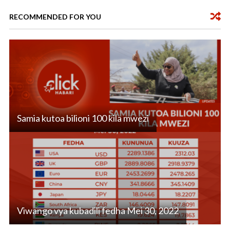
k
p
RECOMMENDED FOR YOU
Samia kutoa bilioni 100 kila mwezi
Viwango vya kubadili fedha Mei 30, 2022