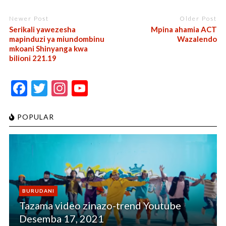
Newer Post
Older Post
Serikali yawezesha
Mpina ahamia ACT
mapinduzi ya miundombinu
Wazalendo
mkoani Shinyanga kwa
bilioni 221.19
F
T
In
Y
ac
w
st
o
e
itt
a
u
POPULAR
b
er
gr
T
o
a
u
o
m
b
k
e
BURUDANI
C
Tazama video zinazo-trend Youtube
h
Desemba 17, 2021