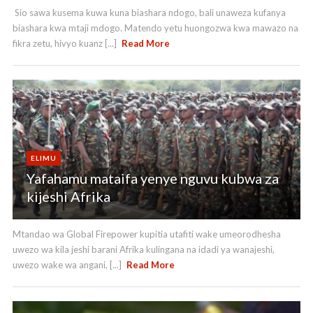
Sio sawa kusema kuwa kuna biashara ndogo, bali unaweza kufanya
biashara kwa mtaji mdogo. Matendo yetu huongozwa kwa mawazo na
fikra zetu, hivyo kuanz [...]
Read More
ELIMU
Yafahamu mataifa yenye nguvu kubwa za
kijeshi Afrika
Mtandao wa Global Firepower kupitia utafiti wake umeorodhesha
uwezo wa kila jeshi barani Afrika kulingana na idadi ya wanajeshi,
uwezo wake wa angani, [...]
Read More