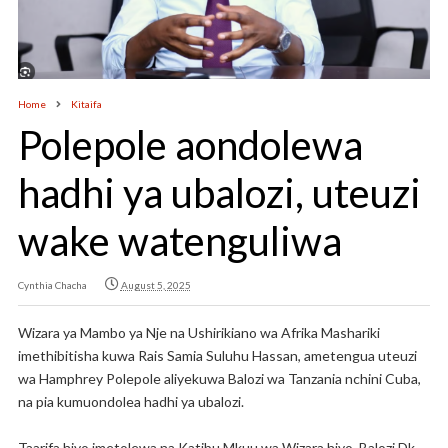
Home
Kitaifa
Polepole aondolewa
hadhi ya ubalozi, uteuzi
wake watenguliwa
Cynthia Chacha
August 5, 2025
Wizara ya Mambo ya Nje na Ushirikiano wa Afrika Mashariki
imethibitisha kuwa Rais Samia Suluhu Hassan, ametengua uteuzi
wa Hamphrey Polepole aliyekuwa Balozi wa Tanzania nchini Cuba,
na pia kumuondolea hadhi ya ubalozi.
Taarifa hiyo imetolewa na Katibu Mkuu wa Wizara hiyo, Balozi Dk.