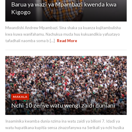
Barua ya wazi ya Mpambazi kwenda kwa
Kigogo
Mwandishi Andrew Mpambazi. Sina shaka ya kuanza kujitambulisha
kwa kuwa wanifahamu. Nachukua muda huu kukuandikia yafuatayo
tafadhali naomba soma b [...]
Read More
MAKALA
Nchi 10 zenye watu wengi zaidi duniani
Inaaminika kwamba dunia nzima ina watu zaidi ya bilioni 7. Idadi ya
watu hupatikana kupitia sensa zinazofanywa na Serikali ya nchi husika