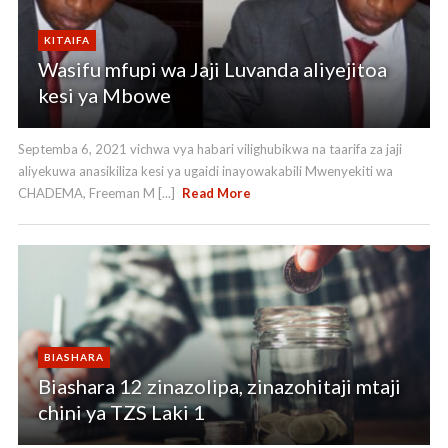
KITAIFA
Wasifu mfupi wa Jaji Luvanda aliyejitoa
kesi ya Mbowe
Septemba 6, 2021 vichwa vya habari vilighubikwa na taarifa za jaji
aliyekuwa anasikiliza kesi ya ugaidi inayowakabili Mwenyekiti wa
CHADEMA, Freeman M [...]
Read More
BIASHARA
Biashara 12 zinazolipa, zinazohitaji mtaji
chini ya TZS Laki 1