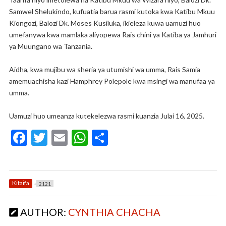
Samwel Shelukindo, kufuatia barua rasmi kutoka kwa Katibu Mkuu
Kiongozi, Balozi Dk. Moses Kusiluka, ikieleza kuwa uamuzi huo
umefanywa kwa mamlaka aliyopewa Rais chini ya Katiba ya Jamhuri
ya Muungano wa Tanzania.
Aidha, kwa mujibu wa sheria ya utumishi wa umma, Rais Samia
amemuachisha kazi Hamphrey Polepole kwa msingi wa manufaa ya
umma.
Uamuzi huo umeanza kutekelezwa rasmi kuanzia Julai 16, 2025.
F
T
E
W
S
ac
w
m
h
h
e
itt
ai
at
ar
b
er
l
s
e
Kitaifa
2121
o
A
AUTHOR:
CYNTHIA CHACHA
o
p