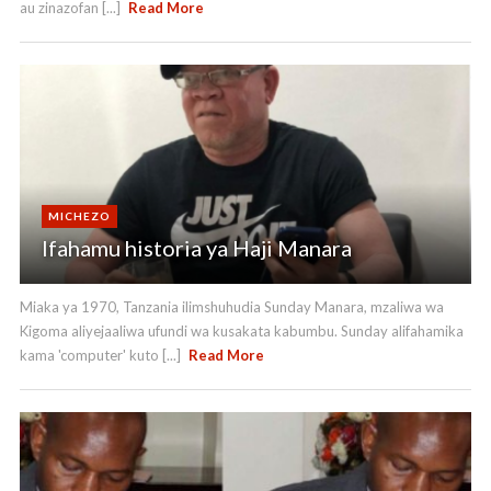
au zinazofan [...]
Read More
MICHEZO
Ifahamu historia ya Haji Manara
Miaka ya 1970, Tanzania ilimshuhudia Sunday Manara, mzaliwa wa
Kigoma aliyejaaliwa ufundi wa kusakata kabumbu. Sunday alifahamika
kama 'computer' kuto [...]
Read More