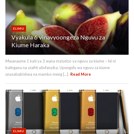
ELIMU
Vyakula 6 vinavyoongeza Nguvu za
Kiume Haraka
Mwanaume 1 kati ya 3 wana matatizo ya nguvu za kiume – hii ni
kulingana na utafiti uliofanyika. Upungufu wa nguvu za kiume
unasababishwa na mambo meng [...]
Read More
ELIMU