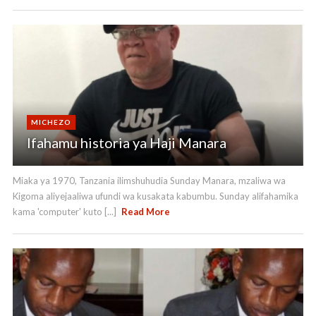
MICHEZO
Ifahamu historia ya Haji Manara
Miaka ya 1970, Tanzania ilimshuhudia Sunday Manara, mzaliwa wa
Kigoma aliyejaaliwa ufundi wa kusakata kabumbu. Sunday alifahamika
kama 'computer' kuto [...]
Read More