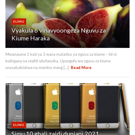
ELIMU
Vyakula 6 vinavyoongeza Nguvu za
Kiume Haraka
Mwanaume 1 kati ya 3 wana matatizo ya nguvu za kiume – hii ni
kulingana na utafiti uliofanyika. Upungufu wa nguvu za kiume
unasababishwa na mambo meng [...]
Read More
ELIMU
Simu 10 ghali zaidi duniani 2021