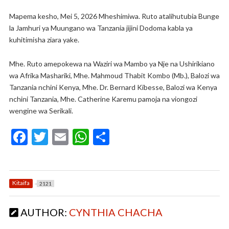
Mapema kesho, Mei 5, 2026 Mheshimiwa. Ruto atalihutubia Bunge
la Jamhuri ya Muungano wa Tanzania jijini Dodoma kabla ya
kuhitimisha ziara yake.
Mhe. Ruto amepokewa na Waziri wa Mambo ya Nje na Ushirikiano
wa Afrika Mashariki, Mhe. Mahmoud Thabit Kombo (Mb.), Balozi wa
Tanzania nchini Kenya, Mhe. Dr. Bernard Kibesse, Balozi wa Kenya
nchini Tanzania, Mhe. Catherine Karemu pamoja na viongozi
wengine wa Serikali.
F
T
E
W
S
ac
w
m
h
h
e
itt
ai
at
ar
b
er
l
s
e
Kitaifa
2121
o
A
AUTHOR:
CYNTHIA CHACHA
o
p