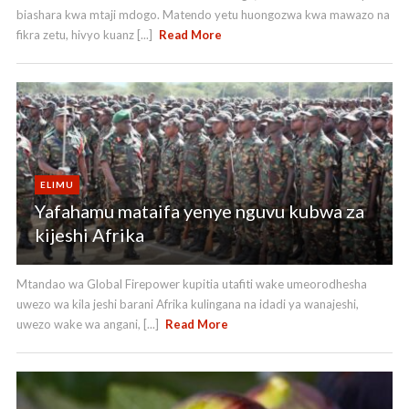
biashara kwa mtaji mdogo. Matendo yetu huongozwa kwa mawazo na
fikra zetu, hivyo kuanz [...]
Read More
ELIMU
Yafahamu mataifa yenye nguvu kubwa za
kijeshi Afrika
Mtandao wa Global Firepower kupitia utafiti wake umeorodhesha
uwezo wa kila jeshi barani Afrika kulingana na idadi ya wanajeshi,
uwezo wake wa angani, [...]
Read More