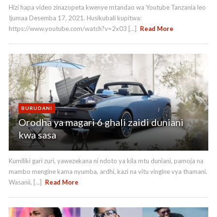
n
Hizi hapa video zinazopeta kwenye mtandao wa Youtube Tanzania leo
Ijumaa Desemba 17, 2021. Husikubali kupitwa:
n
https://www.youtube.com/watch?v=2x03 [...]
Read More
el
BURUDANI
Orodha ya magari 6 ghali zaidi duniani
kwa sasa
Kumiliki gari zuri, yawezekana ni ndoto ya kila mtu duniani, pamoja na
mambo mengine kama nyumba, ardhi, kazi na vitu vingine vya thamani.
Wasanii, [...]
Read More