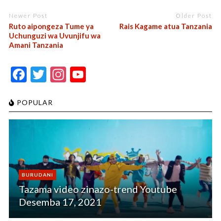
Newer Post
Older Post
Ruto aipongeza Tume ya
Rais Kagame atua Tanzania
Uchunguzi wa Uvunjifu wa
Amani Tanzania
F
T
In
Y
ac
w
st
o
e
itt
a
u
POPULAR
b
er
gr
T
o
a
u
o
m
b
k
e
BURUDANI
C
Tazama video zinazo-trend Youtube
h
Desemba 17, 2021
a