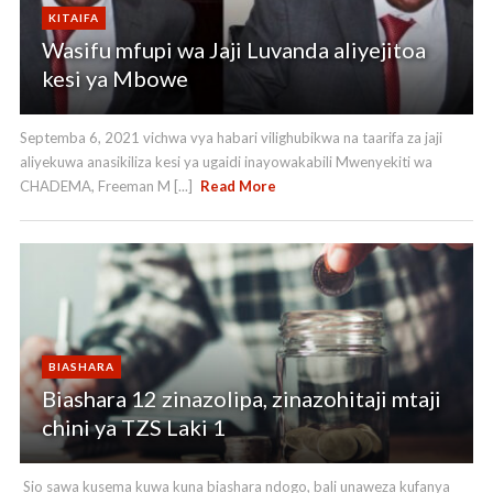
KITAIFA
Wasifu mfupi wa Jaji Luvanda aliyejitoa
kesi ya Mbowe
Septemba 6, 2021 vichwa vya habari vilighubikwa na taarifa za jaji
aliyekuwa anasikiliza kesi ya ugaidi inayowakabili Mwenyekiti wa
CHADEMA, Freeman M [...]
Read More
BIASHARA
Biashara 12 zinazolipa, zinazohitaji mtaji
chini ya TZS Laki 1
Sio sawa kusema kuwa kuna biashara ndogo, bali unaweza kufanya