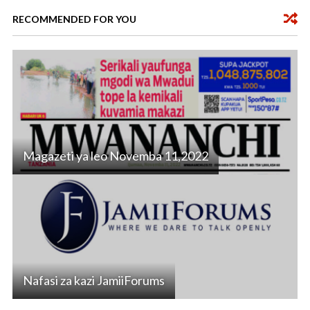
k
p
RECOMMENDED FOR YOU
Magazeti ya leo Novemba 11,2022
Nafasi za kazi JamiiForums