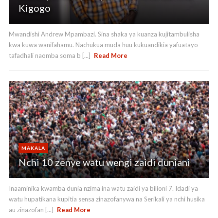
Kigogo
Mwandishi Andrew Mpambazi. Sina shaka ya kuanza kujitambulisha
kwa kuwa wanifahamu. Nachukua muda huu kukuandikia yafuatayo
tafadhali naomba soma b [...]
Read More
MAKALA
Nchi 10 zenye watu wengi zaidi duniani
Inaaminika kwamba dunia nzima ina watu zaidi ya bilioni 7. Idadi ya
watu hupatikana kupitia sensa zinazofanywa na Serikali ya nchi husika
au zinazofan [...]
Read More