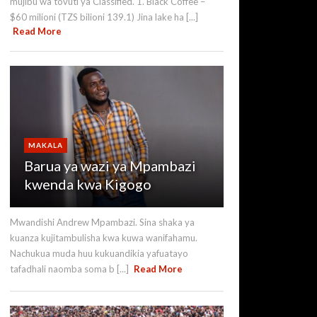
mujibu wa tovuti ya Classified. 1. Black Coffee –
$60 milioni (TZS bilioni 139.1) Jina lake ha [...]
Read More
MAKALA
Barua ya wazi ya Mpambazi
kwenda kwa Kigogo
Mwandishi Andrew Mpambazi. Sina shaka ya
kuanza kujitambulisha kwa kuwa wanifahamu.
Nachukua muda huu kukuandikia yafuatayo
tafadhali naomba soma b [...]
Read More