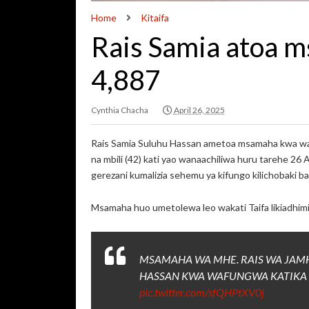
Home
Kitaifa
Rais Samia atoa
4,887
Cynthia Chacha
April 26, 2025
Rais Samia Suluhu Hassan ametoa msamaha kwa waf
na mbili (42) kati yao wanaachiliwa huru tarehe 26 A
gerezani kumalizia sehemu ya kifungo kilichobaki
Msamaha huo umetolewa leo wakati Taifa likiadhim
MSAMAHA WA MHE. RAIS WA JAM
HASSAN KWA WAFUNGWA KATIKA 
pic.twitter.com/sfQHPtXV0j