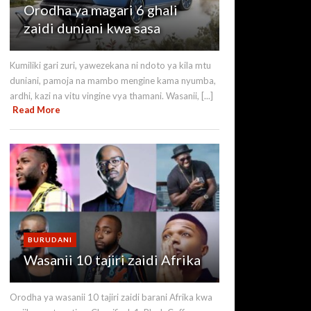
Orodha ya magari 6 ghali
zaidi duniani kwa sasa
Kumiliki gari zuri, yawezekana ni ndoto ya kila mtu
duniani, pamoja na mambo mengine kama nyumba,
ardhi, kazi na vitu vingine vya thamani. Wasanii, [...]
Read More
BURUDANI
Wasanii 10 tajiri zaidi Afrika
Orodha ya wasanii 10 tajiri zaidi barani Afrika kwa