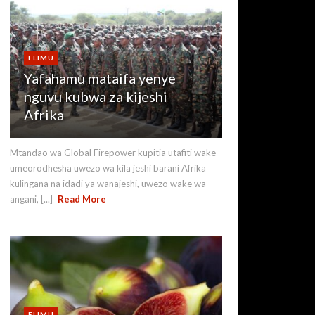
ELIMU
Yafahamu mataifa yenye
nguvu kubwa za kijeshi
Afrika
Mtandao wa Global Firepower kupitia utafiti wake
umeorodhesha uwezo wa kila jeshi barani Afrika
kulingana na idadi ya wanajeshi, uwezo wake wa
angani, [...]
Read More
ELIMU