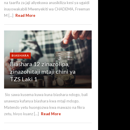
na taarifa za jaji aliyekuwa anasikiliza kesi ya ugaidi
inayowakabili Mwenyekiti wa CHADEMA, Freeman
M [...]
Read More
BIASHARA
Biashara 12 zinazolipa,
zinazohitaji mtaji chini ya
TZS Laki 1
Sio sawa kusema kuwa kuna biashara ndogo, bali
unaweza kufanya biashara kwa mtaji mdogo.
Matendo yetu huongozwa kwa mawazo na fikra
zetu, hivyo kuanz [...]
Read More