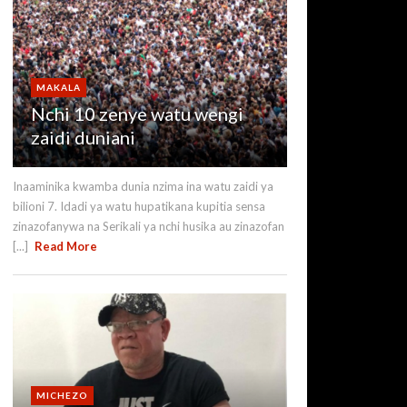
MAKALA
Nchi 10 zenye watu wengi
zaidi duniani
Inaaminika kwamba dunia nzima ina watu zaidi ya
bilioni 7. Idadi ya watu hupatikana kupitia sensa
zinazofanywa na Serikali ya nchi husika au zinazofan
[...]
Read More
MICHEZO