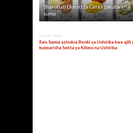
Sharubati (Juice) za Ceres zakutwa na
sumu
Newer Post
Rais Samia azindua Benki ya Ushirika kwa ajili 
kuimarisha Sekta ya Kilimo na Ushirika