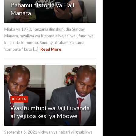
Ifahamu historia ya Haji
Manara
Miaka ya 1970, Tanzania ilimshuhudia Sunday
Manara, mzaliwa wa Kigoma aliyejaaliwa ufundi wa
kusakata kabumbu. Sunday alifahamika kama
'computer' kuto [...]
Read More
KITAIFA
Wasifu mfupi wa Jaji Luvanda
aliyejitoa kesi ya Mbowe
Septemba 6, 2021 vichwa vya habari vilighubikwa