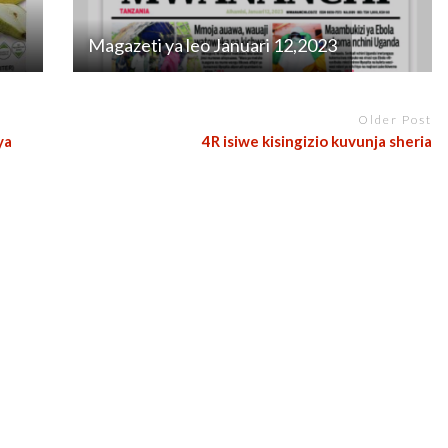
Magazeti ya leo Januari 12,2023
Older Post
ya
4R isiwe kisingizio kuvunja sheria