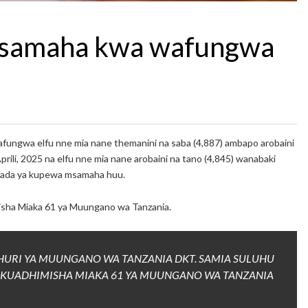
 msamaha kwa wafungwa
ungwa elfu nne mia nane themanini na saba (4,887) ambapo arobaini
prili, 2025 na elfu nne mia nane arobaini na tano (4,845) wanabaki
 baada ya kupewa msamaha huu.
isha Miaka 61 ya Muungano wa Tanzania.
HURI YA MUUNGANO WA TANZANIA DKT. SAMIA SULUHU
KUADHIMISHA MIAKA 61 YA MUUNGANO WA TANZANIA