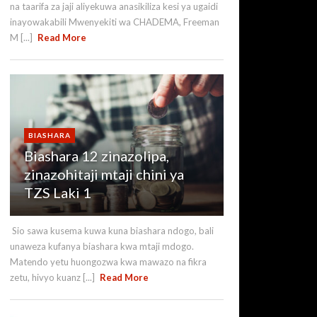
na taarifa za jaji aliyekuwa anasikiliza kesi ya ugaidi
inayowakabili Mwenyekiti wa CHADEMA, Freeman
M [...]
Read More
BIASHARA
Biashara 12 zinazolipa,
zinazohitaji mtaji chini ya
TZS Laki 1
Sio sawa kusema kuwa kuna biashara ndogo, bali
unaweza kufanya biashara kwa mtaji mdogo.
Matendo yetu huongozwa kwa mawazo na fikra
zetu, hivyo kuanz [...]
Read More