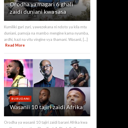
Orodha ya magari 6 ghali
zaidi duniani kwa sasa
Kumiliki gari zuri, yawezekana ni ndoto ya kila mtu
duniani, pamoja na mambo mengine kama nyumba,
ardhi, kazi na vitu vingine vya thamani. Wasanii, [...]
Read More
BURUDANI
Wasanii 10 tajiri zaidi Afrika
Orodha ya wasanii 10 tajiri zaidi barani Afrika kwa