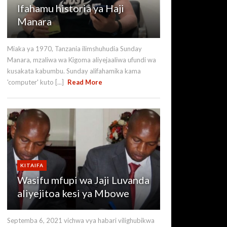
Ifahamu historia ya Haji
Manara
Miaka ya 1970, Tanzania ilimshuhudia Sunday
Manara, mzaliwa wa Kigoma aliyejaaliwa ufundi wa
kusakata kabumbu. Sunday alifahamika kama
'computer' kuto [...]
Read More
KITAIFA
Wasifu mfupi wa Jaji Luvanda
aliyejitoa kesi ya Mbowe
Septemba 6, 2021 vichwa vya habari vilighubikwa