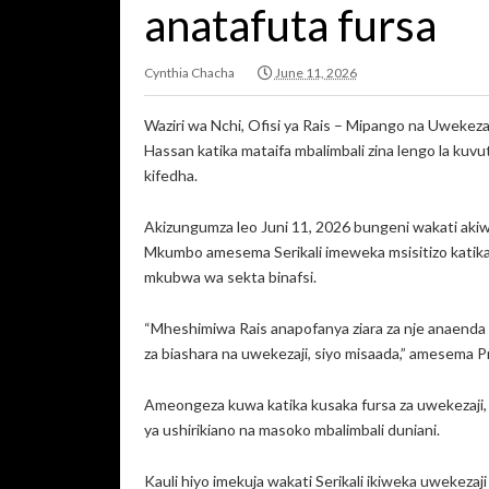
anatafuta fursa
Cynthia Chacha
June 11, 2026
Waziri wa Nchi, Ofisi ya Rais – Mipango na Uwekeza
Hassan katika mataifa mbalimbali zina lengo la kuvu
kifedha.
Akizungumza leo Juni 11, 2026 bungeni wakati ak
Mkumbo amesema Serikali imeweka msisitizo katika
mkubwa wa sekta binafsi.
“Mheshimiwa Rais anapofanya ziara za nje anaenda 
za biashara na uwekezaji, siyo misaada,” amesema
Ameongeza kuwa katika kusaka fursa za uwekezaji, 
ya ushirikiano na masoko mbalimbali duniani.
Kauli hiyo imekuja wakati Serikali ikiweka uwekez