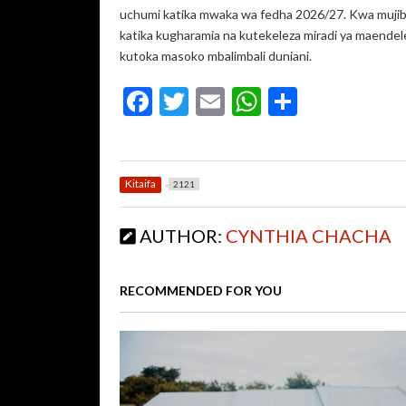
uchumi katika mwaka wa fedha 2026/27. Kwa mujibu 
katika kugharamia na kutekeleza miradi ya maendele
kutoka masoko mbalimbali duniani.
F
T
E
W
S
ac
w
m
h
h
e
itt
ai
at
ar
b
er
l
s
e
Kitaifa
2121
o
A
AUTHOR:
CYNTHIA CHACHA
o
p
k
p
RECOMMENDED FOR YOU