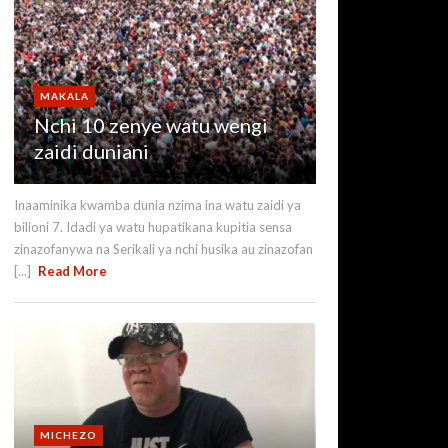
MAKALA
Nchi 10 zenye watu wengi
zaidi duniani
Inaaminika kwamba dunia nzima ina watu zaidi ya
bilioni 7. Idadi ya watu hupatikana kupitia sensa
zinazofanywa na Serikali ya nchi husika au zinazofan
[...]
Read More
MICHEZO