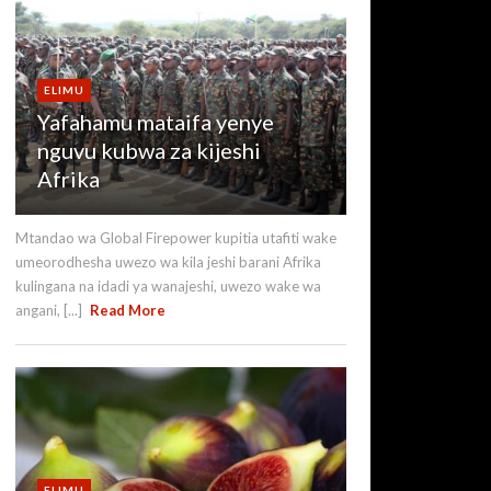
ELIMU
Yafahamu mataifa yenye
nguvu kubwa za kijeshi
Afrika
Mtandao wa Global Firepower kupitia utafiti wake
umeorodhesha uwezo wa kila jeshi barani Afrika
kulingana na idadi ya wanajeshi, uwezo wake wa
angani, [...]
Read More
ELIMU