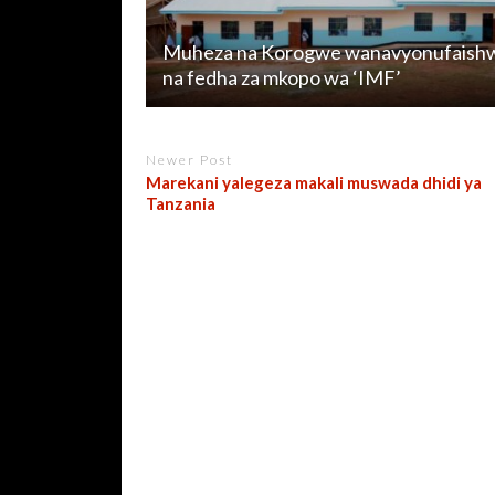
Muheza na Korogwe wanavyonufaish
na fedha za mkopo wa ‘IMF’
Newer Post
Marekani yalegeza makali muswada dhidi ya
Tanzania