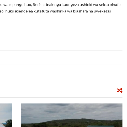
wa mpango huo, Serikali inalenga kuongeza ushiriki wa sekta binafsi
o, huku ikiendelea kutafuta washirika wa biashara na uwekezaji