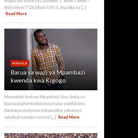
mujibu wa tovuti ya Classified. 1. Black Coffee –
$60 milioni (TZS bilioni 139.1) Jina lake ha [...]
Read More
MAKALA
Barua ya wazi ya Mpambazi
kwenda kwa Kigogo
Mwandishi Andrew Mpambazi. Sina shaka ya
kuanza kujitambulisha kwa kuwa wanifahamu.
Nachukua muda huu kukuandikia yafuatayo
tafadhali naomba soma b [...]
Read More