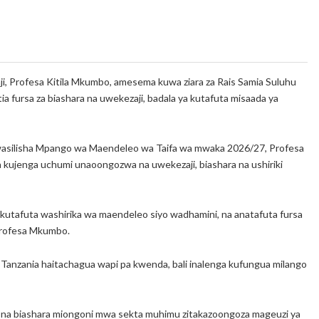
ji, Profesa Kitila Mkumbo, amesema kuwa ziara za Rais Samia Suluhu
tia fursa za biashara na uwekezaji, badala ya kutafuta misaada ya
iwasilisha Mpango wa Maendeleo wa Taifa wa mwaka 2026/27, Profesa
 kujenga uchumi unaoongozwa na uwekezaji, biashara na ushiriki
kutafuta washirika wa maendeleo siyo wadhamini, na anatafuta fursa
 Profesa Mkumbo.
Tanzania haitachagua wapi pa kwenda, bali inalenga kufungua milango
aji na biashara miongoni mwa sekta muhimu zitakazoongoza mageuzi ya