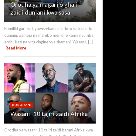
Orodha ya magari 6 ghali
zaidi duniani kwa sasa
Kumiliki gari zuri, yawezekana ni ndoto ya kila mtu
duniani, pamoja na mambo mengine kama nyumba,
ardhi, kazi na vitu vingine vya thamani. Wasanii, [...]
Read More
BURUDANI
Wasanii 10 tajiri zaidi Afrika
Orodha ya wasanii 10 tajiri zaidi barani Afrika kwa