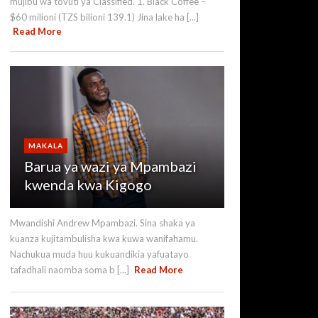
mujibu wa tovuti ya Classified. 1. Black Coffee –
$60 milioni (TZS bilioni 139.1) Jina lake ha [...]
Read More
MAKALA
Barua ya wazi ya Mpambazi
kwenda kwa Kigogo
Mwandishi Andrew Mpambazi. Sina shaka ya
kuanza kujitambulisha kwa kuwa wanifahamu.
Nachukua muda huu kukuandikia yafuatayo
tafadhali naomba soma b [...]
Read More