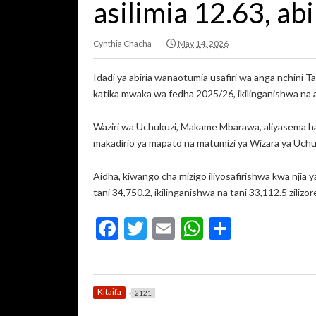
asilimia 12.63, abi
Cynthia Chacha
May 14, 2026
Idadi ya abiria wanaotumia usafiri wa anga nchini Ta
katika mwaka wa fedha 2025/26, ikilinganishwa na ab
Waziri wa Uchukuzi, Makame Mbarawa, aliyasema hay
makadirio ya mapato na matumizi ya Wizara ya Uc
Aidha, kiwango cha mizigo iliyosafirishwa kwa njia ya
tani 34,750.2, ikilinganishwa na tani 33,112.5 ziliz
F
T
E
W
S
ac
w
m
h
h
e
itt
ai
at
ar
b
er
l
s
e
Kitaifa
2121