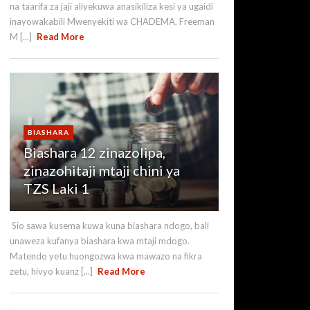
na taarifa za jaji aliyekuwa anasikiliza kesi ya ugaidi
inayowakabili Mwenyekiti wa CHADEMA, Freeman
M [...]
Read More
BIASHARA
Biashara 12 zinazolipa,
zinazohitaji mtaji chini ya
TZS Laki 1
Sio sawa kusema kuwa kuna biashara ndogo, bali
unaweza kufanya biashara kwa mtaji mdogo.
Matendo yetu huongozwa kwa mawazo na fikra
zetu, hivyo kuanz [...]
Read More