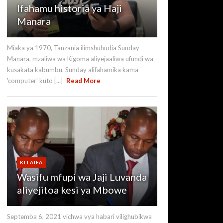
Ifahamu historia ya Haji
Manara
Miaka ya 1970, Tanzania ilimshuhudia Sunday
Manara, mzaliwa wa Kigoma aliyejaaliwa ufundi wa
kusakata kabumbu. Sunday alifahamika kama
'computer' kuto [...]
Read More
KITAIFA
Wasifu mfupi wa Jaji Luvanda
aliyejitoa kesi ya Mbowe
Septemba 6, 2021 vichwa vya habari vilighubikwa