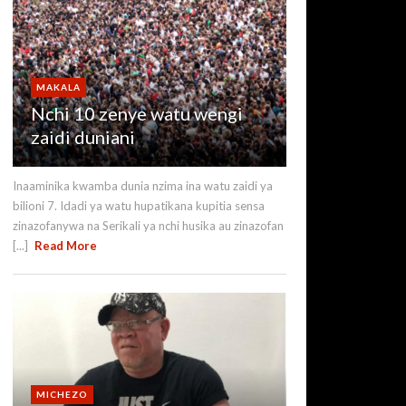
MAKALA
Nchi 10 zenye watu wengi
zaidi duniani
Inaaminika kwamba dunia nzima ina watu zaidi ya
bilioni 7. Idadi ya watu hupatikana kupitia sensa
zinazofanywa na Serikali ya nchi husika au zinazofan
[...]
Read More
MICHEZO