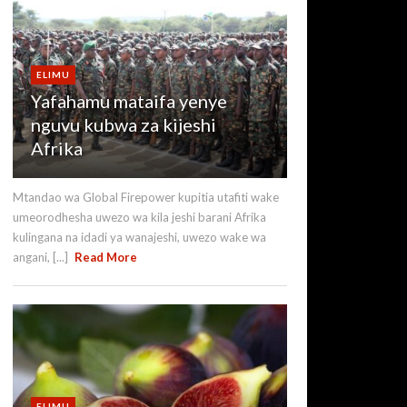
ELIMU
Yafahamu mataifa yenye
nguvu kubwa za kijeshi
Afrika
Mtandao wa Global Firepower kupitia utafiti wake
umeorodhesha uwezo wa kila jeshi barani Afrika
kulingana na idadi ya wanajeshi, uwezo wake wa
angani, [...]
Read More
ELIMU