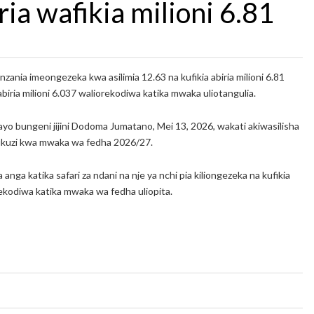
ria wafikia milioni 6.81
nzania imeongezeka kwa asilimia 12.63 na kufikia abiria milioni 6.81
iria milioni 6.037 waliorekodiwa katika mwaka uliotangulia.
o bungeni jijini Dodoma Jumatano, Mei 13, 2026, wakati akiwasilisha
hukuzi kwa mwaka wa fedha 2026/27.
 anga katika safari za ndani na nje ya nchi pia kiliongezeka na kufikia
orekodiwa katika mwaka wa fedha uliopita.