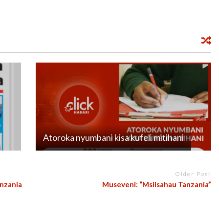
Atoroka nyumbani kisa kufeli mitihani
Older Post
nzania
Museveni: “Msiisahau Tanzania”