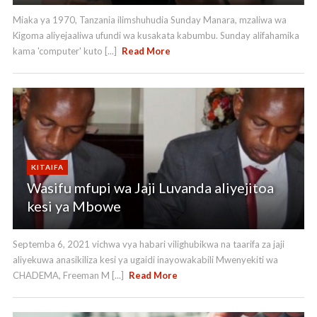
Miaka ya 1970, Tanzania ilimshuhudia Sunday Manara, mzaliwa wa
Kigoma aliyejaaliwa ufundi wa kusakata kabumbu. Sunday alifahamika
kama 'computer' kuto [...]
Read More
KITAIFA
Wasifu mfupi wa Jaji Luvanda aliyejitoa
kesi ya Mbowe
Septemba 6, 2021 vichwa vya habari vilighubikwa na taarifa za jaji
aliyekuwa anasikiliza kesi ya ugaidi inayowakabili Mwenyekiti wa
CHADEMA, Freeman M [...]
Read More