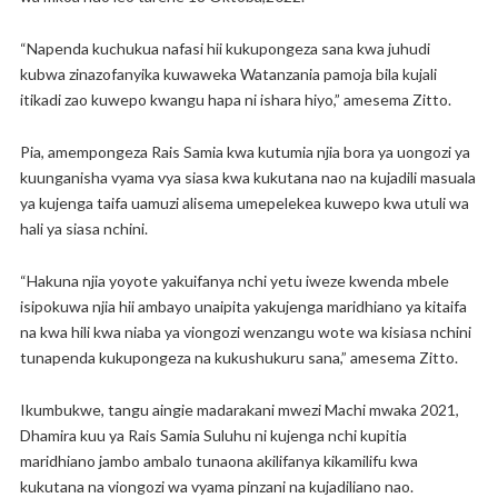
“Napenda kuchukua nafasi hii kukupongeza sana kwa juhudi
kubwa zinazofanyika kuwaweka Watanzania pamoja bila kujali
itikadi zao kuwepo kwangu hapa ni ishara hiyo,” amesema Zitto.
Pia, amempongeza Rais Samia kwa kutumia njia bora ya uongozi ya
kuunganisha vyama vya siasa kwa kukutana nao na kujadili masuala
ya kujenga taifa uamuzi alisema umepelekea kuwepo kwa utuli wa
hali ya siasa nchini.
“Hakuna njia yoyote yakuifanya nchi yetu iweze kwenda mbele
isipokuwa njia hii ambayo unaipita yakujenga maridhiano ya kitaifa
na kwa hili kwa niaba ya viongozi wenzangu wote wa kisiasa nchini
tunapenda kukupongeza na kukushukuru sana,” amesema Zitto.
Ikumbukwe, tangu aingie madarakani mwezi Machi mwaka 2021,
Dhamira kuu ya Rais Samia Suluhu ni kujenga nchi kupitia
maridhiano jambo ambalo tunaona akilifanya kikamilifu kwa
kukutana na viongozi wa vyama pinzani na kujadiliano nao.