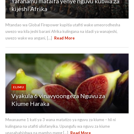
Yafahamu mataifa yenye nguvu kubwa za
kijeshi Afrika
Mtandao wa Global Firepower kupitia utafiti wake umeorodhesha
uwezo wa kila jeshi barani Afrika kulingana na idadi ya wanajeshi,
uwezo wake wa angani, [...]
Read More
ELIMU
Vyakula 6 vinavyoongeza Nguvu za
Kiume Haraka
Mwanaume 1 kati ya 3 wana matatizo ya nguvu za kiume – hii ni
kulingana na utafiti uliofanyika. Upungufu wa nguvu za kiume
unasababishwa na mambo meng [...]
Read More