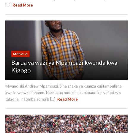
[...]
Read More
MAKALA
Barua ya wazi ya Mpambazi kwenda kwa
Kigogo
Mwandishi Andrew Mpambazi. Sina shaka ya kuanza kujitambulisha
kwa kuwa wanifahamu. Nachukua muda huu kukuandikia yafuatayo
tafadhali naomba soma b [...]
Read More