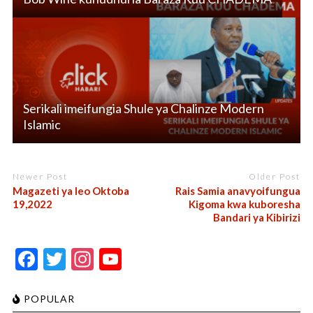
Serikali imeifungia Shule ya Chalinze Modern
Islamic
Newer Post
Older Post
Magazeti ya leo Oktoba
Rais Samia anavyoifungua
19,2022
Kigoma kwa kuboresha
Bandari ya Kibirizi
F
T
In
Y
ac
w
st
o
e
itt
a
u
POPULAR