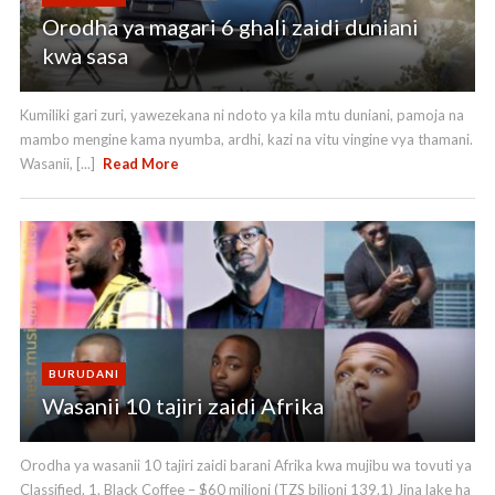
Orodha ya magari 6 ghali zaidi duniani
kwa sasa
Kumiliki gari zuri, yawezekana ni ndoto ya kila mtu duniani, pamoja na
mambo mengine kama nyumba, ardhi, kazi na vitu vingine vya thamani.
Wasanii, [...]
Read More
BURUDANI
Wasanii 10 tajiri zaidi Afrika
Orodha ya wasanii 10 tajiri zaidi barani Afrika kwa mujibu wa tovuti ya
Classified. 1. Black Coffee – $60 milioni (TZS bilioni 139.1) Jina lake ha