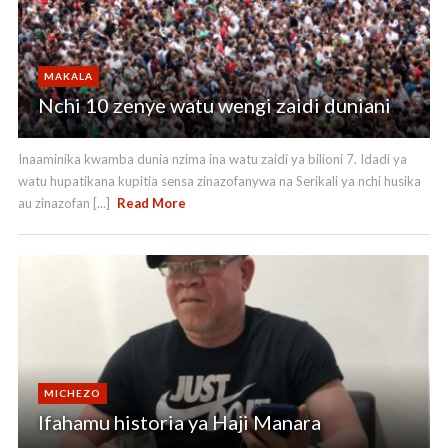
MAKALA
Nchi 10 zenye watu wengi zaidi duniani
Inaaminika kwamba dunia nzima ina watu zaidi ya bilioni 7. Idadi ya
watu hupatikana kupitia sensa zinazofanywa na Serikali ya nchi husika
au zinazofan [...]
Read More
MICHEZO
Ifahamu historia ya Haji Manara