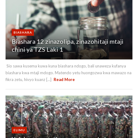
BIASHARA
Biashara 12 zinazolipa, zinazohitaji mtaji
chini ya TZS Laki 1
Sio sawa kusema kuwa kuna biashara ndogo, bali unaweza kufanya
biashara kwa mtaji mdogo. Matendo yetu huongozwa kwa mawazo na
fikra zetu, hivyo kuanz [...]
Read More
ELIMU