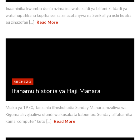
Inaaminika kwamba dunia nzima ina watu zaidi ya bilioni 7. Idadi ya
watu hupatikana kupitia sensa zinazofanywa na Serikali ya nchi husika
au zinazofan [...]
Read More
MICHEZO
Ifahamu historia ya Haji Manara
Miaka ya 1970, Tanzania ilimshuhudia Sunday Manara, mzaliwa wa
Kigoma aliyejaaliwa ufundi wa kusakata kabumbu. Sunday alifahamika
kama 'computer' kuto [...]
Read More