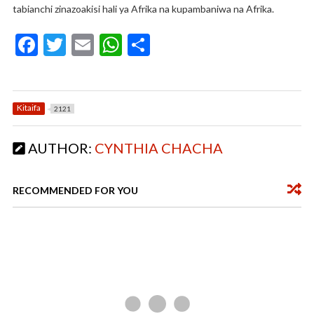
tabianchi zinazoakisi hali ya Afrika na kupambaniwa na Afrika.
F
T
E
W
S
ac
w
m
h
h
e
itt
ai
at
ar
b
er
l
s
e
Kitaifa
2121
o
A
AUTHOR:
CYNTHIA CHACHA
o
p
k
p
RECOMMENDED FOR YOU