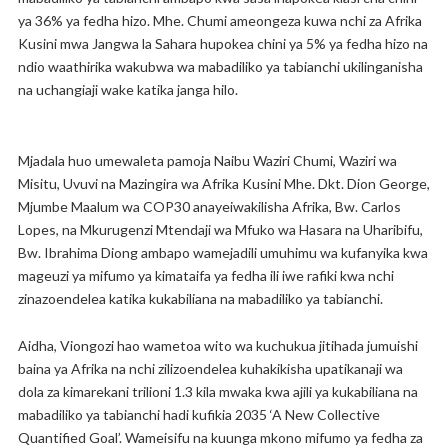
ya 36% ya fedha hizo. Mhe. Chumi ameongeza kuwa nchi za Afrika
Kusini mwa Jangwa la Sahara hupokea chini ya 5% ya fedha hizo na
ndio waathirika wakubwa wa mabadiliko ya tabianchi ukilinganisha
na uchangiaji wake katika janga hilo.
Mjadala huo umewaleta pamoja Naibu Waziri Chumi, Waziri wa
Misitu, Uvuvi na Mazingira wa Afrika Kusini Mhe. Dkt. Dion George,
Mjumbe Maalum wa COP30 anayeiwakilisha Afrika, Bw. Carlos
Lopes, na Mkurugenzi Mtendaji wa Mfuko wa Hasara na Uharibifu,
Bw. Ibrahima Diong ambapo wamejadili umuhimu wa kufanyika kwa
mageuzi ya mifumo ya kimataifa ya fedha ili iwe rafiki kwa nchi
zinazoendelea katika kukabiliana na mabadiliko ya tabianchi.
Aidha, Viongozi hao wametoa wito wa kuchukua jitihada jumuishi
baina ya Afrika na nchi zilizoendelea kuhakikisha upatikanaji wa
dola za kimarekani trilioni 1.3 kila mwaka kwa ajili ya kukabiliana na
mabadiliko ya tabianchi hadi kufikia 2035 ‘A New Collective
Quantified Goal’. Wameisifu na kuunga mkono mifumo ya fedha za