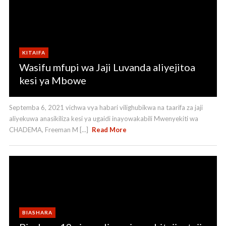
KITAIFA
Wasifu mfupi wa Jaji Luvanda aliyejitoa
kesi ya Mbowe
Septemba 6, 2021 vichwa vya habari vilighubikwa na taarifa za jaji
aliyekuwa anasikiliza kesi ya ugaidi inayowakabili Mwenyekiti wa
CHADEMA, Freeman M [...]
Read More
BIASHARA