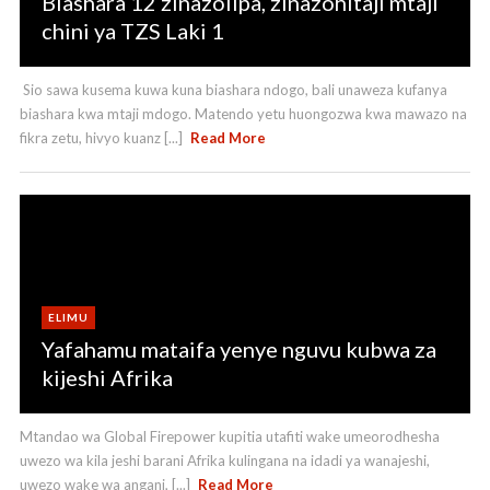
Biashara 12 zinazolipa, zinazohitaji mtaji
chini ya TZS Laki 1
Sio sawa kusema kuwa kuna biashara ndogo, bali unaweza kufanya
biashara kwa mtaji mdogo. Matendo yetu huongozwa kwa mawazo na
fikra zetu, hivyo kuanz [...]
Read More
ELIMU
Yafahamu mataifa yenye nguvu kubwa za
kijeshi Afrika
Mtandao wa Global Firepower kupitia utafiti wake umeorodhesha
uwezo wa kila jeshi barani Afrika kulingana na idadi ya wanajeshi,
uwezo wake wa angani, [...]
Read More