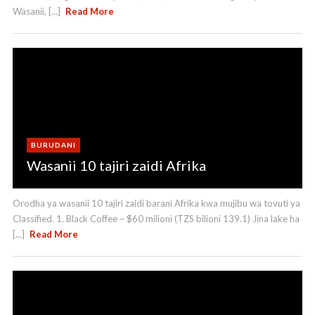
Wasanii, [...]
Read More
BURUDANI
Wasanii 10 tajiri zaidi Afrika
Orodha ya wasanii 10 tajiri zaidi barani Afrika kwa mujibu wa tovuti ya
Classified. 1. Black Coffee – $60 milioni (TZS bilioni 139.1) Jina lake ha
[...]
Read More