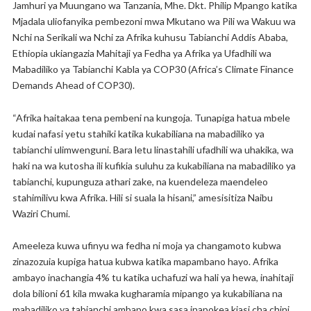
Jamhuri ya Muungano wa Tanzania, Mhe. Dkt. Philip Mpango katika
Mjadala uliofanyika pembezoni mwa Mkutano wa Pili wa Wakuu wa
Nchi na Serikali wa Nchi za Afrika kuhusu Tabianchi Addis Ababa,
Ethiopia ukiangazia Mahitaji ya Fedha ya Afrika ya Ufadhili wa
Mabadiliko ya Tabianchi Kabla ya COP30 (Africa’s Climate Finance
Demands Ahead of COP30).
“Afrika haitakaa tena pembeni na kungoja. Tunapiga hatua mbele
kudai nafasi yetu stahiki katika kukabiliana na mabadiliko ya
tabianchi ulimwenguni. Bara letu linastahili ufadhili wa uhakika, wa
haki na wa kutosha ili kufikia suluhu za kukabiliana na mabadiliko ya
tabianchi, kupunguza athari zake, na kuendeleza maendeleo
stahimilivu kwa Afrika. Hili si suala la hisani,” amesisitiza Naibu
Waziri Chumi.
Ameeleza kuwa ufinyu wa fedha ni moja ya changamoto kubwa
zinazozuia kupiga hatua kubwa katika mapambano hayo. Afrika
ambayo inachangia 4% tu katika uchafuzi wa hali ya hewa, inahitaji
dola bilioni 61 kila mwaka kugharamia mipango ya kukabiliana na
mabadiliko ya tabianchi ambapo kwa sasa inapokea kiasi cha chini