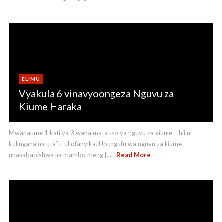
ELIMU
Vyakula 6 vinavyoongeza Nguvu za
Kiume Haraka
Mwanaume 1 kati ya 3 wana matatizo ya nguvu za kiume – hii ni
kulingana na utafiti uliofanyika. Upungufu wa nguvu za kiume
unasababishwa na mambo meng [...]
Read More