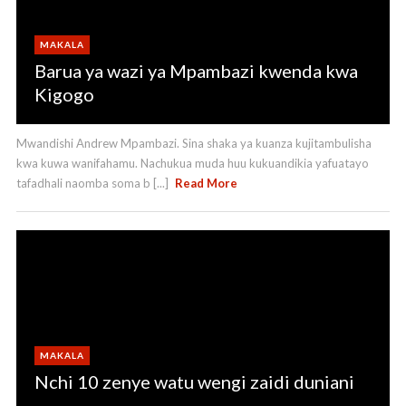
MAKALA
Barua ya wazi ya Mpambazi kwenda kwa
Kigogo
Mwandishi Andrew Mpambazi. Sina shaka ya kuanza kujitambulisha
kwa kuwa wanifahamu. Nachukua muda huu kukuandikia yafuatayo
tafadhali naomba soma b [...]
Read More
MAKALA
Nchi 10 zenye watu wengi zaidi duniani