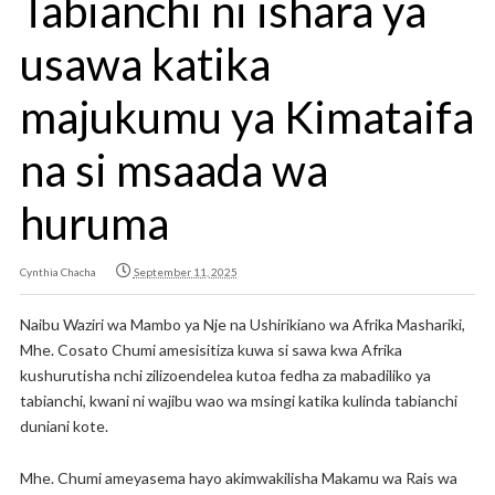
Tabianchi ni ishara ya
usawa katika
majukumu ya Kimataifa
na si msaada wa
huruma
Cynthia Chacha
September 11, 2025
Naibu Waziri wa Mambo ya Nje na Ushirikiano wa Afrika Mashariki,
Mhe. Cosato Chumi amesisitiza kuwa si sawa kwa Afrika
kushurutisha nchi zilizoendelea kutoa fedha za mabadiliko ya
tabianchi, kwani ni wajibu wao wa msingi katika kulinda tabianchi
duniani kote.
Mhe. Chumi ameyasema hayo akimwakilisha Makamu wa Rais wa