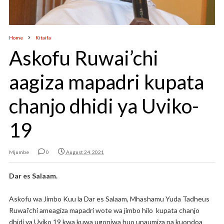
Home
Kitaifa
Askofu Ruwai’chi
aagiza mapadri kupata
chanjo dhidi ya Uviko-
19
Mjumbe
0
August 24, 2021
Dar es Salaam.
Askofu wa Jimbo Kuu la Dar es Salaam, Mhashamu Yuda Tadheus
Ruwai’chi ameagiza mapadri wote wa jimbo hilo kupata chanjo
dhidi ya Uviko 19 kwa kuwa ugonjwa huo unaumiza na kuondoa