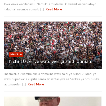
kwa kuwa wanifahamu. Nachukua muda huu kukuandikia yafuatayo
tafadhali naomba soma b [...]
Read More
MAKALA
Nchi 10 zenye watu wengi zaidi duniani
Inaaminika kwamba dunia nzima ina watu zaidi ya bilioni 7. Idadi ya
watu hupatikana kupitia sensa zinazofanywa na Serikali ya nchi husika
au zinazofan [...]
Read More