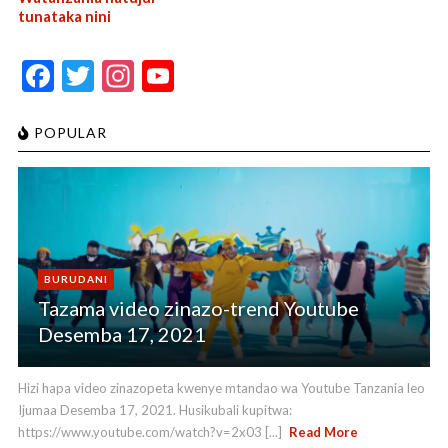
tunataka nini
F
T
In
Y
ac
w
st
o
e
itt
a
u
POPULAR
b
er
gr
T
o
a
u
o
m
b
k
e
BURUDANI
C
Tazama video zinazo-trend Youtube
h
Desemba 17, 2021
a
n
Hizi hapa video zinazopeta kwenye mtandao wa Youtube Tanzania leo
Ijumaa Desemba 17, 2021. Husikubali kupitwa:
n
https://www.youtube.com/watch?v=2x03 [...]
Read More