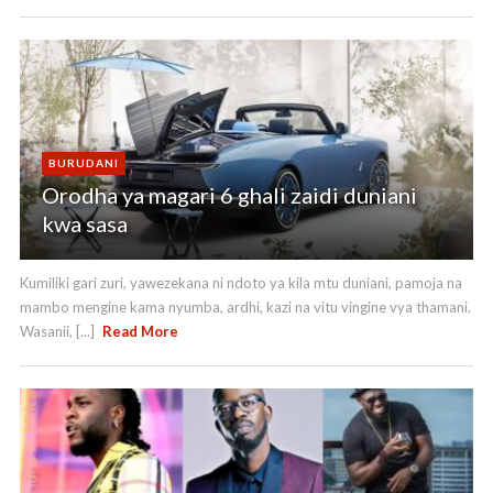
el
BURUDANI
Orodha ya magari 6 ghali zaidi duniani
kwa sasa
Kumiliki gari zuri, yawezekana ni ndoto ya kila mtu duniani, pamoja na
mambo mengine kama nyumba, ardhi, kazi na vitu vingine vya thamani.
Wasanii, [...]
Read More