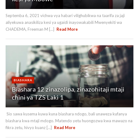
Septemba 6, 2021 vichwa vya habari vilighubikwa na taarifa za jaji
aliyekuwa anasikiliza kesi ya ugaidi inayowakabili Mwenyekiti wa
CHADEMA, Freeman M [...]
Read More
BIASHARA
Biashara 12 zinazolipa, zinazohitaji mtaji
chini ya TZS Laki 1
Sio sawa kusema kuwa kuna biashara ndogo, bali unaweza kufanya
biashara kwa mtaji mdogo. Matendo yetu huongozwa kwa mawazo na
fikra zetu, hivyo kuanz [...]
Read More