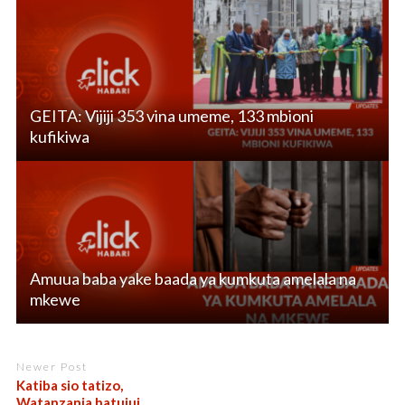
GEITA: Vijiji 353 vina umeme, 133 mbioni
kufikiwa
Amuua baba yake baada ya kumkuta amelala na
mkewe
Newer Post
Katiba sio tatizo,
Watanzania hatujui