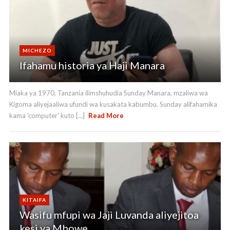
MICHEZO
Ifahamu historia ya Haji Manara
Miaka ya 1970, Tanzania ilimshuhudia Sunday Manara, mzaliwa wa
Kigoma aliyejaaliwa ufundi wa kusakata kabumbu. Sunday alifahamika
kama 'computer' kuto [...]
Read More
KITAIFA
Wasifu mfupi wa Jaji Luvanda aliyejitoa
kesi ya Mbowe