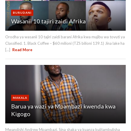
BURUDANI
Wasanii 10 tajiri zaidi Afrika
Orodha ya wasanii 10 tajiri zaidi barani Afrika kwa mujibu wa tovuti ya
Classified. 1. Black Coffee – $60 milioni (TZS bilioni 139.1) Jina lake ha
[...]
Read More
MAKALA
Barua ya wazi ya Mpambazi kwenda kwa
Kigogo
Mwandishi Andrew Mpambazi. Sina shaka ya kuanza kujitambulisha