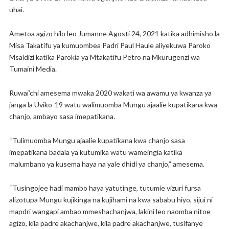
uhai.
Ametoa agizo hilo leo Jumanne Agosti 24, 2021 katika adhimisho la
Misa Takatifu ya kumuombea Padri Paul Haule aliyekuwa Paroko
Msaidizi katika Parokia ya Mtakatifu Petro na Mkurugenzi wa
Tumaini Media.
Ruwai’chi amesema mwaka 2020 wakati wa awamu ya kwanza ya
janga la Uviko-19 watu walimuomba Mungu ajaalie kupatikana kwa
chanjo, ambayo sasa imepatikana.
“Tulimuomba Mungu ajaalie kupatikana kwa chanjo sasa
imepatikana badala ya kutumika watu wameingia katika
malumbano ya kusema haya na yale dhidi ya chanjo,” amesema.
“Tusingojee hadi mambo haya yatutinge, tutumie vizuri fursa
alizotupa Mungu kujikinga na kujihami na kwa sababu hiyo, sijui ni
mapdri wangapi ambao mmeshachanjwa, lakini leo naomba nitoe
agizo, kila padre akachanjwe, kila padre akachanjwe, tusifanye