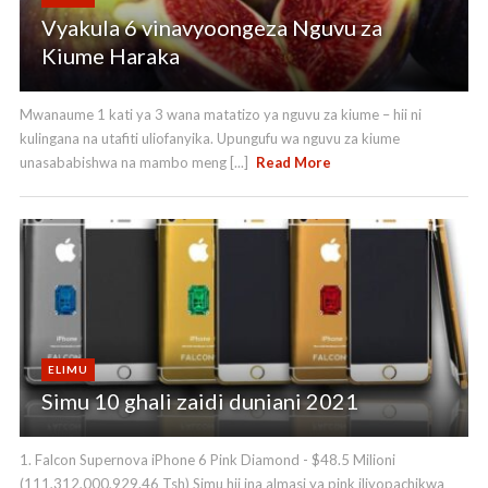
Vyakula 6 vinavyoongeza Nguvu za
Kiume Haraka
Mwanaume 1 kati ya 3 wana matatizo ya nguvu za kiume – hii ni
kulingana na utafiti uliofanyika. Upungufu wa nguvu za kiume
unasababishwa na mambo meng [...]
Read More
ELIMU
Simu 10 ghali zaidi duniani 2021
1. Falcon Supernova iPhone 6 Pink Diamond - $48.5 Milioni
(111,312,000,929.46 Tsh) Simu hii ina almasi ya pink iliyopachikwa