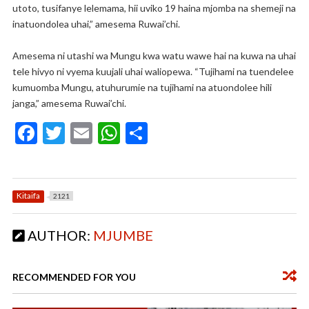
utoto, tusifanye lelemama, hii uviko 19 haina mjomba na shemeji na
inatuondolea uhai,” amesema Ruwai’chi.
Amesema ni utashi wa Mungu kwa watu wawe hai na kuwa na uhai
tele hivyo ni vyema kuujali uhai waliopewa. “Tujihami na tuendelee
kumuomba Mungu, atuhurumie na tujihami na atuondolee hili
janga,” amesema Ruwai’chi.
F
T
E
W
S
ac
w
m
h
h
e
itt
ai
at
ar
b
er
l
s
e
Kitaifa
2121
o
A
AUTHOR:
MJUMBE
o
p
k
p
RECOMMENDED FOR YOU