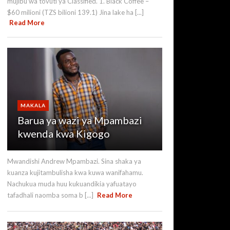
mujibu wa tovuti ya Classified. 1. Black Coffee –
$60 milioni (TZS bilioni 139.1) Jina lake ha [...]
Read More
MAKALA
Barua ya wazi ya Mpambazi
kwenda kwa Kigogo
Mwandishi Andrew Mpambazi. Sina shaka ya
kuanza kujitambulisha kwa kuwa wanifahamu.
Nachukua muda huu kukuandikia yafuatayo
tafadhali naomba soma b [...]
Read More