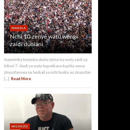
MAKALA
Nchi 10 zenye watu wengi
zaidi duniani
Inaaminika kwamba dunia nzima ina watu zaidi ya
bilioni 7. Idadi ya watu hupatikana kupitia sensa
zinazofanywa na Serikali ya nchi husika au zinazofan
[...]
Read More
MICHEZO