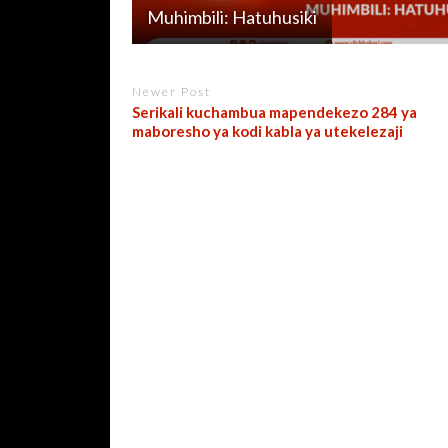
Muhimbili: Hatuhusiki
Newer Post
Serikali kuchambua mapendekezo 284 ya
maboresho ya kodi kabla ya utekelezaji