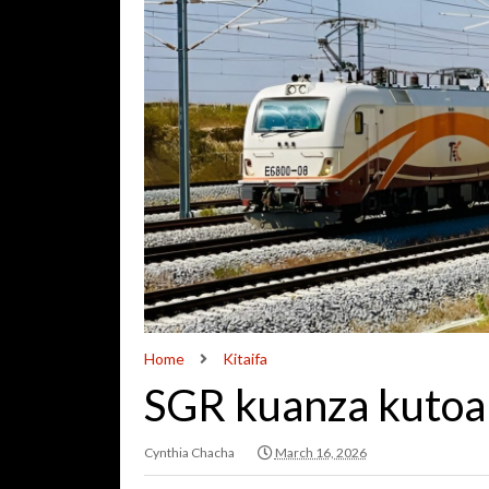
Home
Kitaifa
SGR kuanza kutoa 
Cynthia Chacha
March 16, 2026