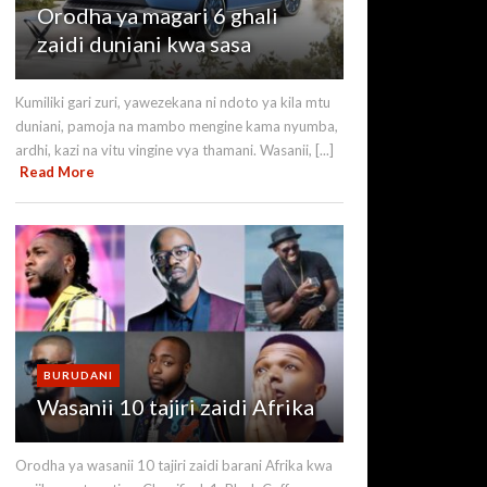
Orodha ya magari 6 ghali
zaidi duniani kwa sasa
Kumiliki gari zuri, yawezekana ni ndoto ya kila mtu
duniani, pamoja na mambo mengine kama nyumba,
ardhi, kazi na vitu vingine vya thamani. Wasanii, [...]
Read More
BURUDANI
Wasanii 10 tajiri zaidi Afrika
Orodha ya wasanii 10 tajiri zaidi barani Afrika kwa