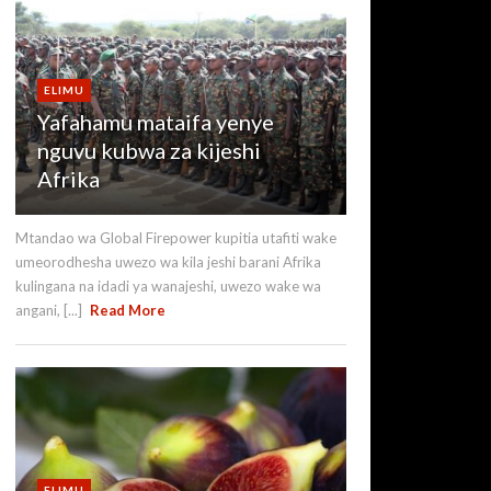
ELIMU
Yafahamu mataifa yenye
nguvu kubwa za kijeshi
Afrika
Mtandao wa Global Firepower kupitia utafiti wake
umeorodhesha uwezo wa kila jeshi barani Afrika
kulingana na idadi ya wanajeshi, uwezo wake wa
angani, [...]
Read More
ELIMU