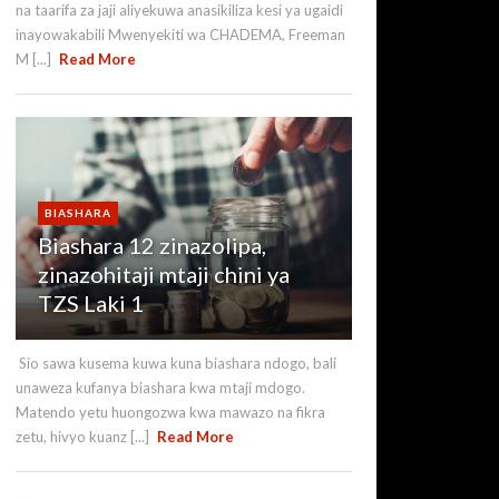
na taarifa za jaji aliyekuwa anasikiliza kesi ya ugaidi
inayowakabili Mwenyekiti wa CHADEMA, Freeman
M [...]
Read More
BIASHARA
Biashara 12 zinazolipa,
zinazohitaji mtaji chini ya
TZS Laki 1
Sio sawa kusema kuwa kuna biashara ndogo, bali
unaweza kufanya biashara kwa mtaji mdogo.
Matendo yetu huongozwa kwa mawazo na fikra
zetu, hivyo kuanz [...]
Read More