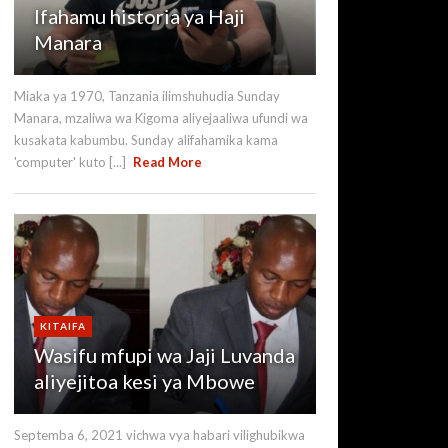
Ifahamu historia ya Haji
Manara
Miaka ya 1970, Tanzania ilimshuhudia Sunday
Manara, mzaliwa wa Kigoma aliyejaaliwa ufundi wa
kusakata kabumbu. Sunday alifahamika kama
'computer' kuto [...]
Read More
KITAIFA
Wasifu mfupi wa Jaji Luvanda
aliyejitoa kesi ya Mbowe
Septemba 6, 2021 vichwa vya habari vilighubikwa