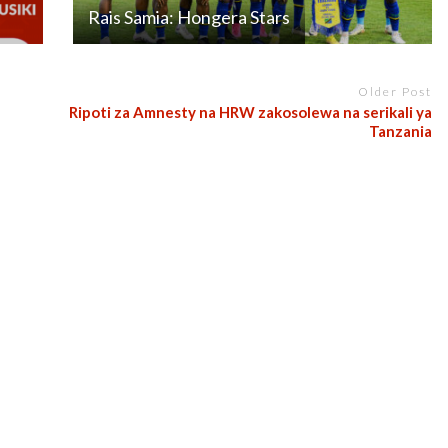
Rais Samia: Hongera Stars
Older Post
Ripoti za Amnesty na HRW zakosolewa na serikali ya
Tanzania