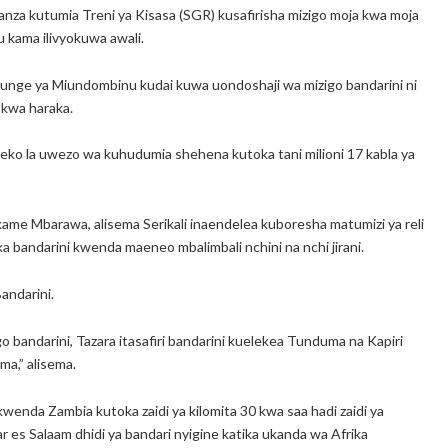
anza kutumia Treni ya Kisasa (SGR) kusafirisha mizigo moja kwa moja
u kama ilivyokuwa awali.
nge ya Miundombinu kudai kuwa uondoshaji wa mizigo bandarini ni
 kwa haraka.
ezeko la uwezo wa kuhudumia shehena kutoka tani milioni 17 kabla ya
ame Mbarawa, alisema Serikali inaendelea kuboresha matumizi ya reli
ka bandarini kwenda maeneo mbalimbali nchini na nchi jirani.
andarini.
bandarini, Tazara itasafiri bandarini kuelekea Tunduma na Kapiri
a,” alisema.
wenda Zambia kutoka zaidi ya kilomita 30 kwa saa hadi zaidi ya
r es Salaam dhidi ya bandari nyigine katika ukanda wa Afrika