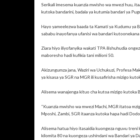
Serikali imesema kuanzia mwisho wa mwezi huu, ita
kutoka bandarini, badala ya kutumia bandari ya Pug
Hayo yameelezwa baada ta Kamati ya Kudumu ya Bu
sababu inayofanya ufanisi wa bandari kutoonekana
Ziara hiyo iliyofanyika wakati TPA ilishuhudia ong
maboresho hadi kufikia tani milioni 50.
Akizungumza jana, Waziri wa Uchukuzi, Profesa Mak
ya kisasa ya SGR na MGR ili kusafirisha mizigo kuto
Alisema wanajenga kituo cha kutoa mizigo kutoka B
“Kuanzia mwisho wa mwezi Machi, MGR itatoa mzigo 
Mposhi, Zambi, SGR itaanza kutoka hapa hadi Dodom
Alisema hatua hiyo itasaidia kuongeza nguvu treni k
kilomita 80 na kuongeza ushindani wa Bandari ya Da