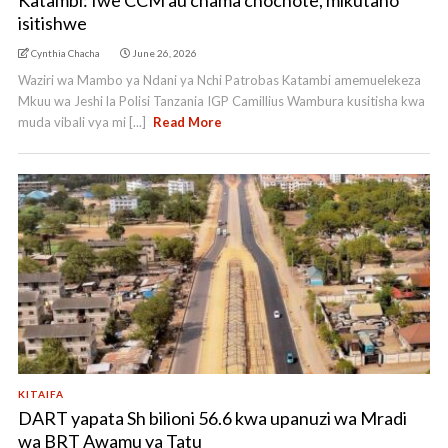
Katambi: Iwe CCM au chama chochote, mikutano
isitishwe
Cynthia Chacha
June 26, 2026
Waziri wa Mambo ya Ndani ya Nchi Patrobas Katambi amemuelekeza
Mkuu wa Jeshi la Polisi Tanzania IGP Camillius Wambura kusitisha kwa
muda vibali vya mi [...]
Read More
KITAIFA
DART yapata Sh bilioni 56.6 kwa upanuzi wa Mradi
wa BRT Awamu ya Tatu