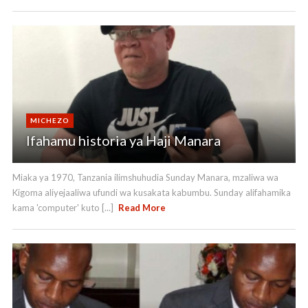
MICHEZO
Ifahamu historia ya Haji Manara
Miaka ya 1970, Tanzania ilimshuhudia Sunday Manara, mzaliwa wa
Kigoma aliyejaaliwa ufundi wa kusakata kabumbu. Sunday alifahamika
kama 'computer' kuto [...]
Read More