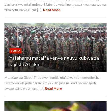
biashara kwa mtaji mdogo. Matendo yetu huongozwa kwa mawazo na
fikra zetu, hivyo kuanz [...]
Read More
ELIMU
Yafahamu mataifa yenye nguvu kubwa za
kijeshi Afrika
Mtandao wa Global Firepower kupitia utafiti wake umeorodhesha
uwezo wa kila jeshi barani Afrika kulingana na idadi ya wanajeshi,
uwezo wake wa angani, [...]
Read More