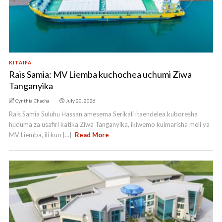
KITAIFA
Rais Samia: MV Liemba kuchochea uchumi Ziwa
Tanganyika
Cynthia Chacha
July 20, 2026
Rais Samia Suluhu Hassan amesema Serikali itaendelea kuboresha
huduma za usafiri katika Ziwa Tanganyika, ikiwemo kuimarisha meli ya
MV Liemba, ili kuo [...]
Read More