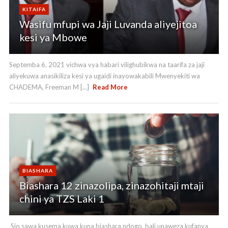
KITAIFA
Wasifu mfupi wa Jaji Luvanda aliyejitoa
kesi ya Mbowe
Septemba 6, 2021 vichwa vya habari vilighubikwa na taarifa za jaji
aliyekuwa anasikiliza kesi ya ugaidi inayowakabili Mwenyekiti wa
CHADEMA, Freeman M [...]
Read More
BIASHARA
Biashara 12 zinazolipa, zinazohitaji mtaji
chini ya TZS Laki 1
Sio sawa kusema kuwa kuna biashara ndogo, bali unaweza kufanya