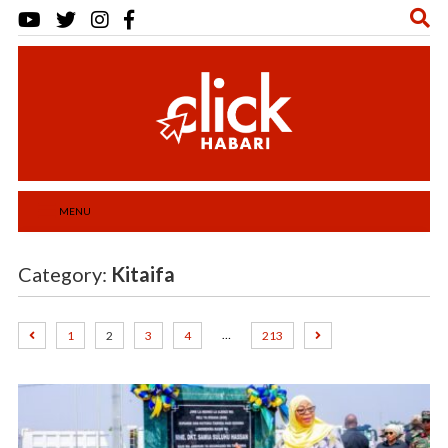
MENU
Category:
Kitaifa
…
1
2
3
4
213