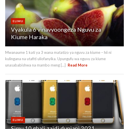
ELIMU
Vyakula 6 vinavyoongeza Nguvu za
Kiume Haraka
Mwanaume 1 kati ya 3 wana matatizo ya nguvu za kiume – hii ni
kulingana na utafiti uliofanyika. Upungufu wa nguvu za kiume
unasababishwa na mambo meng [...]
Read More
ELIMU
Simu 10 ghali zaidi duniani 2021