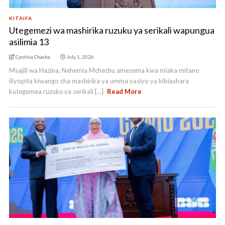
KITAIFA
Utegemezi wa mashirika ruzuku ya serikali wapungua
asilimia 13
Cynthia Chacha
July 1, 2026
Msajili wa Hazina, Nehemia Mchechu amesema kwa miaka mitano
iliyopita kiwango cha mashirika ya umma yasiyo ya kibiashara
kutegemea ruzuku ya serikali [...]
Read More