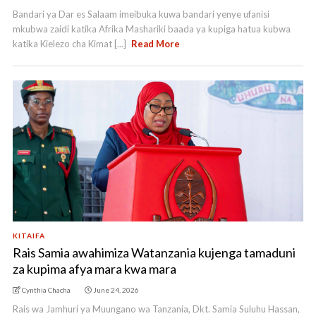
Bandari ya Dar es Salaam imeibuka kuwa bandari yenye ufanisi
mkubwa zaidi katika Afrika Mashariki baada ya kupiga hatua kubwa
katika Kielezo cha Kimat [...]
Read More
KITAIFA
Rais Samia awahimiza Watanzania kujenga tamaduni
za kupima afya mara kwa mara
Cynthia Chacha
June 24, 2026
Rais wa Jamhuri ya Muungano wa Tanzania, Dkt. Samia Suluhu Hassan,