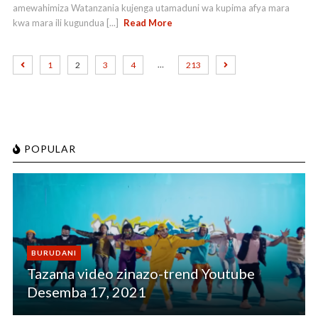
amewahimiza Watanzania kujenga utamaduni wa kupima afya mara
kwa mara ili kugundua [...]
Read More
…
1
2
3
4
213
POPULAR
BURUDANI
Tazama video zinazo-trend Youtube
Desemba 17, 2021