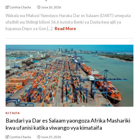
Cynthia Chacha
June 26, 2026
Wakala wa Mabasi Yaendayo Haraka Dar es Salaam (DART) umepata
ufadhili wa Shilingi bilioni 56.6 kutoka Benki ya Dunia kwa ajili ya
kupanua Depo ya Gon [...]
Read More
KITAIFA
Bandari ya Dar es Salaam yaongoza Afrika Mashariki
kwa ufanisi katika viwango vya kimataifa
Cynthia Chacha
June 25, 2026