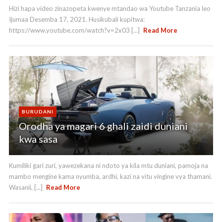
Hizi hapa video zinazopeta kwenye mtandao wa Youtube Tanzania leo
Ijumaa Desemba 17, 2021. Husikubali kupitwa:
https://www.youtube.com/watch?v=2x03 [...]
Read More
BURUDANI
Orodha ya magari 6 ghali zaidi duniani
kwa sasa
Kumiliki gari zuri, yawezekana ni ndoto ya kila mtu duniani, pamoja na
mambo mengine kama nyumba, ardhi, kazi na vitu vingine vya thamani.
Wasanii, [...]
Read More