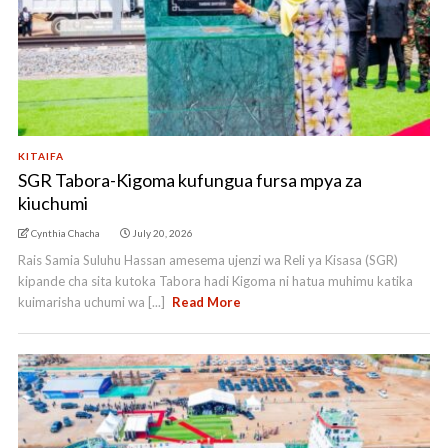
KITAIFA
SGR Tabora-Kigoma kufungua fursa mpya za
kiuchumi
Cynthia Chacha
July 20, 2026
Rais Samia Suluhu Hassan amesema ujenzi wa Reli ya Kisasa (SGR)
kipande cha sita kutoka Tabora hadi Kigoma ni hatua muhimu katika
kuimarisha uchumi wa [...]
Read More