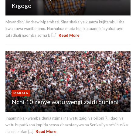
Kigogo
Mwandishi Andrew Mpambazi. Sina shaka ya kuanza kujitambulisha
kwa kuwa wanifahamu. Nachukua muda huu kukuandikia yafuatayo
tafadhali naomba soma b [...]
Read More
MAKALA
Nchi 10 zenye watu wengi zaidi duniani
Inaaminika kwamba dunia nzima ina watu zaidi ya bilioni 7. Idadi ya
watu hupatikana kupitia sensa zinazofanywa na Serikali ya nchi husika
au zinazofan [...]
Read More