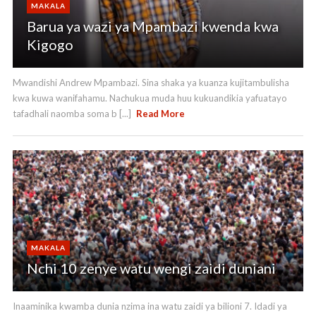
MAKALA
Barua ya wazi ya Mpambazi kwenda kwa
Kigogo
Mwandishi Andrew Mpambazi. Sina shaka ya kuanza kujitambulisha
kwa kuwa wanifahamu. Nachukua muda huu kukuandikia yafuatayo
tafadhali naomba soma b [...]
Read More
MAKALA
Nchi 10 zenye watu wengi zaidi duniani
Inaaminika kwamba dunia nzima ina watu zaidi ya bilioni 7. Idadi ya