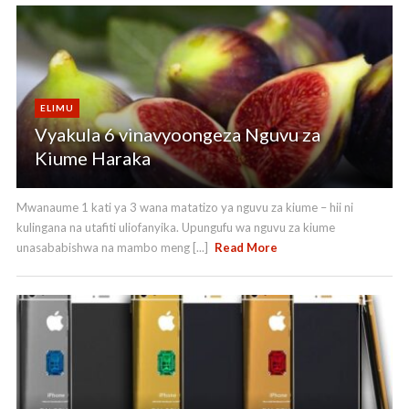
ELIMU
Vyakula 6 vinavyoongeza Nguvu za
Kiume Haraka
Mwanaume 1 kati ya 3 wana matatizo ya nguvu za kiume – hii ni
kulingana na utafiti uliofanyika. Upungufu wa nguvu za kiume
unasababishwa na mambo meng [...]
Read More