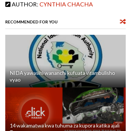
AUTHOR:
CYNTHIA CHACHA
o
p
k
p
RECOMMENDED FOR YOU
NIDA yawasihi wananchi kufuata vitambulisho
vyao
14 wakamatwa kwa tuhuma za kupora katika ajali