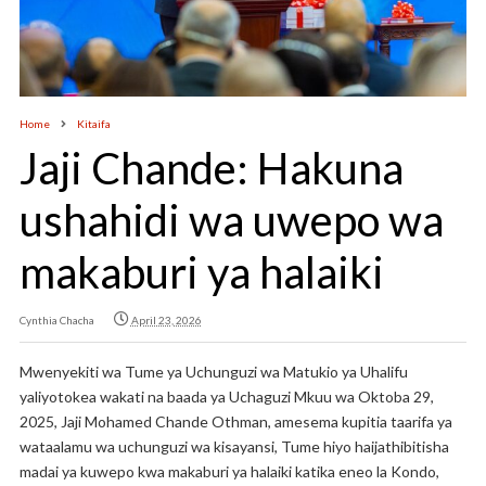
Home
Kitaifa
Jaji Chande: Hakuna
ushahidi wa uwepo wa
makaburi ya halaiki
Cynthia Chacha
April 23, 2026
Mwenyekiti wa Tume ya Uchunguzi wa Matukio ya Uhalifu
yaliyotokea wakati na baada ya Uchaguzi Mkuu wa Oktoba 29,
2025, Jaji Mohamed Chande Othman, amesema kupitia taarifa ya
wataalamu wa uchunguzi wa kisayansi, Tume hiyo haijathibitisha
madai ya kuwepo kwa makaburi ya halaiki katika eneo la Kondo,