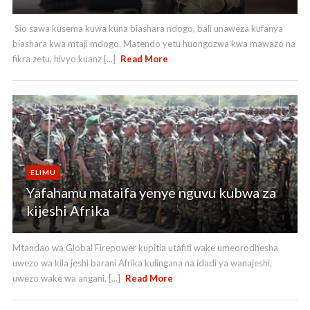
Sio sawa kusema kuwa kuna biashara ndogo, bali unaweza kufanya
biashara kwa mtaji mdogo. Matendo yetu huongozwa kwa mawazo na
fikra zetu, hivyo kuanz [...]
Read More
ELIMU
Yafahamu mataifa yenye nguvu kubwa za
kijeshi Afrika
Mtandao wa Global Firepower kupitia utafiti wake umeorodhesha
uwezo wa kila jeshi barani Afrika kulingana na idadi ya wanajeshi,
uwezo wake wa angani, [...]
Read More