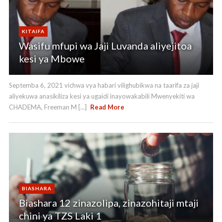
KITAIFA
Wasifu mfupi wa Jaji Luvanda aliyejitoa
kesi ya Mbowe
Septemba 6, 2021 vichwa vya habari vilighubikwa na taarifa za jaji
aliyekuwa anasikiliza kesi ya ugaidi inayowakabili Mwenyekiti wa
CHADEMA, Freeman M [...]
Read More
BIASHARA
Biashara 12 zinazolipa, zinazohitaji mtaji
chini ya TZS Laki 1