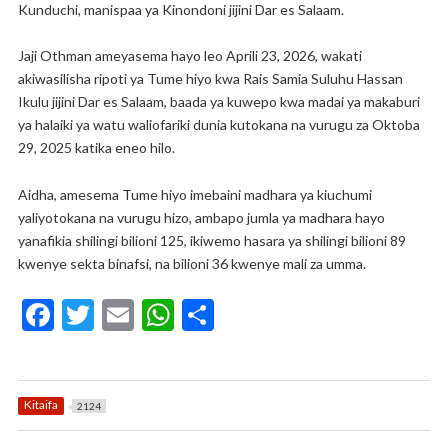
Kunduchi, manispaa ya Kinondoni jijini Dar es Salaam.
Jaji Othman ameyasema hayo leo Aprili 23, 2026, wakati
akiwasilisha ripoti ya Tume hiyo kwa Rais Samia Suluhu Hassan
Ikulu jijini Dar es Salaam, baada ya kuwepo kwa madai ya makaburi
ya halaiki ya watu waliofariki dunia kutokana na vurugu za Oktoba
29, 2025 katika eneo hilo.
Aidha, amesema Tume hiyo imebaini madhara ya kiuchumi
yaliyotokana na vurugu hizo, ambapo jumla ya madhara hayo
yanafikia shilingi bilioni 125, ikiwemo hasara ya shilingi bilioni 89
kwenye sekta binafsi, na bilioni 36 kwenye mali za umma.
F
T
E
W
S
ac
w
m
h
h
e
itt
ai
at
ar
b
er
l
s
e
Kitaifa
2124
o
A