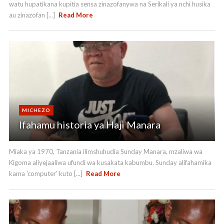
watu hupatikana kupitia sensa zinazofanywa na Serikali ya nchi husika
au zinazofan [...]
Read More
MICHEZO
Ifahamu historia ya Haji Manara
Miaka ya 1970, Tanzania ilimshuhudia Sunday Manara, mzaliwa wa
Kigoma aliyejaaliwa ufundi wa kusakata kabumbu. Sunday alifahamika
kama 'computer' kuto [...]
Read More