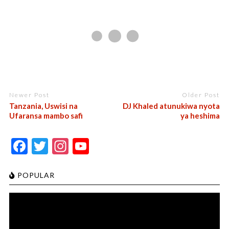
Newer Post
Older Post
Tanzania, Uswisi na
DJ Khaled atunukiwa nyota
Ufaransa mambo safi
ya heshima
F
T
In
Y
ac
w
st
o
e
itt
a
u
POPULAR
b
er
gr
T
o
a
u
o
m
b