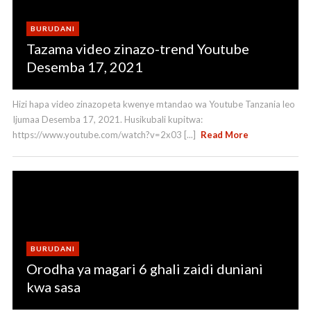
k
e
BURUDANI
C
Tazama video zinazo-trend Youtube
h
Desemba 17, 2021
a
n
Hizi hapa video zinazopeta kwenye mtandao wa Youtube Tanzania leo
Ijumaa Desemba 17, 2021. Husikubali kupitwa:
n
https://www.youtube.com/watch?v=2x03 [...]
Read More
el
BURUDANI
Orodha ya magari 6 ghali zaidi duniani
kwa sasa