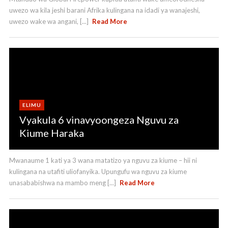
uwezo wa kila jeshi barani Afrika kulingana na idadi ya wanajeshi,
uwezo wake wa angani, [...]
Read More
ELIMU
Vyakula 6 vinavyoongeza Nguvu za
Kiume Haraka
Mwanaume 1 kati ya 3 wana matatizo ya nguvu za kiume – hii ni
kulingana na utafiti uliofanyika. Upungufu wa nguvu za kiume
unasababishwa na mambo meng [...]
Read More