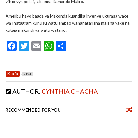
vituo vya polisi ,” alisema Kamanda Muliro.
Amejibu hayo baada ya Makonda kuandika kwenye ukurasa wake
wa Instagram kuhusu watu ambao wanahatarisha maisha yake na
kutaja makundi ya watu watano.
F
T
E
W
S
ac
w
m
h
h
e
itt
ai
at
ar
b
er
l
s
e
Kitaifa
2124
o
A
AUTHOR:
CYNTHIA CHACHA
o
p
k
p
RECOMMENDED FOR YOU