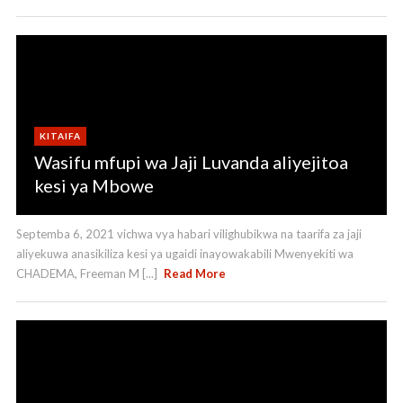
KITAIFA
Wasifu mfupi wa Jaji Luvanda aliyejitoa
kesi ya Mbowe
Septemba 6, 2021 vichwa vya habari vilighubikwa na taarifa za jaji
aliyekuwa anasikiliza kesi ya ugaidi inayowakabili Mwenyekiti wa
CHADEMA, Freeman M [...]
Read More