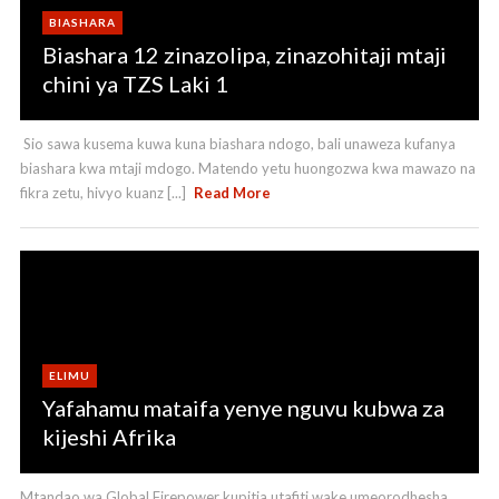
BIASHARA
Biashara 12 zinazolipa, zinazohitaji mtaji
chini ya TZS Laki 1
Sio sawa kusema kuwa kuna biashara ndogo, bali unaweza kufanya
biashara kwa mtaji mdogo. Matendo yetu huongozwa kwa mawazo na
fikra zetu, hivyo kuanz [...]
Read More
ELIMU
Yafahamu mataifa yenye nguvu kubwa za
kijeshi Afrika
Mtandao wa Global Firepower kupitia utafiti wake umeorodhesha