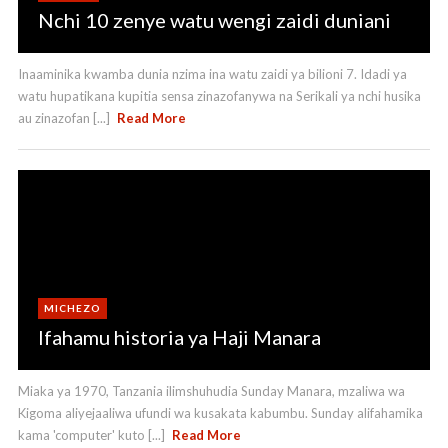
Nchi 10 zenye watu wengi zaidi duniani
Inaaminika kwamba dunia nzima ina watu zaidi ya bilioni 7. Idadi ya
watu hupatikana kupitia sensa zinazofanywa na Serikali ya nchi husika
au zinazofan [...]
Read More
MICHEZO
Ifahamu historia ya Haji Manara
Miaka ya 1970, Tanzania ilimshuhudia Sunday Manara, mzaliwa wa
Kigoma aliyejaaliwa ufundi wa kusakata kabumbu. Sunday alifahamika
kama 'computer' kuto [...]
Read More