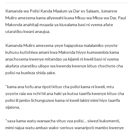
Kamanda wa Polisi Kanda Maalum ya Dar es Salaam, Jumanne
Muliro amesema kama aliyewahi kuwa Mkuu wa Mkoa wa Dar, Paul
Makonda anahitaji msaada ya kiusalama basi ni vyema afate
utaratibu kwani anaujua.
Kamanda Muliro amesema yeye hajapokea malalamiko yoyote
kuhusu kutishiwa amani kwa Makonda hivyo kumwambia kama
anachosema kwenye mitandao ya kijamii ni kweli basi ni vyema
akafata utaratibu uliopo wa kwenda kwenye kituo chochote cha
polisi na kueleza shida zake.
“kama ana hofu ana ripoti kituo cha polisi kama ni kweli, mtu
yoyote raia wa nchi hii ana haki ya kutoa taarifa kwenye kituo cha
polisi ili jambo lichunguzwe kama ni kweli lakini mimi hiyo taarifa
sijaiona,
“sasa kama watu wanaacha vituo vya polisi… siwezi kukomenti,
mimi najua watu ambao wako-serious wanaripoti mambo kwenye