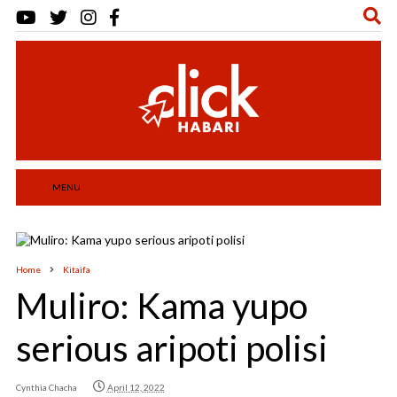
MENU
Home
Kitaifa
Muliro: Kama yupo
serious aripoti polisi
Cynthia Chacha
April 12, 2022