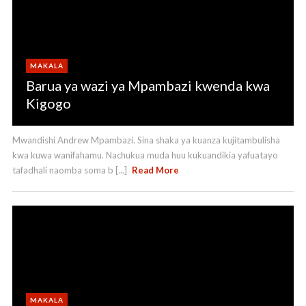
MAKALA
Barua ya wazi ya Mpambazi kwenda kwa
Kigogo
Mwandishi Andrew Mpambazi. Sina shaka ya kuanza kujitambulisha
kwa kuwa wanifahamu. Nachukua muda huu kukuandikia yafuatayo
tafadhali naomba soma b [...]
Read More
MAKALA