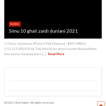
ELIMU
Simu 10 ghali zaidi duniani 2021
1. Falcon Supernova iPhone 6 Pink Diamond - $48.5 Milioni
(111,312,000,929.46 Tsh) Simu hii ina almasi ya pink iliyopachikwa
kwa nyuma. Kampuni inayo [...]
Read More
© 2021 Click Habari. All rights reserved.