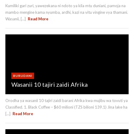
Kumiliki gari zuri, yawezekana ni ndoto ya kila mtu duniani, pamoja na
mambo mengine kama nyumba, ardhi, kazi na vitu vingine vya thamani.
Wasanii, [...]
Read More
BURUDANI
Wasanii 10 tajiri zaidi Afrika
Orodha ya wasanii 10 tajiri zaidi barani Afrika kwa mujibu wa tovuti ya
Classified. 1. Black Coffee – $60 milioni (TZS bilioni 139.1) Jina lake ha
[...]
Read More