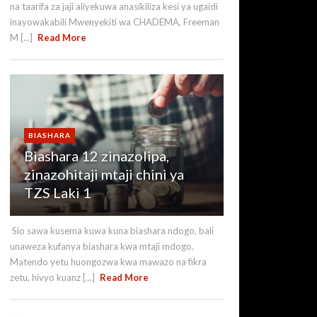
na taarifa za jaji aliyekuwa anasikiliza kesi ya ugaidi
inayowakabili Mwenyekiti wa CHADEMA, Freeman
M [...]
Read More
BIASHARA
Biashara 12 zinazolipa,
zinazohitaji mtaji chini ya
TZS Laki 1
Sio sawa kusema kuwa kuna biashara ndogo, bali
unaweza kufanya biashara kwa mtaji mdogo.
Matendo yetu huongozwa kwa mawazo na fikra
zetu, hivyo kuanz [...]
Read More