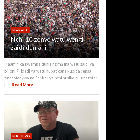
MAKALA
Nchi 10 zenye watu wengi
zaidi duniani
Inaaminika kwamba dunia nzima ina watu zaidi ya
bilioni 7. Idadi ya watu hupatikana kupitia sensa
zinazofanywa na Serikali ya nchi husika au zinazofan
[...]
Read More
MICHEZO