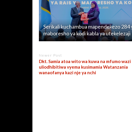
Serikali kuchambua mapendekezo 284 
maboresho ya kodi kabla ya utekelezaji
Newer Post
Dkt. Samia atoa wito wa kuwa na mfumo wazi
uliodhibitiwa vyema kusimamia Watanzania
wanaofanya kazi nje ya nchi