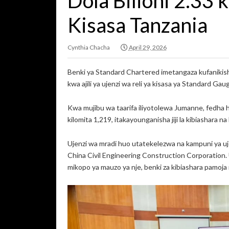
Dola Bilioni 2.33 
Kisasa Tanzania
Cynthia Chacha
April 29, 2026
Benki ya Standard Chartered imetangaza kufanikish
kwa ajili ya ujenzi wa reli ya kisasa ya Standard Ga
Kwa mujibu wa taarifa iliyotolewa Jumanne, fedha h
kilomita 1,219, itakayounganisha jiji la kibiashara na
Ujenzi wa mradi huo utatekelezwa na kampuni ya uj
China Civil Engineering Construction Corporation.
mikopo ya mauzo ya nje, benki za kibiashara pamoja 