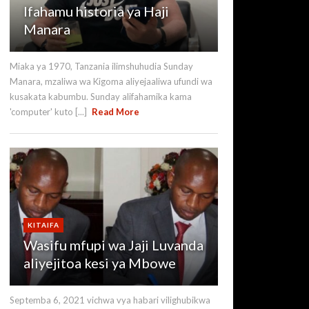
Ifahamu historia ya Haji
Manara
Miaka ya 1970, Tanzania ilimshuhudia Sunday
Manara, mzaliwa wa Kigoma aliyejaaliwa ufundi wa
kusakata kabumbu. Sunday alifahamika kama
'computer' kuto [...]
Read More
KITAIFA
Wasifu mfupi wa Jaji Luvanda
aliyejitoa kesi ya Mbowe
Septemba 6, 2021 vichwa vya habari vilighubikwa