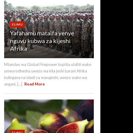
ELIMU
Yafahamu mataifa yenye
nguvu kubwa za kijeshi
Afrika
Mtandao wa Global Firepower kupitia utafiti wake
umeorodhesha uwezo wa kila jeshi barani Afrika
kulingana na idadi ya wanajeshi, uwezo wake wa
angani, [...]
Read More
ELIMU