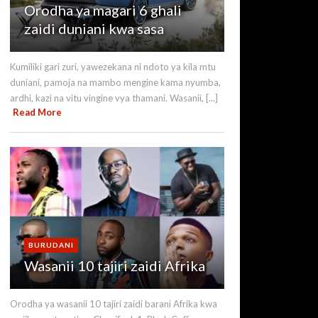
Orodha ya magari 6 ghali
zaidi duniani kwa sasa
Kumiliki gari zuri, yawezekana ni ndoto ya kila mtu
duniani, pamoja na mambo mengine kama nyumba,
ardhi, kazi na vitu vingine vya thamani. Wasanii, [...]
Read More
BURUDANI
Wasanii 10 tajiri zaidi Afrika
Orodha ya wasanii 10 tajiri zaidi barani Afrika kwa