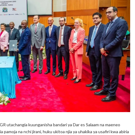
GR utachangia kuunganisha bandari ya Dar es Salaam na maeneo
amoja na nchi jirani, huku ukitoa njia ya uhakika ya usafiri kwa abiria