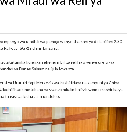
kwa Mradi wa Reli ya
a mpango wa ufadhili wa pamoja wenye thamani ya dola bilioni 2.33
uge Railway (SGR) nchini Tanzania.
izo zitatumika kujenga sehemu mbili za reli hiyo yenye urefu wa
 bandari ya Dar es Salaam na jiji la Mwanza.
enzi ya Uturuki Yapi Merkezi kwa kushirikiana na kampuni ya China
 Ufadhili huo umetokana na vyanzo mbalimbali vikiwemo mashirika ya
na taasisi za fedha za maendeleo.