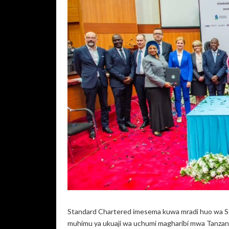
Standard Chartered imesema kuwa mradi huo wa S
muhimu ya ukuaji wa uchumi magharibi mwa Tanzania p