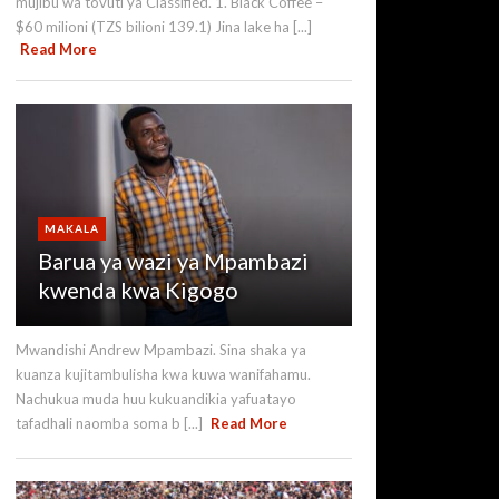
mujibu wa tovuti ya Classified. 1. Black Coffee –
$60 milioni (TZS bilioni 139.1) Jina lake ha [...]
Read More
MAKALA
Barua ya wazi ya Mpambazi
kwenda kwa Kigogo
Mwandishi Andrew Mpambazi. Sina shaka ya
kuanza kujitambulisha kwa kuwa wanifahamu.
Nachukua muda huu kukuandikia yafuatayo
tafadhali naomba soma b [...]
Read More