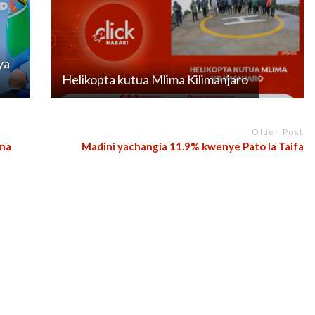
ya
Helikopta kutua Mlima Kilimanjaro
Older Post
 na
Madini yachangia 11.9% kwenye Pato la Taifa