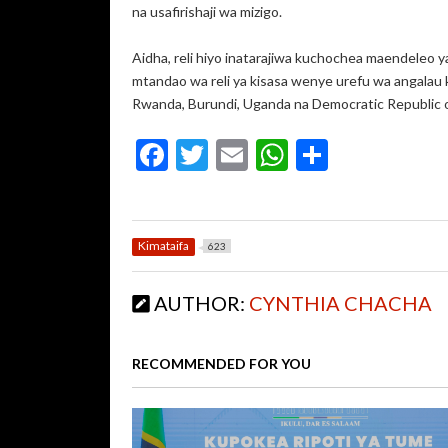
na usafirishaji wa mizigo.
Aidha, reli hiyo inatarajiwa kuchochea maendeleo y
mtandao wa reli ya kisasa wenye urefu wa angalau ki
Rwanda, Burundi, Uganda na Democratic Republic 
F
T
E
W
S
ac
w
m
h
h
e
itt
ai
at
ar
b
er
l
s
e
Kimataifa
623
o
A
AUTHOR:
CYNTHIA CHACHA
o
p
k
p
RECOMMENDED FOR YOU