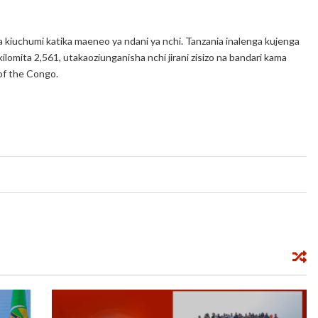
a kiuchumi katika maeneo ya ndani ya nchi. Tanzania inalenga kujenga
lomita 2,561, utakaoziunganisha nchi jirani zisizo na bandari kama
of the Congo.