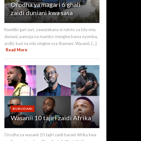
Orodha ya magari 6 ghali
zaidi duniani kwa sasa
Kumiliki gari zuri, yawezekana ni ndoto ya kila mtu
duniani, pamoja na mambo mengine kama nyumba,
ardhi, kazi na vitu vingine vya thamani. Wasanii, [...]
Read More
BURUDANI
Wasanii 10 tajiri zaidi Afrika
Orodha ya wasanii 10 tajiri zaidi barani Afrika kwa