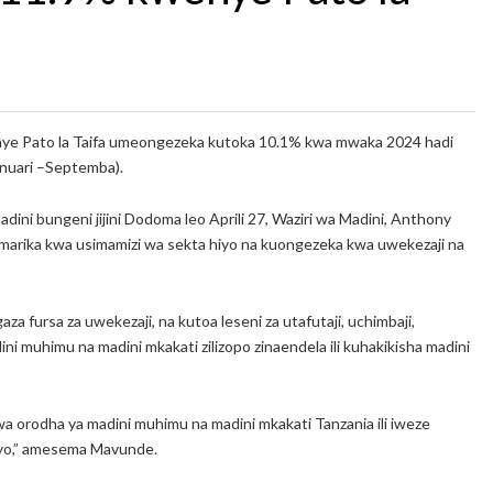
nye Pato la Taifa umeongezeka kutoka 10.1% kwa mwaka 2024 hadi
anuari –Septemba).
dini bungeni jijini Dodoma leo Aprili 27, Waziri wa Madini, Anthony
arika kwa usimamizi wa sekta hiyo na kuongezeka kwa uwekezaji na
za fursa za uwekezaji, na kutoa leseni za utafutaji, uchimbaji,
dini muhimu na madini mkakati zilizopo zinaendela ili kuhakikisha madini
hwa orodha ya madini muhimu na madini mkakati Tanzania ili iweze
hayo,” amesema Mavunde.