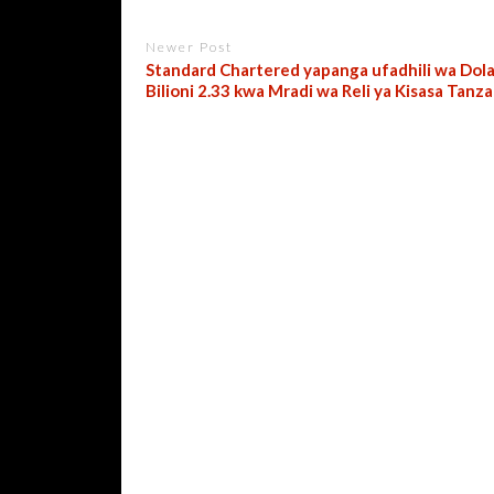
Newer Post
Standard Chartered yapanga ufadhili wa Dol
Bilioni 2.33 kwa Mradi wa Reli ya Kisasa Tanza