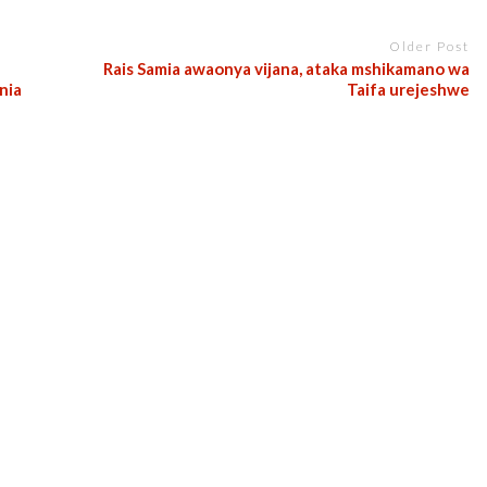
Older Post
a
Rais Samia awaonya vijana, ataka mshikamano wa
nia
Taifa urejeshwe