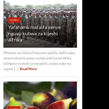
ELIMU
Yafahamu mataifa yenye
nguvu kubwa za kijeshi
Afrika
Mtandao wa Global Firepower kupitia utafiti wake
umeorodhesha uwezo wa kila jeshi barani Afrika
kulingana na idadi ya wanajeshi, uwezo wake wa
angani, [...]
Read More
ELIMU