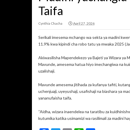
Taifa
Cynthia Chacha
April 27, 2026
Serikali imesema mchango wa sekta ya madini kwe
11.9% kwa kipindi cha robo tatu ya mwaka 2025 (J
Akiwasilisha Mapendekezo ya Bajeti ya Wizara ya Ma
Mavunde, amesema hatua hiyo imechangiwa na kuim
uzalishaji.
Mavunde amesema jitihada za kufanya tafiti, kutanga
uchenjuaji, uyeyushaji, usafishaji na biashara ya ma
yananufaisha taifa.
“Aidha, wizara inaendelea na taratibu za kuidhinis
kutumika katika usimamizi wa rasilimali za madini 