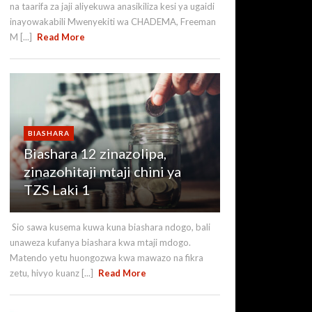
na taarifa za jaji aliyekuwa anasikiliza kesi ya ugaidi
inayowakabili Mwenyekiti wa CHADEMA, Freeman
M [...]
Read More
BIASHARA
Biashara 12 zinazolipa,
zinazohitaji mtaji chini ya
TZS Laki 1
Sio sawa kusema kuwa kuna biashara ndogo, bali
unaweza kufanya biashara kwa mtaji mdogo.
Matendo yetu huongozwa kwa mawazo na fikra
zetu, hivyo kuanz [...]
Read More