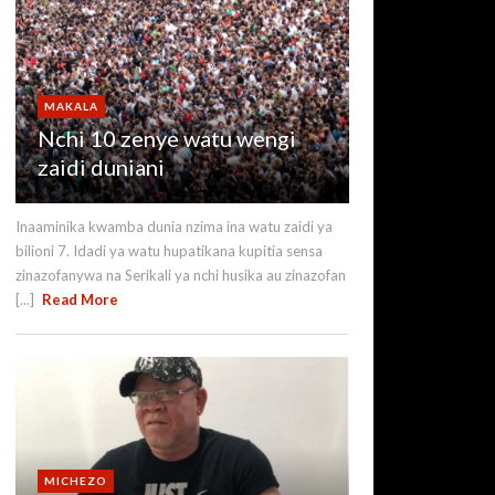
MAKALA
Nchi 10 zenye watu wengi
zaidi duniani
Inaaminika kwamba dunia nzima ina watu zaidi ya
bilioni 7. Idadi ya watu hupatikana kupitia sensa
zinazofanywa na Serikali ya nchi husika au zinazofan
[...]
Read More
MICHEZO