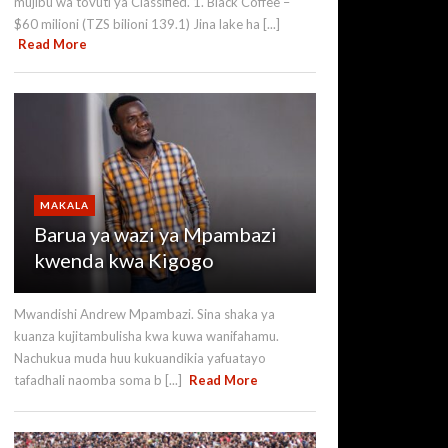
mujibu wa tovuti ya Classified. 1. Black Coffee –
$60 milioni (TZS bilioni 139.1) Jina lake ha [...]
Read More
MAKALA
Barua ya wazi ya Mpambazi
kwenda kwa Kigogo
Mwandishi Andrew Mpambazi. Sina shaka ya
kuanza kujitambulisha kwa kuwa wanifahamu.
Nachukua muda huu kukuandikia yafuatayo
tafadhali naomba soma b [...]
Read More