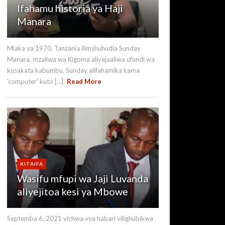
Ifahamu historia ya Haji
Manara
Miaka ya 1970, Tanzania ilimshuhudia Sunday
Manara, mzaliwa wa Kigoma aliyejaaliwa ufundi wa
kusakata kabumbu. Sunday alifahamika kama
'computer' kuto [...]
Read More
KITAIFA
Wasifu mfupi wa Jaji Luvanda
aliyejitoa kesi ya Mbowe
Septemba 6, 2021 vichwa vya habari vilighubikwa