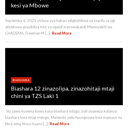
kesi ya Mbowe
Septemba 6, 2021 vichwa vya habari vilighubikwa na taarifa za jaji
aliyekuwa anasikiliza kesi ya ugaidi inayowakabili Mwenyekiti wa
CHADEMA, Freeman M [...]
Read More
BIASHARA
Biashara 12 zinazolipa, zinazohitaji mtaji
chini ya TZS Laki 1
Sio sawa kusema kuwa kuna biashara ndogo, bali unaweza kufanya
biashara kwa mtaji mdogo. Matendo yetu huongozwa kwa mawazo na
fikra zetu, hivyo kuanz [...]
Read More