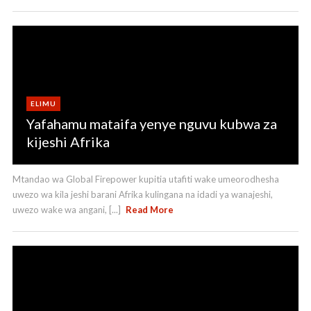
ELIMU
Yafahamu mataifa yenye nguvu kubwa za
kijeshi Afrika
Mtandao wa Global Firepower kupitia utafiti wake umeorodhesha
uwezo wa kila jeshi barani Afrika kulingana na idadi ya wanajeshi,
uwezo wake wa angani, [...]
Read More