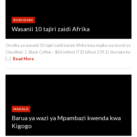
BURUDANI
Wasanii 10 tajiri zaidi Afrika
Orodha ya wasanii 10 tajiri zaidi barani Afrika kwa mujibu wa tovuti ya
Classified. 1. Black Coffee – $60 milioni (TZS bilioni 139.1) Jina lake ha
[...]
Read More
MAKALA
Barua ya wazi ya Mpambazi kwenda kwa
Kigogo