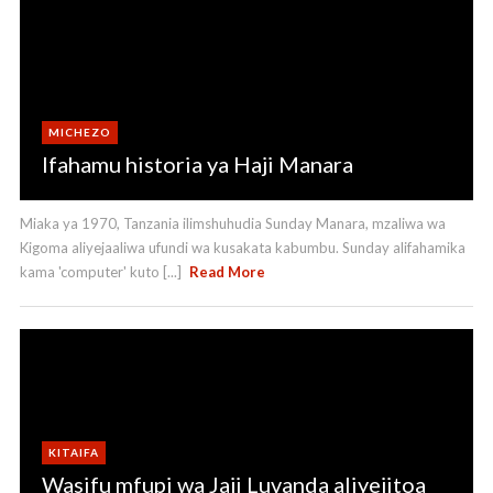
MICHEZO
Ifahamu historia ya Haji Manara
Miaka ya 1970, Tanzania ilimshuhudia Sunday Manara, mzaliwa wa
Kigoma aliyejaaliwa ufundi wa kusakata kabumbu. Sunday alifahamika
kama 'computer' kuto [...]
Read More
KITAIFA
Wasifu mfupi wa Jaji Luvanda aliyejitoa