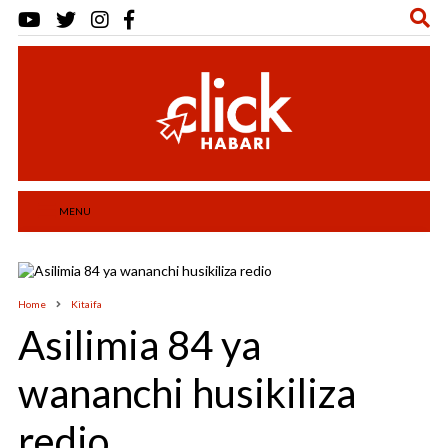
MENU
Home
Kitaifa
Asilimia 84 ya
wananchi husikiliza
redio