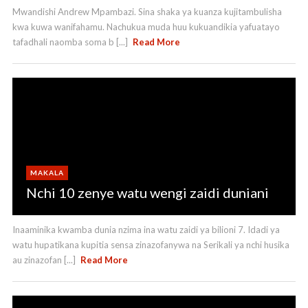
Mwandishi Andrew Mpambazi. Sina shaka ya kuanza kujitambulisha
kwa kuwa wanifahamu. Nachukua muda huu kukuandikia yafuatayo
tafadhali naomba soma b [...]
Read More
MAKALA
Nchi 10 zenye watu wengi zaidi duniani
Inaaminika kwamba dunia nzima ina watu zaidi ya bilioni 7. Idadi ya
watu hupatikana kupitia sensa zinazofanywa na Serikali ya nchi husika
au zinazofan [...]
Read More