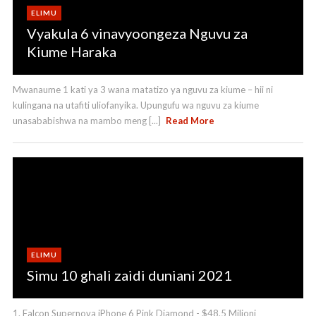
ELIMU
Vyakula 6 vinavyoongeza Nguvu za
Kiume Haraka
Mwanaume 1 kati ya 3 wana matatizo ya nguvu za kiume – hii ni
kulingana na utafiti uliofanyika. Upungufu wa nguvu za kiume
unasababishwa na mambo meng [...]
Read More
ELIMU
Simu 10 ghali zaidi duniani 2021
1. Falcon Supernova iPhone 6 Pink Diamond - $48.5 Milioni