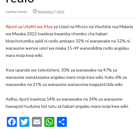
Cynthia Chacha
November 7, 2023
Ripoti ya Utafiti wa Afya
ya Uzazi na Mtoto na Viashiria vya Malaria
wa Mwaka 2022 inaeleza kwamba chombo cha habari
kinachotumika zaidi ni redio ambapo 32% ni wanawake na 52% ni
wanaume wenye umri wa miaka 15-49 wanasikiliza redio angalau
mara moja kwa wiki.
Kwa upande wa televisheni, 30% ya wanawake na 47% ya
wanaume wanatazama angalau mara moja kwa wiki, huku 6% ya
wanawake na 21% ya wanaume wanasoma magazeti kila wiki.
Aidha, ripoti inaeleza 54% ya wanawake na 34% ya wanaume
hawapati huduma hizi tatu za habari angalau mara moja kwa wiki.
F
T
E
W
S
ac
w
m
h
h