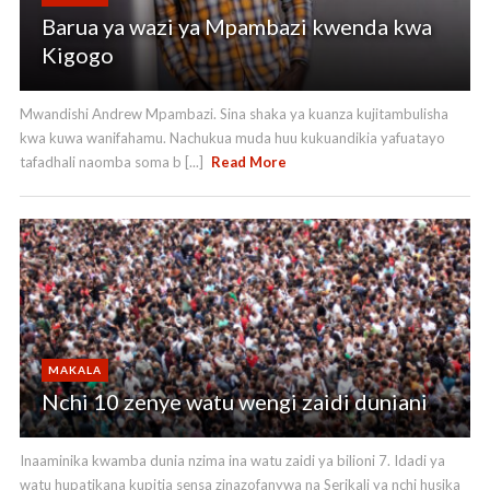
Barua ya wazi ya Mpambazi kwenda kwa
Kigogo
Mwandishi Andrew Mpambazi. Sina shaka ya kuanza kujitambulisha
kwa kuwa wanifahamu. Nachukua muda huu kukuandikia yafuatayo
tafadhali naomba soma b [...]
Read More
MAKALA
Nchi 10 zenye watu wengi zaidi duniani
Inaaminika kwamba dunia nzima ina watu zaidi ya bilioni 7. Idadi ya
watu hupatikana kupitia sensa zinazofanywa na Serikali ya nchi husika