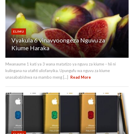
ELIMU
Vyakula 6 vinavyoongeza Nguvu za
Kiume Haraka
Mwanaume 1 kati ya 3 wana matatizo ya nguvu za kiume – hii ni
kulingana na utafiti uliofanyika. Upungufu wa nguvu za kiume
unasababishwa na mambo meng [...]
Read More