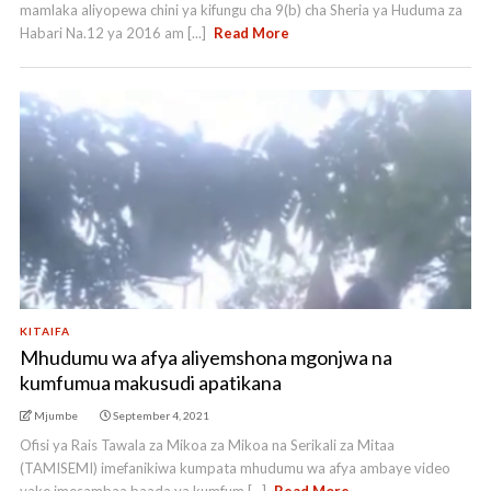
mamlaka aliyopewa chini ya kifungu cha 9(b) cha Sheria ya Huduma za
Habari Na.12 ya 2016 am [...]
Read More
KITAIFA
Mhudumu wa afya aliyemshona mgonjwa na
kumfumua makusudi apatikana
Mjumbe
September 4, 2021
Ofisi ya Rais Tawala za Mikoa za Mikoa na Serikali za Mitaa
(TAMISEMI) imefanikiwa kumpata mhudumu wa afya ambaye video