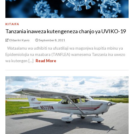
KITAIFA
Tanzania inaweza kutengeneza chanjo ya UVIKO-19
Elibariki Kyaro
September 8, 2021
Wataalamu wa udhibiti na ufuatiliaji wa magonjwa kupitia mbinu ya
Epidemiolojia na maabara (TANFLEA) wamesema Tanzania ina uwezo
wa kutengen [...]
Read More