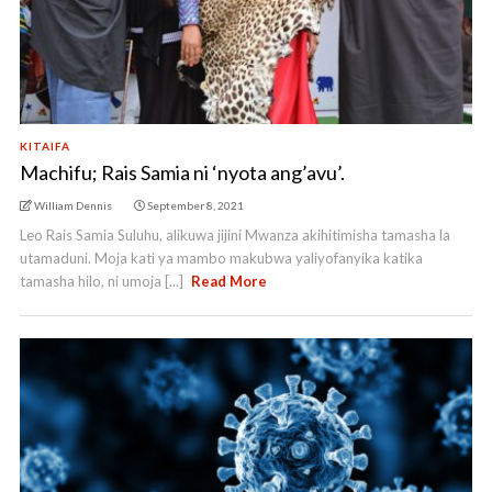
KITAIFA
Machifu; Rais Samia ni ‘nyota ang’avu’.
William Dennis
September 8, 2021
Leo Rais Samia Suluhu, alikuwa jijini Mwanza akihitimisha tamasha la
utamaduni. Moja kati ya mambo makubwa yaliyofanyika katika
tamasha hilo, ni umoja [...]
Read More