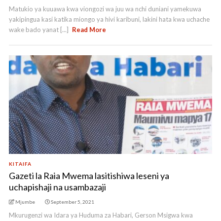
Matukio ya kuuawa kwa viongozi wa juu wa nchi duniani yamekuwa
yakipingua kasi katika miongo ya hivi karibuni, lakini hata kwa uchache
wake bado yanat [...]
Read More
KITAIFA
Gazeti la Raia Mwema lasitishiwa leseni ya
uchapishaji na usambazaji
Mjumbe
September 5, 2021
Mkurugenzi wa Idara ya Huduma za Habari, Gerson Msigwa kwa