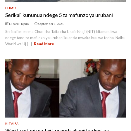
ELIMU
Serikali kununua ndege 5 za mafunzo ya urubani
Elibariki Kyaro
September 8, 2021
Serikali imesema Chuo cha Taifa cha Usafirishaji (NIT) kitanunuliwa
ndege tano za mafunzo ya urubani kuanzia mwaka huu wa fedha. Naibu
Waziri wa Uj [...]
Read More
KITAIFA
Wasifu mfupi wa Jaji Luvanda aliyejitoa kesi ya