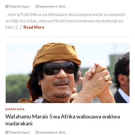
Elibariki Kyaro
September 6, 2021
Jeshi la Polisi Mkoa wa Kilimanjaro linachunguza madai ya wananchi
wa Kijiji cha Uchau, wilayani Moshi kuwa kumekuwa na ukiukwaji wa
haki z [...]
Read More
KIMATAIFA
Wafahamu Marais 5 wa Afrika waliouawa wakiwa
madarakani
Elibariki Kyaro
September 6, 2021