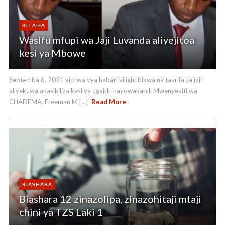
KITAIFA
Wasifu mfupi wa Jaji Luvanda aliyejitoa
kesi ya Mbowe
Septemba 6, 2021 vichwa vya habari vilighubikwa na taarifa za jaji
aliyekuwa anasikiliza kesi ya ugaidi inayowakabili Mwenyekiti wa
CHADEMA, Freeman M [...]
Read More
BIASHARA
Biashara 12 zinazolipa, zinazohitaji mtaji
chini ya TZS Laki 1