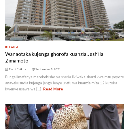
KITAIFA
Wanaotaka kujenga ghorofa kuanzia Jeshi la
Zimamoto
Thani Chikira
September 8, 2021
Bunge limefanya marekebisho ya sheria likiweka sharti kwa mtu yeyote
anayekusudia kujenga jengo lenye urefu wa kuanzia mita 12 kutoka
kwenye usawa wa [...]
Read More