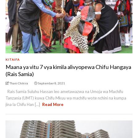
KITAIFA
Maana ya vitu 7 vya kimila alivyopewa Chifu Hangaya
(Rais Samia)
Thani Chikira
September 8, 2021
Rais Samia Suluhu Hassan leo ametawazwa na Umoja wa Machifu
Tanzania (UMT) kuwa Chifu Mkuu wa machifu wote nchini na kumpa
jina la Chifu Han [...]
Read More