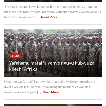
Sio sawa kusema kuwa kuna biashara ndogo, bali unaweza kufanya
biashara kwa mtaji mdogo. Matendo yetu huongozwa kwa mawazo na
fikra zetu, hivyo kuanz [...]
Read More
ELIMU
Yafahamu mataifa yenye nguvu kubwa za
kijeshi Afrika
Mtandao wa Global Firepower kupitia utafiti wake umeorodhesha
uwezo wa kila jeshi barani Afrika kulingana na idadi ya wanajeshi,
uwezo wake wa angani, [...]
Read More