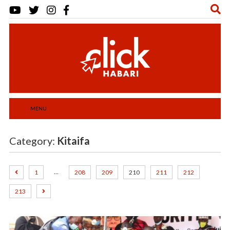
MENU
Category:
Kitaifa
…
1
208
209
210
211
212
213