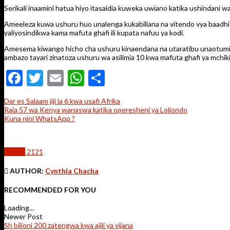
Serikali inaamini hatua hiyo itasaidia kuweka uwiano katika ushindani w
Ameeleza kuwa ushuru huo unalenga kukabiliana na vitendo vya baadhi 
yaliyosindikwa kama mafuta ghafi ili kupata nafuu ya kodi.
Amesema kiwango hicho cha ushuru kinaendana na utaratibu unaotumiw
ambazo tayari zinatoza ushuru wa asilimia 10 kwa mafuta ghafi ya mchik
Facebook
Twitter
Email
WhatsApp
Share
Dar es Salaam jiji la 6 kwa usafi Afrika
Raia 57 wa Kenya wanaswa katika operesheni ya Loliondo
Kuna nini WhatsApp ?
Kitaifa
2121
AUTHOR:
Cynthia Chacha
RECOMMENDED FOR YOU
Loading...
Newer Post
Sh bilioni 200 zatengwa kwa ajili ya vijana