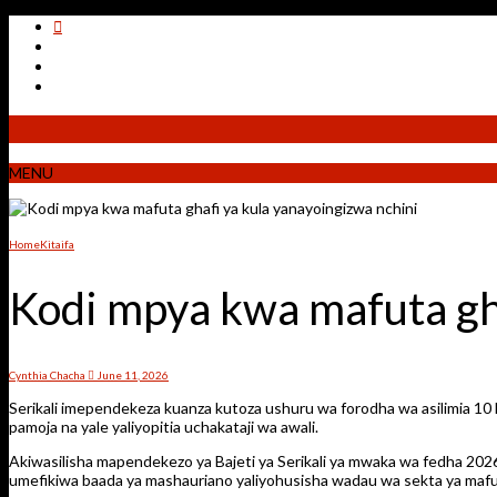
MENU
Home
Kitaifa
Kodi mpya kwa mafuta gha
Cynthia Chacha
June 11, 2026
Serikali imependekeza kuanza kutoza ushuru wa forodha wa asilimia 10 k
pamoja na yale yaliyopitia uchakataji wa awali.
Akiwasilisha mapendekezo ya Bajeti ya Serikali ya mwaka wa fedha 2
umefikiwa baada ya mashauriano yaliyohusisha wadau wa sekta ya mafuta