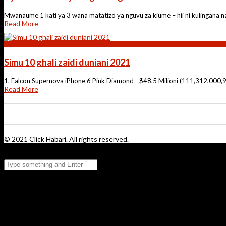
Mwanaume 1 kati ya 3 wana matatizo ya nguvu za kiume – hii ni kulingana n
Read More
Elimu
Simu 10 ghali zaidi duniani 2021
1. Falcon Supernova iPhone 6 Pink Diamond - $48.5 Milioni (111,312,000,929
Read More
© 2021 Click Habari. All rights reserved.
Type something and Enter