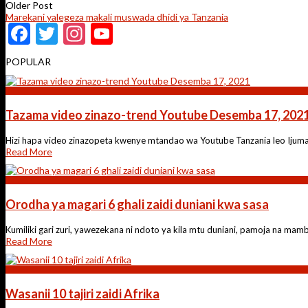
Older Post
Marekani yalegeza makali muswada dhidi ya Tanzania
Facebook
Twitter
Instagram
YouTube
Channel
POPULAR
Burudani
Tazama video zinazo-trend Youtube Desemba 17, 202
Hizi hapa video zinazopeta kwenye mtandao wa Youtube Tanzania leo Ijum
Read More
Burudani
Orodha ya magari 6 ghali zaidi duniani kwa sasa
Kumiliki gari zuri, yawezekana ni ndoto ya kila mtu duniani, pamoja na mamb
Read More
Burudani
Wasanii 10 tajiri zaidi Afrika