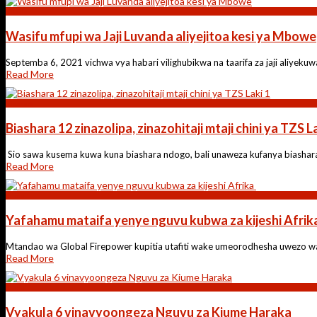
Kitaifa
Wasifu mfupi wa Jaji Luvanda aliyejitoa kesi ya Mbowe
Septemba 6, 2021 vichwa vya habari vilighubikwa na taarifa za jaji aliyeku
Read More
Biashara
Biashara 12 zinazolipa, zinazohitaji mtaji chini ya TZS L
Sio sawa kusema kuwa kuna biashara ndogo, bali unaweza kufanya biashara
Read More
Elimu
Yafahamu mataifa yenye nguvu kubwa za kijeshi Afrik
Mtandao wa Global Firepower kupitia utafiti wake umeorodhesha uwezo wa kil
Read More
Elimu
Vyakula 6 vinavyoongeza Nguvu za Kiume Haraka