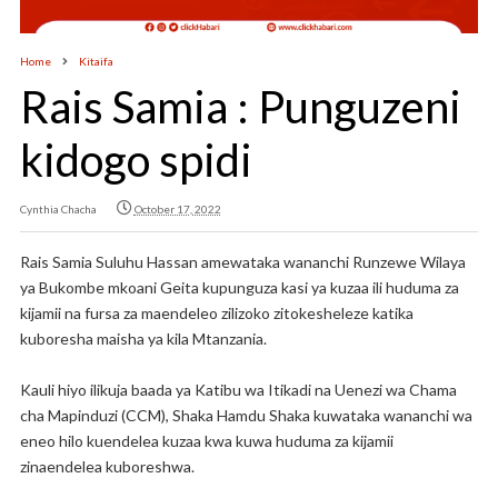
Home
Kitaifa
Rais Samia : Punguzeni
kidogo spidi
Cynthia Chacha
October 17, 2022
Rais Samia Suluhu Hassan amewataka wananchi Runzewe Wilaya
ya Bukombe mkoani Geita kupunguza kasi ya kuzaa ili huduma za
kijamii na fursa za maendeleo zilizoko zitokesheleze katika
kuboresha maisha ya kila Mtanzania.
Kauli hiyo ilikuja baada ya Katibu wa Itikadi na Uenezi wa Chama
cha Mapinduzi (CCM), Shaka Hamdu Shaka kuwataka wananchi wa
eneo hilo kuendelea kuzaa kwa kuwa huduma za kijamii
zinaendelea kuboreshwa.