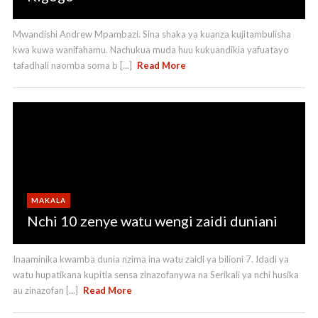
Mwandishi Andrew Mpambazi. Sina shaka ya kuanza kujitambulisha
kwa kuwa wanifahamu. Nachukua muda huu kukuandikia yafuatayo
tafadhali naomba soma b [...]
Read More
MAKALA
Nchi 10 zenye watu wengi zaidi duniani
Inaaminika kwamba dunia nzima ina watu zaidi ya bilioni 7. Idadi ya
watu hupatikana kupitia sensa zinazofanywa na Serikali ya nchi husika
au zinazofan [...]
Read More