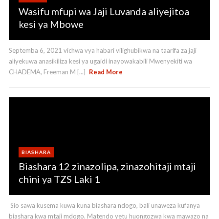
Wasifu mfupi wa Jaji Luvanda aliyejitoa
kesi ya Mbowe
Septemba 6, 2021 vichwa vya habari vilighubikwa na taarifa za jaji
aliyekuwa anasikiliza kesi ya ugaidi inayowakabili Mwenyekiti wa
CHADEMA, Freeman M [...]
Read More
BIASHARA
Biashara 12 zinazolipa, zinazohitaji mtaji
chini ya TZS Laki 1
Sio sawa kusema kuwa kuna biashara ndogo, bali unaweza kufanya
biashara kwa mtaji mdogo. Matendo yetu huongozwa kwa mawazo na