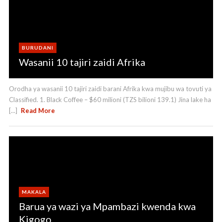
BURUDANI
Wasanii 10 tajiri zaidi Afrika
Orodha ya wasanii 10 tajiri zaidi barani Afrika kwa mujibu wa tovuti ya
Classified. 1. Black Coffee – $60 milioni (TZS bilioni 139.1) Jina lake ha
[...]
Read More
MAKALA
Barua ya wazi ya Mpambazi kwenda kwa
Kigogo