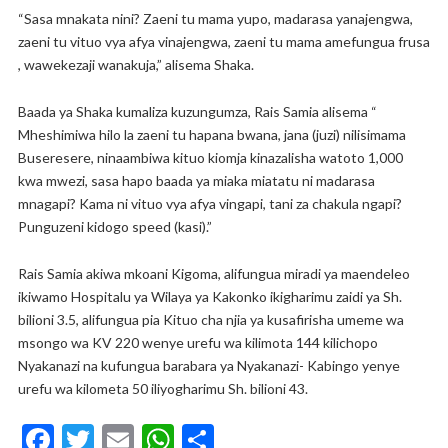
“Sasa mnakata nini? Zaeni tu mama yupo, madarasa yanajengwa,
zaeni tu vituo vya afya vinajengwa, zaeni tu mama amefungua frusa
, wawekezaji wanakuja,” alisema Shaka.
Baada ya Shaka kumaliza kuzungumza, Rais Samia alisema “
Mheshimiwa hilo la zaeni tu hapana bwana, jana (juzi) nilisimama
Buseresere, ninaambiwa kituo kiomja kinazalisha watoto 1,000
kwa mwezi, sasa hapo baada ya miaka miatatu ni madarasa
mnagapi? Kama ni vituo vya afya vingapi, tani za chakula ngapi?
Punguzeni kidogo speed (kasi).”
Rais Samia akiwa mkoani Kigoma, alifungua miradi ya maendeleo
ikiwamo Hospitalu ya Wilaya ya Kakonko ikigharimu zaidi ya Sh.
bilioni 3.5, alifungua pia Kituo cha njia ya kusafirisha umeme wa
msongo wa KV 220 wenye urefu wa kilimota 144 kilichopo
Nyakanazi na kufungua barabara ya Nyakanazi- Kabingo yenye
urefu wa kilometa 50 iliyogharimu Sh. bilioni 43.
F
T
E
W
S