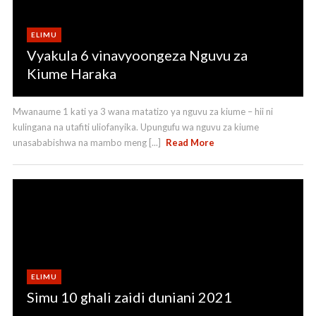
ELIMU
Vyakula 6 vinavyoongeza Nguvu za
Kiume Haraka
Mwanaume 1 kati ya 3 wana matatizo ya nguvu za kiume – hii ni
kulingana na utafiti uliofanyika. Upungufu wa nguvu za kiume
unasababishwa na mambo meng [...]
Read More
ELIMU
Simu 10 ghali zaidi duniani 2021