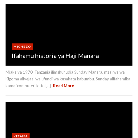
MICHEZO
Ifahamu historia ya Haji Manara
Miaka ya 1970, Tanzania ilimshuhudia Sunday Manara, mzaliwa wa
Kigoma aliyejaaliwa ufundi wa kusakata kabumbu. Sunday alifahamika
kama 'computer' kuto [...]
Read More
KITAIFA