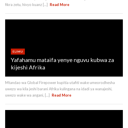
fikra zetu, hivyo kuanz [...]
Read More
ELIMU
Yafahamu mataifa yenye nguvu kubwa za
kijeshi Afrika
Mtandao wa Global Firepower kupitia utafiti wake umeorodhesha
uwezo wa kila jeshi barani Afrika kulingana na idadi ya wanajeshi,
uwezo wake wa angani, [...]
Read More