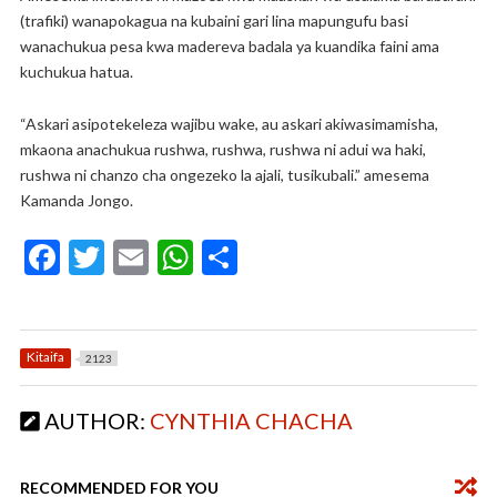
(trafiki) wanapokagua na kubaini gari lina mapungufu basi
wanachukua pesa kwa madereva badala ya kuandika faini ama
kuchukua hatua.
“Askari asipotekeleza wajibu wake, au askari akiwasimamisha,
mkaona anachukua rushwa, rushwa, rushwa ni adui wa haki,
rushwa ni chanzo cha ongezeko la ajali, tusikubali.” amesema
Kamanda Jongo.
F
T
E
W
S
ac
w
m
h
h
e
itt
ai
at
ar
b
er
l
s
e
Kitaifa
2123
o
A
AUTHOR:
CYNTHIA CHACHA
o
p
k
p
RECOMMENDED FOR YOU