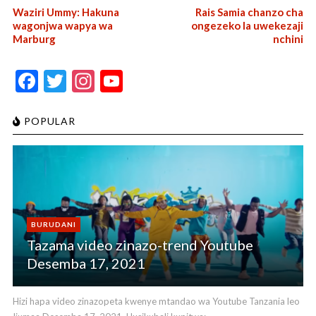
Waziri Ummy: Hakuna
Rais Samia chanzo cha
wagonjwa wapya wa
ongezeko la uwekezaji
Marburg
nchini
F
T
In
Y
ac
w
st
o
e
itt
a
u
POPULAR
b
er
gr
T
o
a
u
o
m
b
k
e
BURUDANI
C
Tazama video zinazo-trend Youtube
h
Desemba 17, 2021
a
n
Hizi hapa video zinazopeta kwenye mtandao wa Youtube Tanzania leo