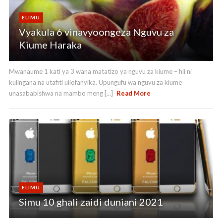
ELIMU
Vyakula 6 vinavyoongeza Nguvu za
Kiume Haraka
Mwanaume 1 kati ya 3 wana matatizo ya nguvu za kiume – hii ni
kulingana na utafiti uliofanyika. Upungufu wa nguvu za kiume
unasababishwa na mambo meng [...]
Read More
ELIMU
Simu 10 ghali zaidi duniani 2021