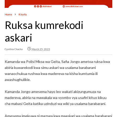
Home
Kitaifa
Ruksa kumrekodi
askari
Cynthia Chacha
March 25, 2023
Kamanda wa Polisi Mkoa wa Geita, Safia Jongo ametoa ruksa kwa
abiria kuwarekodi kwa simu askari wa usalama barabarani
wanaochukua rushwa kwa madereva na kisha kumtumia ili
awashughulikie.
Kamanda Jongo amesema hayo leo wakati akizungumuza na
madereva, abiria na mawakala wa vyombo vya usafiri kituo kikuu
cha mabasi Geita katika uzinduzi wa wiki ya usalama barabarani.
Amesema imekuwa ni mazoea kwa maaskari wa usalama barabarani