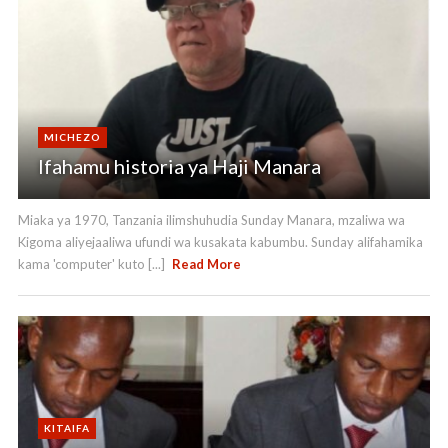
MICHEZO
Ifahamu historia ya Haji Manara
Miaka ya 1970, Tanzania ilimshuhudia Sunday Manara, mzaliwa wa
Kigoma aliyejaaliwa ufundi wa kusakata kabumbu. Sunday alifahamika
kama 'computer' kuto [...]
Read More
KITAIFA