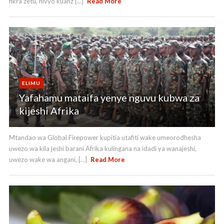
fikra zetu, hivyo kuanz [...]
Read More
ELIMU
Yafahamu mataifa yenye nguvu kubwa za
kijeshi Afrika
Mtandao wa Global Firepower kupitia utafiti wake umeorodhesha
uwezo wa kila jeshi barani Afrika kulingana na idadi ya wanajeshi,
uwezo wake wa angani, [...]
Read More