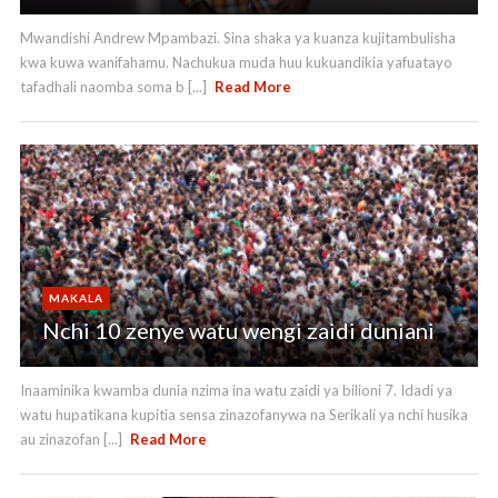
Mwandishi Andrew Mpambazi. Sina shaka ya kuanza kujitambulisha
kwa kuwa wanifahamu. Nachukua muda huu kukuandikia yafuatayo
tafadhali naomba soma b [...]
Read More
MAKALA
Nchi 10 zenye watu wengi zaidi duniani
Inaaminika kwamba dunia nzima ina watu zaidi ya bilioni 7. Idadi ya
watu hupatikana kupitia sensa zinazofanywa na Serikali ya nchi husika
au zinazofan [...]
Read More