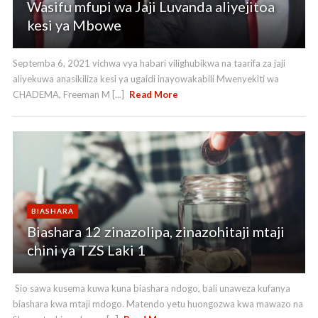
Wasifu mfupi wa Jaji Luvanda aliyejitoa
kesi ya Mbowe
Septemba 6, 2021 vichwa vya habari vilighubikwa na taarifa za jaji
aliyekuwa anasikiliza kesi ya ugaidi inayowakabili Mwenyekiti wa
CHADEMA, Freeman M [...]
Read More
BIASHARA
Biashara 12 zinazolipa, zinazohitaji mtaji
chini ya TZS Laki 1
Sio sawa kusema kuwa kuna biashara ndogo, bali unaweza kufanya
biashara kwa mtaji mdogo. Matendo yetu huongozwa kwa mawazo na