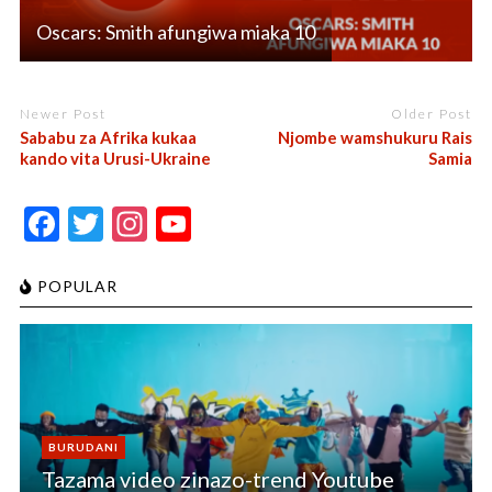
Oscars: Smith afungiwa miaka 10
Newer Post
Older Post
Sababu za Afrika kukaa
Njombe wamshukuru Rais
kando vita Urusi-Ukraine
Samia
F
T
In
Y
ac
w
st
o
e
itt
a
u
POPULAR
b
er
gr
T
o
a
u
o
m
b
k
e
BURUDANI
C
Tazama video zinazo-trend Youtube