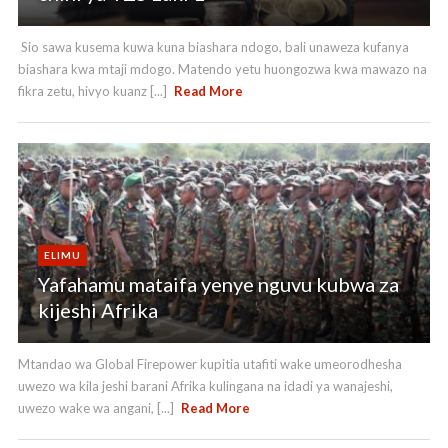
Sio sawa kusema kuwa kuna biashara ndogo, bali unaweza kufanya
biashara kwa mtaji mdogo. Matendo yetu huongozwa kwa mawazo na
fikra zetu, hivyo kuanz [...]
Read More
ELIMU
Yafahamu mataifa yenye nguvu kubwa za
kijeshi Afrika
Mtandao wa Global Firepower kupitia utafiti wake umeorodhesha
uwezo wa kila jeshi barani Afrika kulingana na idadi ya wanajeshi,
uwezo wake wa angani, [...]
Read More