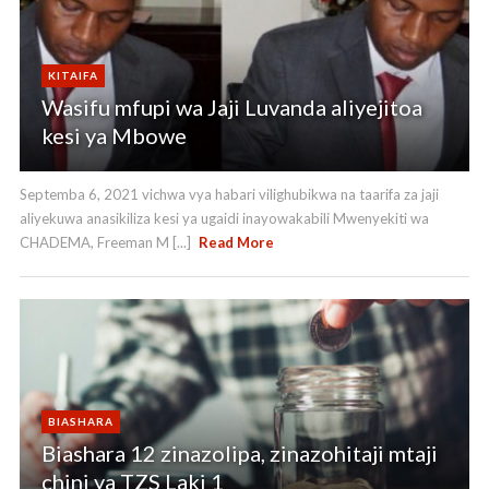
KITAIFA
Wasifu mfupi wa Jaji Luvanda aliyejitoa
kesi ya Mbowe
Septemba 6, 2021 vichwa vya habari vilighubikwa na taarifa za jaji
aliyekuwa anasikiliza kesi ya ugaidi inayowakabili Mwenyekiti wa
CHADEMA, Freeman M [...]
Read More
BIASHARA
Biashara 12 zinazolipa, zinazohitaji mtaji
chini ya TZS Laki 1