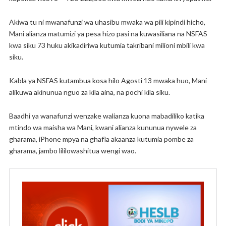
Akiwa tu ni mwanafunzi wa uhasibu mwaka wa pili kipindi hicho,
Mani alianza matumizi ya pesa hizo pasi na kuwasiliana na NSFAS
kwa siku 73 huku akikadiriwa kutumia takribani milioni mbili kwa
siku.
Kabla ya NSFAS kutambua kosa hilo Agosti 13 mwaka huo, Mani
alikuwa akinunua nguo za kila aina, na pochi kila siku.
Baadhi ya wanafunzi wenzake walianza kuona mabadiliko katika
mtindo wa maisha wa Mani, kwani alianza kununua nywele za
gharama, iPhone mpya na ghafla akaanza kutumia pombe za
gharama, jambo lililowashitua wengi wao.