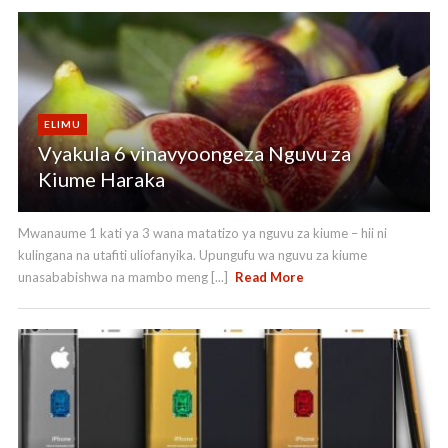
ELIMU
Vyakula 6 vinavyoongeza Nguvu za
Kiume Haraka
Mwanaume 1 kati ya 3 wana matatizo ya nguvu za kiume – hii ni
kulingana na utafiti uliofanyika. Upungufu wa nguvu za kiume
unasababishwa na mambo meng [...]
Read More