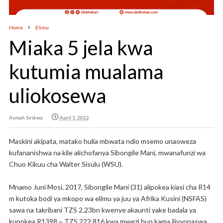
Home
Elimu
Miaka 5 jela kwa
kutumia mualama
uliokosewa
Asmah Sirikwa
April 1, 2022
Maskini akipata, matako hulia mbwata ndio msemo unaoweza
kufananishwa na kile alichofanya Sibongile Mani, mwanafunzi wa
Chuo Kikuu cha Walter Sisulu (WSU).
Mnamo Juni Mosi, 2017, Sibongile Mani (31) alipokea kiasi cha R14
m kutoka bodi ya mkopo wa elimu ya juu ya Afrika Kusini (NSFAS)
sawa na takribani TZS 2.23bn kwenye akaunti yake badala ya
kupokea R1398 ~ TZS 222,816 kwa mwezi huo kama ilivyopaswa.