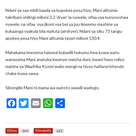
Ndani ya saa mbili baada ya kupokea pesa hizo, Mani alitumia
takribani shilingi milioni 3.2 ‘dryer’ la nywele, vifaa vya kunyooshea
nywele, na vifaa vya jikoni vya bei ya juu ikiwemo mashine ya
kukaanga vyakula bila mafuta (airdryer). Ndani ya siku 73 tangu
apokee pesa hiyo Mani alitumia tayari milioni 130.4.
Mahakama imesema haiwezi kubadili hukumu kwa kuwa watu
wanasema Mani anatoka kwenye maisha duni, kwani hayo ndiyo
maisha ya Waafrika Kusini walio wengi na hivyo haifanyi kitendo
chake kuwa sawa.
Sibongile Mani ni mama wa watoto wawili wadogo.
F
T
E
W
S
ac
w
m
h
h
e
itt
ai
at
ar
b
er
l
s
e
Elimu
Kimataifa
364
623