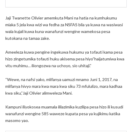
Jaji Twanette Olivier amemkuta Mani na hatia na kumhukumu
miaka 5 jela kwa wizi wa fedha za NSFAS bila ya kuwa na wasiwasi
wala kujali kuwa kuna wanafunzi wengine wamekosa pesa
kutokana na tamaa zake.
Ameeleza kuwa pengine ingekuwa hukumu ya tofauti kama pesa
hizo zingetumika tofauti huku akisema pesa hiyo”haijatumiwa kwa
vitu muhimu… iliongozwa na uchoyo, sio uhitaji.”
“Wewe, na nafsi yako, mlifanya uamuzi mnamo Juni 1, 2017, na
mlifanya hivyo mara kwa mara kwa siku 73 mfululizo, mara kadhaa
kwa siku,”Jaji Olivier alimweleza Mani.
Kampuni iliyokosea muamala ililazimika kuzilipa pesa hizo ili kusudi
wanafunzi wengine 585 waweze kupata pesa ya kujikimu katika
masomo yao.