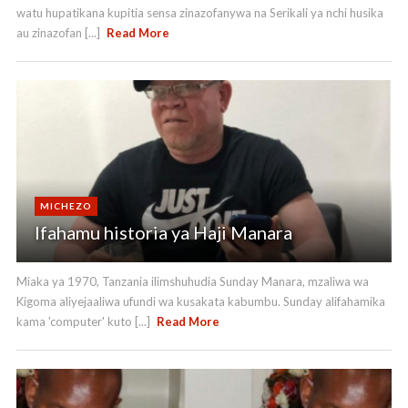
watu hupatikana kupitia sensa zinazofanywa na Serikali ya nchi husika
au zinazofan [...]
Read More
MICHEZO
Ifahamu historia ya Haji Manara
Miaka ya 1970, Tanzania ilimshuhudia Sunday Manara, mzaliwa wa
Kigoma aliyejaaliwa ufundi wa kusakata kabumbu. Sunday alifahamika
kama 'computer' kuto [...]
Read More