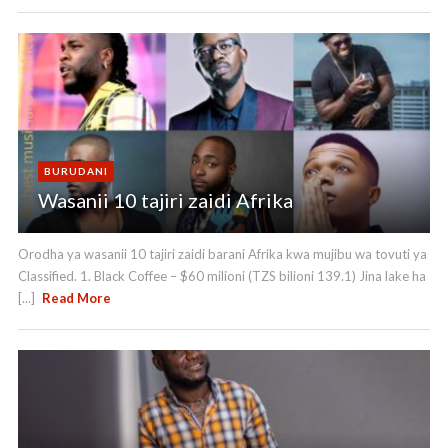
BURUDANI
Wasanii 10 tajiri zaidi Afrika
Orodha ya wasanii 10 tajiri zaidi barani Afrika kwa mujibu wa tovuti ya
Classified. 1. Black Coffee – $60 milioni (TZS bilioni 139.1) Jina lake ha
[...]
Read More