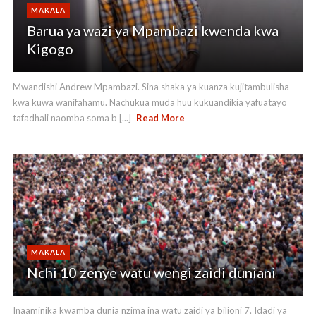
MAKALA
Barua ya wazi ya Mpambazi kwenda kwa
Kigogo
Mwandishi Andrew Mpambazi. Sina shaka ya kuanza kujitambulisha
kwa kuwa wanifahamu. Nachukua muda huu kukuandikia yafuatayo
tafadhali naomba soma b [...]
Read More
MAKALA
Nchi 10 zenye watu wengi zaidi duniani
Inaaminika kwamba dunia nzima ina watu zaidi ya bilioni 7. Idadi ya