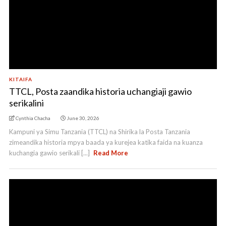
KITAIFA
TTCL, Posta zaandika historia uchangiaji gawio
serikalini
Cynthia Chacha
June 30, 2026
Kampuni ya Simu Tanzania (TTCL) na Shirika la Posta Tanzania
zimeandika historia mpya baada ya kurejea katika faida na kuanza
kuchangia gawio serikali [...]
Read More