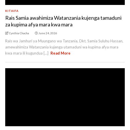
KITAIFA
Rais Samia awahimiza Watanzania kujenga tamaduni
za kupima afya mara kwa mara
Cynthia Chacha
June 24, 2026
Rais wa Jamhuri ya Muungano wa Tanzania, Dkt. Samia Suluhu Hassan,
amewahimiza Watanzania kujenga utamaduni wa kupima afya mara
kwa mara ili kugundua [...]
Read More