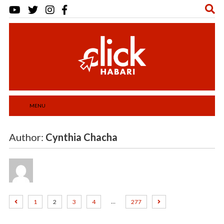
MENU
Author:
Cynthia Chacha
…
1
2
3
4
277