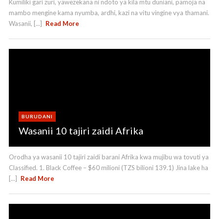
Kumiliki gari zuri, yawezekana ni ndoto ya kila mtu duniani, pamoja na
mambo mengine kama nyumba, ardhi, kazi na vitu vingine vya thamani.
Wasanii, [...]
Read More
BURUDANI
Wasanii 10 tajiri zaidi Afrika
Orodha ya wasanii 10 tajiri zaidi barani Afrika kwa mujibu wa tovuti ya
Classified. 1. Black Coffee – $60 milioni (TZS bilioni 139.1) Jina lake ha
[...]
Read More