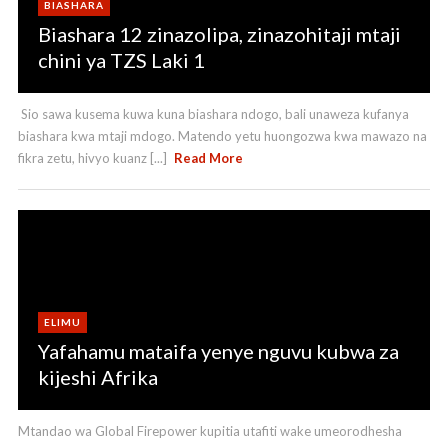
BIASHARA
Biashara 12 zinazolipa, zinazohitaji mtaji
chini ya TZS Laki 1
Sio sawa kusema kuwa kuna biashara ndogo, bali unaweza kufanya
biashara kwa mtaji mdogo. Matendo yetu huongozwa kwa mawazo na
fikra zetu, hivyo kuanz [...]
Read More
ELIMU
Yafahamu mataifa yenye nguvu kubwa za
kijeshi Afrika
Mtandao wa Global Firepower kupitia utafiti wake umeorodhesha