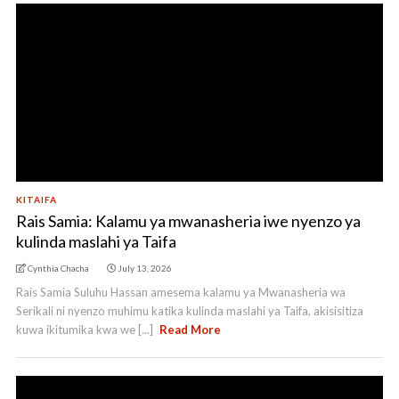
KITAIFA
Rais Samia: Kalamu ya mwanasheria iwe nyenzo ya
kulinda maslahi ya Taifa
Cynthia Chacha
July 13, 2026
Rais Samia Suluhu Hassan amesema kalamu ya Mwanasheria wa
Serikali ni nyenzo muhimu katika kulinda maslahi ya Taifa, akisisitiza
kuwa ikitumika kwa we [...]
Read More