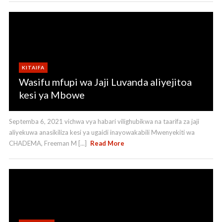
KITAIFA
Wasifu mfupi wa Jaji Luvanda aliyejitoa
kesi ya Mbowe
Septemba 6, 2021 vichwa vya habari vilighubikwa na taarifa za jaji
aliyekuwa anasikiliza kesi ya ugaidi inayowakabili Mwenyekiti wa
CHADEMA, Freeman M [...]
Read More