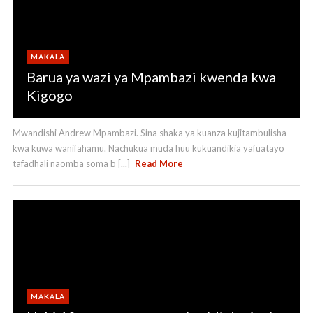
MAKALA
Barua ya wazi ya Mpambazi kwenda kwa
Kigogo
Mwandishi Andrew Mpambazi. Sina shaka ya kuanza kujitambulisha
kwa kuwa wanifahamu. Nachukua muda huu kukuandikia yafuatayo
tafadhali naomba soma b [...]
Read More
MAKALA