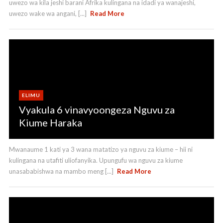
uwezo wa kila jeshi barani Afrika kulingana na idadi ya wanajeshi,
uwezo wake wa angani, [...]
Read More
ELIMU
Vyakula 6 vinavyoongeza Nguvu za
Kiume Haraka
Mwanaume 1 kati ya 3 wana matatizo ya nguvu za kiume – hii ni
kulingana na utafiti uliofanyika. Upungufu wa nguvu za kiume
unasababishwa na mambo meng [...]
Read More