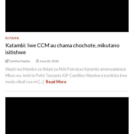
KITAIFA
Katambi: Iwe CCM au chama chochote, mikutano
isitishwe
Cynthia Chacha
June 26, 2026
Waziri wa Mambo ya Ndani ya Nchi Patrobas Katambi amemuelekeza
Mkuu wa Jeshi la Polisi Tanzania IGP Camillius Wambura kusitisha kwa
muda vibali vya mi [...]
Read More