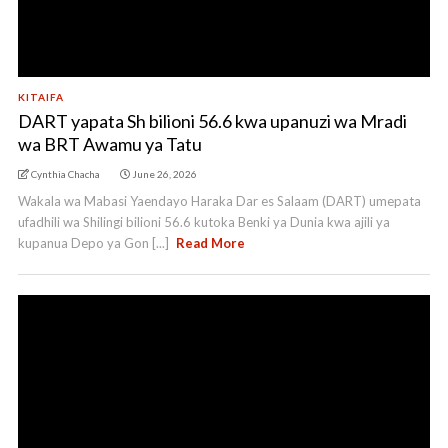
KITAIFA
DART yapata Sh bilioni 56.6 kwa upanuzi wa Mradi
wa BRT Awamu ya Tatu
Cynthia Chacha
June 26, 2026
Wakala wa Mabasi Yaendayo Haraka Dar es Salaam (DART) umepata
ufadhili wa Shilingi bilioni 56.6 kutoka Benki ya Dunia kwa ajili ya
kupanua Depo ya Gon [...]
Read More