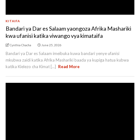
KITAIFA
Bandari ya Dar es Salaam yaongoza Afrika Mashariki
kwa ufanisi katika viwango vya kimataifa
Cynthia Chacha
June 25, 2026
Bandari ya Dar es Salaam imeibuka kuwa bandari yenye ufanisi
mkubwa zaidi katika Afrika Mashariki baada ya kupiga hatua kubwa
katika Kielezo cha Kimat [...]
Read More