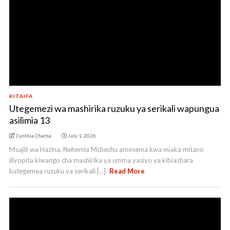
KITAIFA
Utegemezi wa mashirika ruzuku ya serikali wapungua
asilimia 13
Cynthia Chacha
July 1, 2026
Msajili wa Hazina, Nehemia Mchechu amesema kwa miaka mitano
iliyopita kiwango cha mashirika ya umma yasiyo ya kibiashara
kutegemea ruzuku ya serikali [...]
Read More