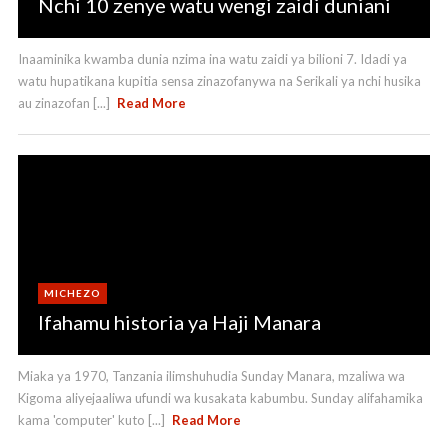
Nchi 10 zenye watu wengi zaidi duniani
Inaaminika kwamba dunia nzima ina watu zaidi ya bilioni 7. Idadi ya
watu hupatikana kupitia sensa zinazofanywa na Serikali ya nchi husika
au zinazofan [...]
Read More
MICHEZO
Ifahamu historia ya Haji Manara
Miaka ya 1970, Tanzania ilimshuhudia Sunday Manara, mzaliwa wa
Kigoma aliyejaaliwa ufundi wa kusakata kabumbu. Sunday alifahamika
kama 'computer' kuto [...]
Read More