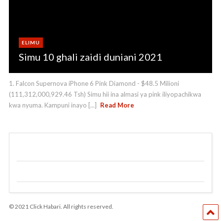
ELIMU
Simu 10 ghali zaidi duniani 2021
1. Falcon Supernova iPhone 6 Pink Diamond - $48.5 Milioni
(111,312,000,929.46 Tsh) Simu hii ina almasi ya pink iliyopachikwa
kwa nyuma. Kampuni inayo [...]
Read More
© 2021 Click Habari. All rights reserved.