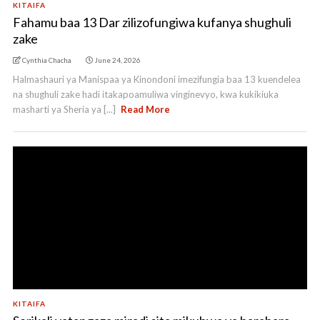
KITAIFA
Fahamu baa 13 Dar zilizofungiwa kufanya shughuli
zake
Cynthia Chacha
June 24, 2026
Halmashauri ya Manispaa ya Kinondoni imezifungia baa 13 kuendelea
na shughuli zake hadi itakapoamuliwa vinginevyo, kwa kukikiuka
masharti ya Sheria ya [...]
Read More
KITAIFA