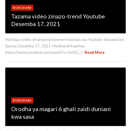
k
e
BURUDANI
C
Tazama video zinazo-trend Youtube
h
Desemba 17, 2021
a
n
Hizi hapa video zinazopeta kwenye mtandao wa Youtube Tanzania leo
Ijumaa Desemba 17, 2021. Husikubali kupitwa:
n
https://www.youtube.com/watch?v=2x03 [...]
Read More
el
BURUDANI
Orodha ya magari 6 ghali zaidi duniani
kwa sasa