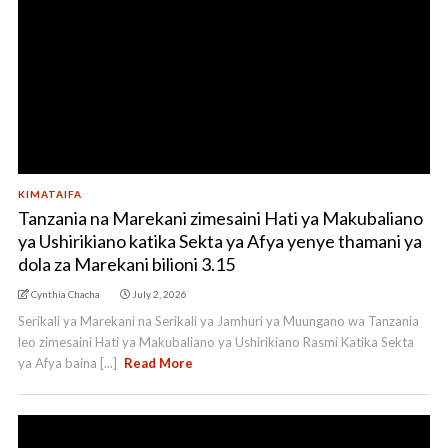
KIMATAIFA
Tanzania na Marekani zimesaini Hati ya Makubaliano
ya Ushirikiano katika Sekta ya Afya yenye thamani ya
dola za Marekani bilioni 3.15
Cynthia Chacha
July 2, 2026
Serikali ya Marekani na Serikali ya Jamhuri ya Muungano wa Tanzania
leo zimesaini Hati ya Makubaliano ya Ushirikiano Rasmi Katika Sekta
ya Afya baina [...]
Read More